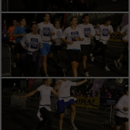
von Inhalten
Verwendung von Profilen zur Auswahl
personalisierter Inhalte
Messung der Werbeleistung
Messung der Performance von Inhalten
Analyse von Zielgruppen durch Statistiken
oder Kombinationen von Daten aus
verschiedenen Quellen
Entwicklung und Verbesserung der Angebote
Verwendung reduzierter Daten zur Auswahl
von Inhalten
IAB-Besonderheiten: