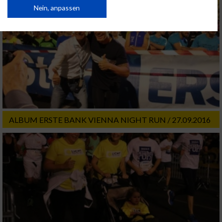
Daten können außerhalb der Europäischen Union weitergegeben und in die
Nein, anpassen
USA gesendet werden.
Ihre Einwilligung und die cookie Richtlinie gelten ausschließlich für diese
Website/App.
Partnerliste anzeigen (1 IAB-Anbieter)
Wir nutzen Ihre Daten für folgende Zwecke:
IAB-Verarbeitungszwecke:
Speichern von oder Zugriff auf Informationen
auf einem Endgerät
ALBUM ERSTE BANK VIENNA NIGHT RUN / 27.09.2016
Verwendung reduzierter Daten zur Auswahl
von Werbeanzeigen
Erstellung von Profilen für personalisierte
Werbung
Verwendung von Profilen zur Auswahl
personalisierter Werbung
Erstellung von Profilen zur Personalisierung