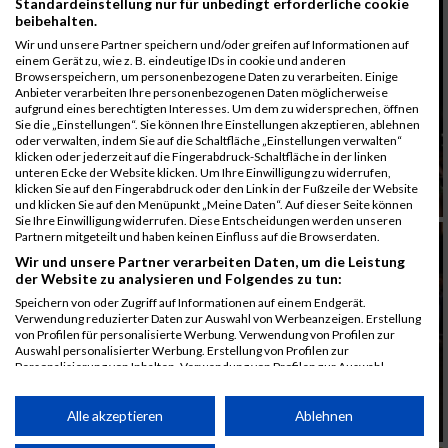
Standardeinstellung nur für unbedingt erforderliche cookie
beibehalten.
Wir und unsere Partner speichern und/oder greifen auf Informationen auf
einem Gerät zu, wie z. B. eindeutige IDs in cookie und anderen
Browserspeichern, um personenbezogene Daten zu verarbeiten. Einige
Anbieter verarbeiten Ihre personenbezogenen Daten möglicherweise
aufgrund eines berechtigten Interesses. Um dem zu widersprechen, öffnen
Sie die „Einstellungen“. Sie können Ihre Einstellungen akzeptieren, ablehnen
oder verwalten, indem Sie auf die Schaltfläche „Einstellungen verwalten“
klicken oder jederzeit auf die Fingerabdruck-Schaltfläche in der linken
unteren Ecke der Website klicken. Um Ihre Einwilligung zu widerrufen,
klicken Sie auf den Fingerabdruck oder den Link in der Fußzeile der Website
und klicken Sie auf den Menüpunkt „Meine Daten“. Auf dieser Seite können
Sie Ihre Einwilligung widerrufen. Diese Entscheidungen werden unseren
Partnern mitgeteilt und haben keinen Einfluss auf die Browserdaten.
Wir und unsere Partner verarbeiten Daten, um die Leistung
der Website zu analysieren und Folgendes zu tun:
Speichern von oder Zugriff auf Informationen auf einem Endgerät.
Verwendung reduzierter Daten zur Auswahl von Werbeanzeigen. Erstellung
von Profilen für personalisierte Werbung. Verwendung von Profilen zur
Auswahl personalisierter Werbung. Erstellung von Profilen zur
Personalisierung von Inhalten. Verwendung von Profilen zur Auswahl
personalisierter Inhalte. Messung der Werbeleistung. Messung der
Performance von Inhalten. Analyse von Zielgruppen durch Statistiken oder
Kombinationen von Daten aus verschiedenen Quellen. Entwicklung und
Alle akzeptieren
Ablehnen
Verbesserung der Angebote. Verwendung reduzierter Daten zur Auswahl
von Inhalten.