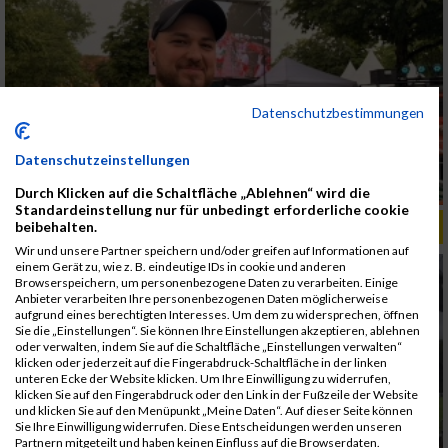
Datenschutzbestimmungen
Datenschutzeinstellungen
Durch Klicken auf die Schaltfläche „Ablehnen“ wird die
Standardeinstellung nur für unbedingt erforderliche cookie
beibehalten.
ALBUM B2RUN KÖLN / 05.09.2019
Wir und unsere Partner speichern und/oder greifen auf Informationen auf
einem Gerät zu, wie z. B. eindeutige IDs in cookie und anderen
Browserspeichern, um personenbezogene Daten zu verarbeiten. Einige
Anbieter verarbeiten Ihre personenbezogenen Daten möglicherweise
aufgrund eines berechtigten Interesses. Um dem zu widersprechen, öffnen
Sie die „Einstellungen“. Sie können Ihre Einstellungen akzeptieren, ablehnen
oder verwalten, indem Sie auf die Schaltfläche „Einstellungen verwalten“
klicken oder jederzeit auf die Fingerabdruck-Schaltfläche in der linken
unteren Ecke der Website klicken. Um Ihre Einwilligung zu widerrufen,
klicken Sie auf den Fingerabdruck oder den Link in der Fußzeile der Website
und klicken Sie auf den Menüpunkt „Meine Daten“. Auf dieser Seite können
Sie Ihre Einwilligung widerrufen. Diese Entscheidungen werden unseren
Partnern mitgeteilt und haben keinen Einfluss auf die Browserdaten.