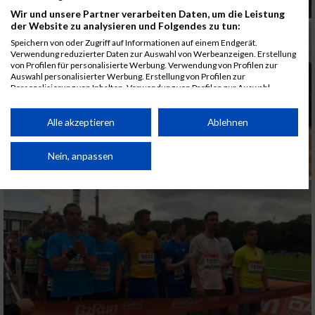
Wir und unsere Partner verarbeiten Daten, um die Leistung
der Website zu analysieren und Folgendes zu tun:
Speichern von oder Zugriff auf Informationen auf einem Endgerät.
Verwendung reduzierter Daten zur Auswahl von Werbeanzeigen. Erstellung
von Profilen für personalisierte Werbung. Verwendung von Profilen zur
Auswahl personalisierter Werbung. Erstellung von Profilen zur
Personalisierung von Inhalten. Verwendung von Profilen zur Auswahl
personalisierter Inhalte. Messung der Werbeleistung. Messung der
Performance von Inhalten. Analyse von Zielgruppen durch Statistiken oder
Kombinationen von Daten aus verschiedenen Quellen. Entwicklung und
Alle akzeptieren
Ablehnen
Verbesserung der Angebote. Verwendung reduzierter Daten zur Auswahl
von Inhalten.
Daten können außerhalb der Europäischen Union weitergegeben und in die
Nein, anpassen
USA gesendet werden.
Ihre Einwilligung und die cookie Richtlinie gelten ausschließlich für diese
Website/App.
Partnerliste anzeigen (1 IAB-Anbieter)
Wir nutzen Ihre Daten für folgende Zwecke:
IAB-Verarbeitungszwecke:
Speichern von oder Zugriff auf Informationen
auf einem Endgerät