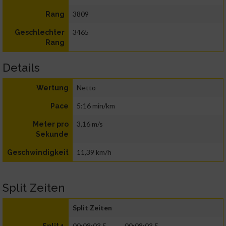
3809
Rang
3465
Geschlechter
Rang
Details
Netto
Wertung
5:16 min/km
Pace
3,16 m/s
Meter pro
Sekunde
11,39 km/h
Geschwindigkeit
Split Zeiten
Split Zeiten
00:08:03.5
00:08:03.5