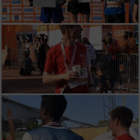
oder Kombinationen von Daten aus
verschiedenen Quellen
Entwicklung und Verbesserung der Angebote
Verwendung reduzierter Daten zur Auswahl
von Inhalten
IAB-Besonderheiten:
Verwendung genauer Standortdaten
Geräte anhand von aktiv angeforderten
Informationen identifizieren
Nicht-IAB-Verarbeitungszwecke:
Notwendig
Performance