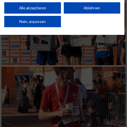
Performance von Inhalten. Analyse von Zielgruppen durch Statistiken oder
Kombinationen von Daten aus verschiedenen Quellen. Entwicklung und
Alle akzeptieren
Ablehnen
Verbesserung der Angebote. Verwendung reduzierter Daten zur Auswahl
von Inhalten.
Daten können außerhalb der Europäischen Union weitergegeben und in die
Nein, anpassen
USA gesendet werden.
Ihre Einwilligung und die cookie Richtlinie gelten ausschließlich für diese
Website/App.
Partnerliste anzeigen (1 IAB-Anbieter)
Wir nutzen Ihre Daten für folgende Zwecke:
IAB-Verarbeitungszwecke:
Speichern von oder Zugriff auf Informationen
auf einem Endgerät
Verwendung reduzierter Daten zur Auswahl
von Werbeanzeigen
Erstellung von Profilen für personalisierte
Werbung
Verwendung von Profilen zur Auswahl