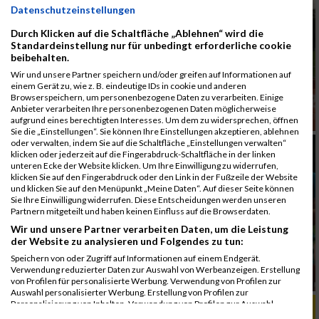
Datenschutzeinstellungen
Durch Klicken auf die Schaltfläche „Ablehnen“ wird die
Standardeinstellung nur für unbedingt erforderliche cookie
beibehalten.
Wir und unsere Partner speichern und/oder greifen auf Informationen auf
einem Gerät zu, wie z. B. eindeutige IDs in cookie und anderen
Browserspeichern, um personenbezogene Daten zu verarbeiten. Einige
Anbieter verarbeiten Ihre personenbezogenen Daten möglicherweise
aufgrund eines berechtigten Interesses. Um dem zu widersprechen, öffnen
Sie die „Einstellungen“. Sie können Ihre Einstellungen akzeptieren, ablehnen
oder verwalten, indem Sie auf die Schaltfläche „Einstellungen verwalten“
klicken oder jederzeit auf die Fingerabdruck-Schaltfläche in der linken
unteren Ecke der Website klicken. Um Ihre Einwilligung zu widerrufen,
klicken Sie auf den Fingerabdruck oder den Link in der Fußzeile der Website
und klicken Sie auf den Menüpunkt „Meine Daten“. Auf dieser Seite können
Sie Ihre Einwilligung widerrufen. Diese Entscheidungen werden unseren
Partnern mitgeteilt und haben keinen Einfluss auf die Browserdaten.
Wir und unsere Partner verarbeiten Daten, um die Leistung
der Website zu analysieren und Folgendes zu tun:
Speichern von oder Zugriff auf Informationen auf einem Endgerät.
Verwendung reduzierter Daten zur Auswahl von Werbeanzeigen. Erstellung
von Profilen für personalisierte Werbung. Verwendung von Profilen zur
Auswahl personalisierter Werbung. Erstellung von Profilen zur
Personalisierung von Inhalten. Verwendung von Profilen zur Auswahl
ALBUM B2RUN MÜNCHEN, B2RUN / 16.07.2019
personalisierter Inhalte. Messung der Werbeleistung. Messung der