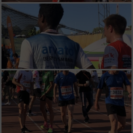
personalisierter Werbung
Erstellung von Profilen zur Personalisierung
von Inhalten
Verwendung von Profilen zur Auswahl
personalisierter Inhalte
Messung der Werbeleistung
Messung der Performance von Inhalten
Analyse von Zielgruppen durch Statistiken
oder Kombinationen von Daten aus
verschiedenen Quellen
Entwicklung und Verbesserung der Angebote
Verwendung reduzierter Daten zur Auswahl
von Inhalten