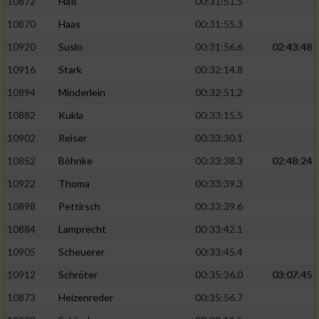
10872
Haß
00:31:51.5
10870
Haas
00:31:55.3
10920
Suslo
00:31:56.6
02:43:48
10916
Stark
00:32:14.8
10894
Minderlein
00:32:51.2
10882
Kukla
00:33:15.5
10902
Reiser
00:33:30.1
10852
Böhnke
00:33:38.3
02:48:24
10922
Thoma
00:33:39.3
10898
Pettirsch
00:33:39.6
10884
Lamprecht
00:33:42.1
10905
Scheuerer
00:33:45.4
10912
Schröter
00:35:36.0
03:07:45
10873
Heizenreder
00:35:56.7