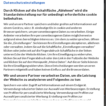
Datenschutzeinstellungen
Durch Klicken auf die Schaltfläche „Ablehnen“ wird die
Standardeinstellung nur für unbedingt erforderliche cookie
beibehalten.
Wir und unsere Partner speichern und/oder greifen auf Informationen auf
einem Gerät zu, wie z. B. eindeutige IDs in cookie und anderen
Browserspeichern, um personenbezogene Daten zu verarbeiten. Einige
Anbieter verarbeiten Ihre personenbezogenen Daten möglicherweise
aufgrund eines berechtigten Interesses. Um dem zu widersprechen, öffnen
Sie die „Einstellungen“. Sie können Ihre Einstellungen akzeptieren, ablehnen
oder verwalten, indem Sie auf die Schaltfläche „Einstellungen verwalten“
klicken oder jederzeit auf die Fingerabdruck-Schaltfläche in der linken
unteren Ecke der Website klicken. Um Ihre Einwilligung zu widerrufen,
klicken Sie auf den Fingerabdruck oder den Link in der Fußzeile der Website
und klicken Sie auf den Menüpunkt „Meine Daten“. Auf dieser Seite können
Sie Ihre Einwilligung widerrufen. Diese Entscheidungen werden unseren
Partnern mitgeteilt und haben keinen Einfluss auf die Browserdaten.
Wir und unsere Partner verarbeiten Daten, um die Leistung
der Website zu analysieren und Folgendes zu tun:
Speichern von oder Zugriff auf Informationen auf einem Endgerät.
Verwendung reduzierter Daten zur Auswahl von Werbeanzeigen. Erstellung
von Profilen für personalisierte Werbung. Verwendung von Profilen zur
Auswahl personalisierter Werbung. Erstellung von Profilen zur
Personalisierung von Inhalten. Verwendung von Profilen zur Auswahl
personalisierter Inhalte. Messung der Werbeleistung. Messung der