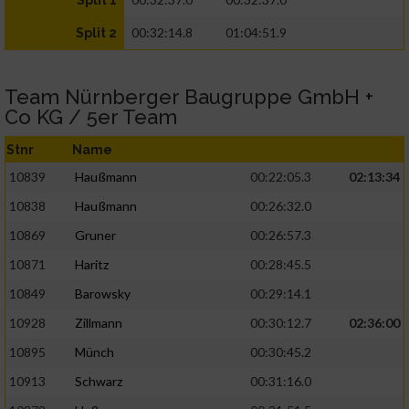
Split 1
00:32:14.8
01:04:51.9
Split 2
Team Nürnberger Baugruppe GmbH +
Co KG / 5er Team
Stnr
Name
10839
Haußmann
00:22:05.3
02:13:34
10838
Haußmann
00:26:32.0
10869
Gruner
00:26:57.3
10871
Haritz
00:28:45.5
10849
Barowsky
00:29:14.1
10928
Zillmann
00:30:12.7
02:36:00
10895
Münch
00:30:45.2
10913
Schwarz
00:31:16.0