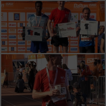
personalisierter Werbung
Erstellung von Profilen zur Personalisierung
von Inhalten
Verwendung von Profilen zur Auswahl
personalisierter Inhalte
Messung der Werbeleistung
Messung der Performance von Inhalten
Analyse von Zielgruppen durch Statistiken
oder Kombinationen von Daten aus
verschiedenen Quellen
Entwicklung und Verbesserung der Angebote
Verwendung reduzierter Daten zur Auswahl
von Inhalten