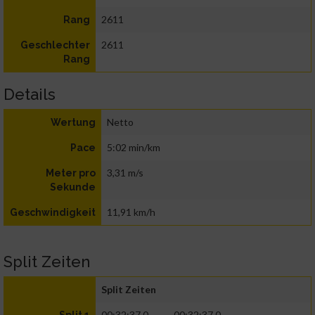
2611
Rang
2611
Geschlechter
Rang
Details
Netto
Wertung
5:02 min/km
Pace
3,31 m/s
Meter pro
Sekunde
11,91 km/h
Geschwindigkeit
Split Zeiten
Split Zeiten
00:32:37.0
00:32:37.0