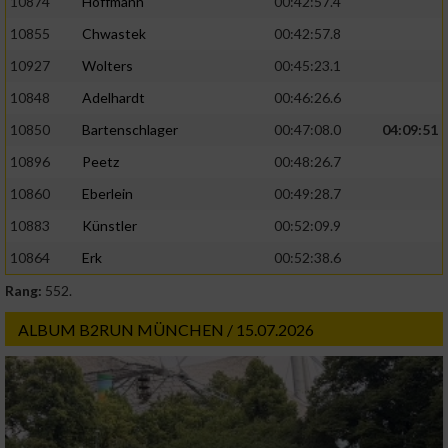
10874
Hoffmann
00:42:57.4
10855
Chwastek
00:42:57.8
10927
Wolters
00:45:23.1
10848
Adelhardt
00:46:26.6
10850
Bartenschlager
00:47:08.0
04:09:51
10896
Peetz
00:48:26.7
10860
Eberlein
00:49:28.7
10883
Künstler
00:52:09.9
10864
Erk
00:52:38.6
Rang:
552.
ALBUM B2RUN MÜNCHEN / 15.07.2026