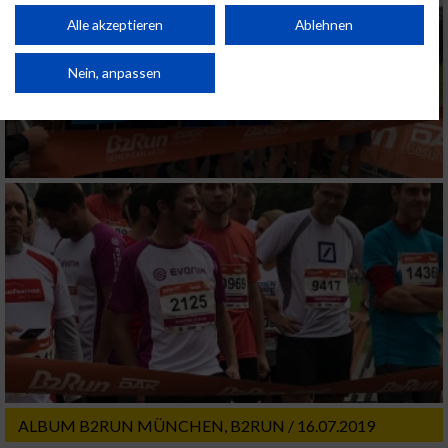
Performance von Inhalten. Analyse von Zielgruppen durch Statistiken oder
Kombinationen von Daten aus verschiedenen Quellen. Entwicklung und
Alle akzeptieren
Ablehnen
Verbesserung der Angebote. Verwendung reduzierter Daten zur Auswahl
von Inhalten.
Daten können außerhalb der Europäischen Union weitergegeben und in die
Nein, anpassen
USA gesendet werden.
Ihre Einwilligung und die cookie Richtlinie gelten ausschließlich für diese
Website/App.
Partnerliste anzeigen (1 IAB-Anbieter)
Wir nutzen Ihre Daten für folgende Zwecke:
IAB-Verarbeitungszwecke:
Speichern von oder Zugriff auf Informationen
auf einem Endgerät
Verwendung reduzierter Daten zur Auswahl
von Werbeanzeigen
Erstellung von Profilen für personalisierte
Werbung
ALBUM B2RUN MÜNCHEN, B2RUN / 16.07.2019
Verwendung von Profilen zur Auswahl