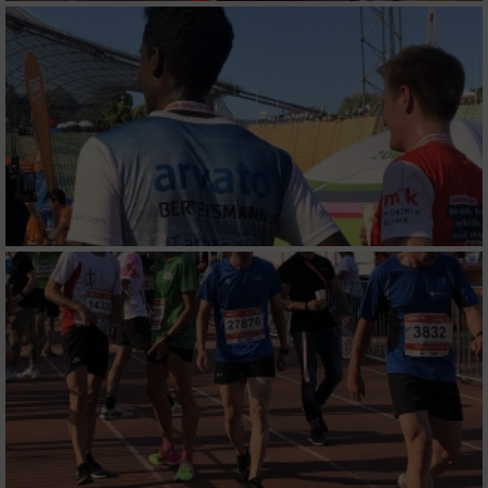
IAB-Besonderheiten:
Verwendung genauer Standortdaten
Geräte anhand von aktiv angeforderten
Informationen identifizieren
Nicht-IAB-Verarbeitungszwecke:
Notwendig
Performance
Funktional
Werbung