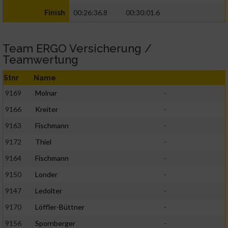
00:26:36.8
00:30:01.6
Finish
Team ERGO Versicherung /
Teamwertung
Stnr
Name
9169
Molnar
-
9166
Kreiter
-
9163
Fischmann
-
9172
Thiel
-
9164
Fischmann
-
9150
Londer
-
9147
Ledolter
-
9170
Löffler-Büttner
-
9156
Spornberger
-