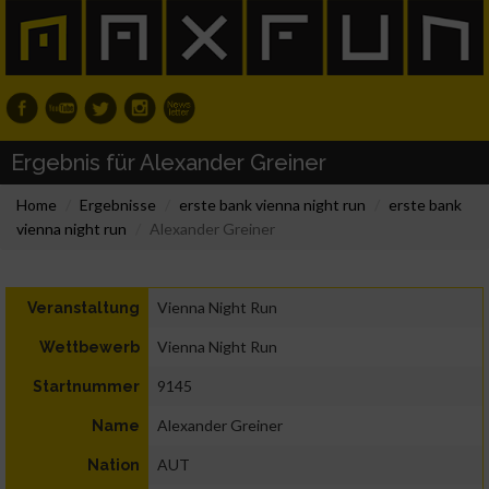
Ergebnis für Alexander Greiner
Home
Ergebnisse
erste bank vienna night run
erste bank
vienna night run
Alexander Greiner
Vienna Night Run
Veranstaltung
Vienna Night Run
Wettbewerb
9145
Startnummer
Alexander Greiner
Name
AUT
Nation