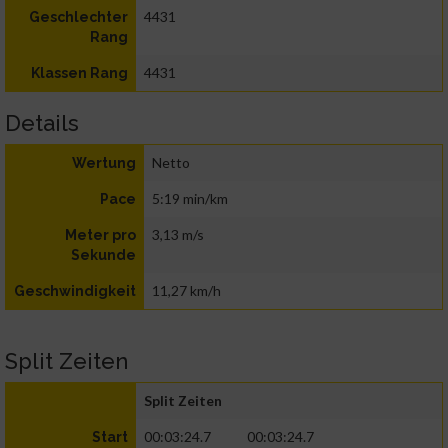
4431
Geschlechter
Rang
4431
Klassen Rang
Details
Netto
Wertung
5:19 min/km
Pace
3,13 m/s
Meter pro
Sekunde
11,27 km/h
Geschwindigkeit
Split Zeiten
Split Zeiten
00:03:24.7
00:03:24.7
Start