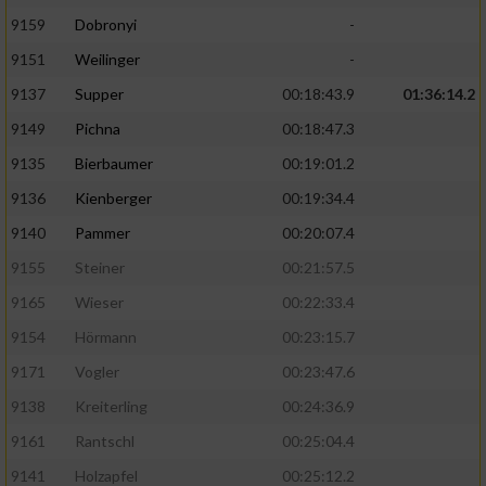
9159
Dobronyi
-
9151
Weilinger
-
9137
Supper
00:18:43.9
01:36:14.2
9149
Pichna
00:18:47.3
9135
Bierbaumer
00:19:01.2
9136
Kienberger
00:19:34.4
9140
Pammer
00:20:07.4
9155
Steiner
00:21:57.5
9165
Wieser
00:22:33.4
9154
Hörmann
00:23:15.7
9171
Vogler
00:23:47.6
9138
Kreiterling
00:24:36.9
9161
Rantschl
00:25:04.4
9141
Holzapfel
00:25:12.2