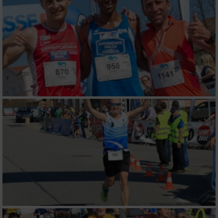
Verwendung reduzierter Daten zur Auswahl
von Werbeanzeigen
Erstellung von Profilen für personalisierte
Werbung
Verwendung von Profilen zur Auswahl
personalisierter Werbung
Erstellung von Profilen zur Personalisierung
von Inhalten
Verwendung von Profilen zur Auswahl
personalisierter Inhalte
Messung der Werbeleistung
Messung der Performance von Inhalten