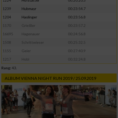
1224
Hofstätter
00:20:20.3
1239
Hubmayr
00:23:54.7
1204
Haslinger
00:23:56.8
1170
Grießler
00:23:57.2
16695
Hagenauer
00:24:56.8
1508
Schrittwieser
00:25:32.5
1155
Geier
00:27:40.9
1217
Hobl
00:32:24.8
Rang:
43.
ALBUM VIENNA NIGHT RUN 2019 / 25.09.2019