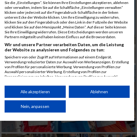
Sie die „Einstellungen“. Sie können Ihre Einstellungen akzeptieren, ablehnen
oder verwalten, indem Sie auf die Schaltfläche „Einstellungen verwalten“
klicken oder jederzeit auf die Fingerabdruck-Schaltfläche in der linken
unteren Ecke der Website klicken. Um Ihre Einwilligung zu widerrufen,
klicken Sie auf den Fingerabdruck oder den Link in der Fußzeile der Website
und klicken Sie auf den Menüpunkt „Meine Daten“. Auf dieser Seite können
Sie Ihre Einwilligung widerrufen. Diese Entscheidungen werden unseren
Partnern mitgeteilt und haben keinen Einfluss auf die Browserdaten.
Wir und unsere Partner verarbeiten Daten, um die Leistung
der Website zu analysieren und Folgendes zu tun:
Speichern von oder Zugriff auf Informationen auf einem Endgerät.
Verwendung reduzierter Daten zur Auswahl von Werbeanzeigen. Erstellung
von Profilen für personalisierte Werbung. Verwendung von Profilen zur
Auswahl personalisierter Werbung. Erstellung von Profilen zur
Personalisierung von Inhalten. Verwendung von Profilen zur Auswahl
personalisierter Inhalte. Messung der Werbeleistung. Messung der
Performance von Inhalten. Analyse von Zielgruppen durch Statistiken oder
Kombinationen von Daten aus verschiedenen Quellen. Entwicklung und
Alle akzeptieren
Ablehnen
Verbesserung der Angebote. Verwendung reduzierter Daten zur Auswahl
von Inhalten.
Daten können außerhalb der Europäischen Union weitergegeben und in die
Nein, anpassen
USA gesendet werden.
Ihre Einwilligung und die cookie Richtlinie gelten ausschließlich für diese
Website/App.
Partnerliste anzeigen (1 IAB-Anbieter)