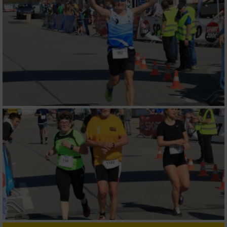
Wir nutzen Ihre Daten für folgende Zwecke:
IAB-Verarbeitungszwecke:
Speichern von oder Zugriff auf Informationen
auf einem Endgerät
Verwendung reduzierter Daten zur Auswahl
von Werbeanzeigen
Erstellung von Profilen für personalisierte
Werbung
Verwendung von Profilen zur Auswahl
personalisierter Werbung
Erstellung von Profilen zur Personalisierung
von Inhalten
Verwendung von Profilen zur Auswahl
personalisierter Inhalte