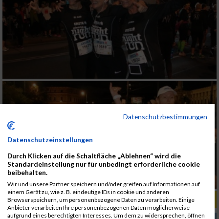
Datenschutzbestimmungen
Datenschutzeinstellungen
Durch Klicken auf die Schaltfläche „Ablehnen“ wird die
Standardeinstellung nur für unbedingt erforderliche cookie
beibehalten.
Wir und unsere Partner speichern und/oder greifen auf Informationen auf
einem Gerät zu, wie z. B. eindeutige IDs in cookie und anderen
ALBUM MARKTLAUF KREMSMÜNSTER / 31.03.2019
Browserspeichern, um personenbezogene Daten zu verarbeiten. Einige
Anbieter verarbeiten Ihre personenbezogenen Daten möglicherweise
aufgrund eines berechtigten Interesses. Um dem zu widersprechen, öffnen