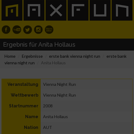
Ergebnis für Anita Hollaus
Home
Ergebnisse
erste bank vienna night run
erste bank
vienna night run
Anita Hollaus
Vienna Night Run
Veranstaltung
Vienna Night Run
Wettbewerb
2008
Startnummer
Anita Hollaus
Name
AUT
Nation