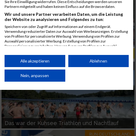
Sie Ihre Einwilligung widerrufen. Diese Entscheidungen werden unseren
Partnern mitgeteilt und haben keinen Einfluss auf die Browserdaten.
Wir und unsere Partner verarbeiten Daten, um die Leistung
der Website zu analysieren und Folgendes zu tun:
Speichern von oder Zugriff auf Informationen auf einem Endgerät.
Verwendung reduzierter Daten zur Auswahl von Werbeanzeigen. Erstellung
von Profilen für personalisierte Werbung. Verwendung von Profilen zur
Auswahl personalisierter Werbung. Erstellung von Profilen zur
Personalisierung von Inhalten. Verwendung von Profilen zur Auswahl
personalisierter Inhalte. Messung der Werbeleistung. Messung der
RELEVANTE ARTIKEL
Performance von Inhalten. Analyse von Zielgruppen durch Statistiken oder
Kombinationen von Daten aus verschiedenen Quellen. Entwicklung und
Alle akzeptieren
Ablehnen
Verbesserung der Angebote. Verwendung reduzierter Daten zur Auswahl
TRIATHLON
von Inhalten.
Daten können außerhalb der Europäischen Union weitergegeben und in die
Nein, anpassen
USA gesendet werden.
Ihre Einwilligung und die cookie Richtlinie gelten ausschließlich für diese
Website/App.
Partnerliste anzeigen (1 IAB-Anbieter)
Wir nutzen Ihre Daten für folgende Zwecke:
IAB-Verarbeitungszwecke:
Das war der Kuhsee Triathlon und Nachtlauf
Speichern von oder Zugriff auf Informationen
RUN-DEUTSCHLAND
auf einem Endgerät