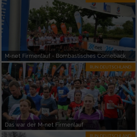
Verwendung reduzierter Daten zur Auswahl
von Werbeanzeigen
Erstellung von Profilen für personalisierte
Werbung
Verwendung von Profilen zur Auswahl
M-net Firmenlauf - Bombastisches Comeback
personalisierter Werbung
RUN-DEUTSCHLAND
Erstellung von Profilen zur Personalisierung
von Inhalten
Verwendung von Profilen zur Auswahl
personalisierter Inhalte
Messung der Werbeleistung
Das war der M-net Firmenlauf
Messung der Performance von Inhalten
RUN-DEUTSCHLAND