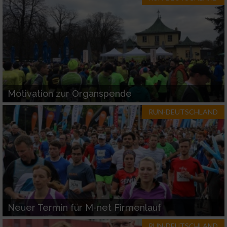
Analyse von Zielgruppen durch Statistiken
oder Kombinationen von Daten aus
verschiedenen Quellen
Entwicklung und Verbesserung der Angebote
Verwendung reduzierter Daten zur Auswahl
von Inhalten
Motivation zur Organspende
IAB-Besonderheiten:
RUN-DEUTSCHLAND
Verwendung genauer Standortdaten
Geräte anhand von aktiv angeforderten
Informationen identifizieren
Nicht-IAB-Verarbeitungszwecke:
Notwendig
Neuer Termin für M-net Firmenlauf
RUN-DEUTSCHLAND