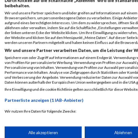
Durch Klicken auf die Schaltfläche „Ablehnen“ wird die Standardei
beibehalten.
Wir und unsere Partner speichern und/oder greifen auf Informationen auf einem G
MaxFun Sports Redaktion
Browserspeichern, um personenbezogene Daten zu verarbeiten. Einige Anbiete
aufgrund eines berechtigten Interesses. Um dem zu widersprechen, öffnen Sie die
ablehnen oder verwalten, indem Sie auf die Schaltfläche „Einstellungen verwalten“
der linken unteren Ecke der Website klicken. Um Ihre Einwilligung zu widerrufen, 
der Website und klicken Sie auf den Menüpunkt „Meine Daten“. Auf dieser Seite 
werden unseren Partnern mitgeteilt und haben keinen Einfluss auf die Browserd
ERGEBNISSE
Wir und unsere Partner verarbeiten Daten, um die Leistung der W
Speichern von oder Zugriff auf Informationen auf einem Endgerät. Verwendung r
25. Mai 2023
25. April 2023
von Profilen für personalisierte Werbung. Verwendung von Profilen zur Auswahl p
M-net Firmenlauf Augsburg
Organspendelauf Mün
Personalisierung von Inhalten. Verwendung von Profilen zur Auswahl personalis
Ergebnisse
Ergebnisse
Performance von Inhalten. Analyse von Zielgruppen durch Statistiken oder Komb
und Verbesserung der Angebote. Verwendung reduzierter Daten zur Auswahl von
14. April 2020
21. September 2019
Daten können außerhalb der Europäischen Union weitergegeben und in die USA 
Organspendelauf München
humedica Stadtlauf K
Ihre Einwilligung und die cookie Richtlinie gelten ausschließlich für diese Website
Ergebnisse
Ergebnisse
Partnerliste anzeigen (1 IAB-Anbieter)
27. März 2019
17. Mai 2018
Organspendelauf München
M-net Firmenlauf Aug
Wir nutzen Ihre Daten für folgende Zwecke:
Ergebnisse
Ergebnisse
IAB-Verarbeitungszwecke:
RELEVANTE ARTIKEL
Speichern von oder Zugriff auf Informationen auf einem Endge
Alle akzeptieren
Ablehnen