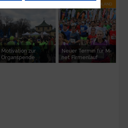
RUN-DEUTSCHLAND
RUN-DEUTSCHLAND
n
g
Motivation zur
Neuer Termin für M-
Organspende
net Firmenlauf