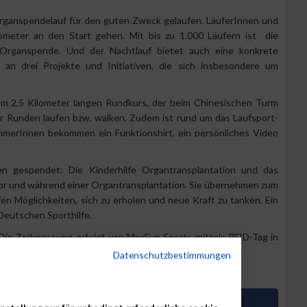
rganspendelauf für den guten Zweck gelaufen. LäuferInnen und
ometer an den Start gehen. Mit bis zu 1.000 Läufern ist die
 Organspende. Und der Nachtlauf bietet auch eine konkrete
an drei Projekte und Initiativen, die sich insbesondere um
nem 2,5 Kilometer langen Rundkurs, der beim Chinesischen Turm
er Runden laufen bzw. walken. Zudem ist rund um das Laufsport-
hmerInnen bekommen ein Funktionshirt, ein persönliches Video
gen gespendet: Die Kinderhilfe Organtransplantation und das
vor und während einer Organtransplantation. Sie übernehmen zum
en Möglichkeiten, sich zu erholen und neue Kraft zu tanken. Ein
Deutschen Sporthilfe.
t. Die Zeitmessung erfolgt von MaxFun Sports mittels RFID-Tag in
Datenschutzbestimmungen
Artikel auf Facebook teilen