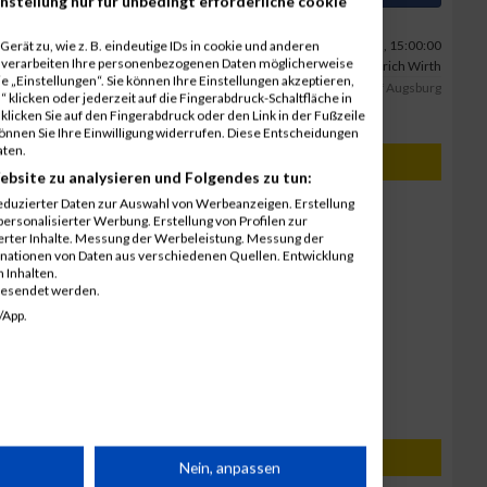
nstellung nur für unbedingt erforderliche cookie
erät zu, wie z. B. eindeutige IDs in cookie und anderen
25.02.2019, 15:00:00
r verarbeiten Ihre personenbezogenen Daten möglicherweise
Foto: Organspendelauf München / Ulrich Wirth
 „Einstellungen“. Sie können Ihre Einstellungen akzeptieren,
Organspendelauf München
M-net Firmenlauf Augsburg
 klicken oder jederzeit auf die Fingerabdruck-Schaltfläche in
klicken Sie auf den Fingerabdruck oder den Link in der Fußzeile
können Sie Ihre Einwilligung widerrufen. Diese Entscheidungen
aten.
ebsite zu analysieren und Folgendes zu tun:
eduzierter Daten zur Auswahl von Werbeanzeigen. Erstellung
2. Juni 2022
ersonalisierter Werbung. Erstellung von Profilen zur
chen
M-net Firmenlauf Augsburg
ierter Inhalte. Messung der Werbeleistung. Messung der
Ergebnisse
inationen von Daten aus verschiedenen Quellen. Entwicklung
 Inhalten.
21. Mai 2019
gesendet werden.
aufbeuren
M-net Firmenlauf Augsburg
/App.
Ergebnisse
sburg
rät
Nein, anpassen