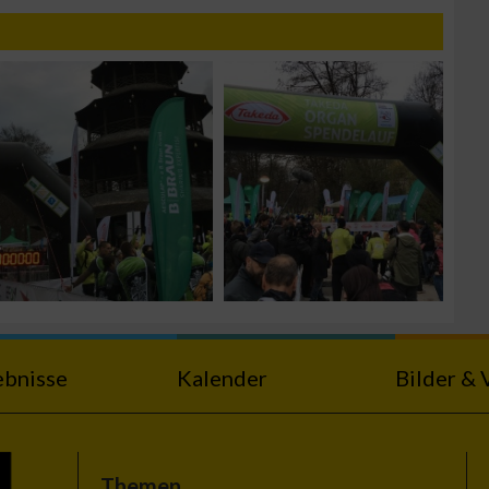
n von Daten aus
zieren
ebnisse
Kalender
Bilder & 
Themen