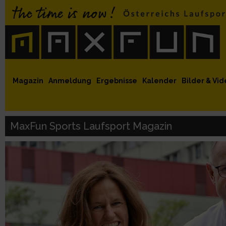
 auf Facebook
MaxFun auf Youtube
MaxFun auf Twitter
MaxFun auf Instagram
MaxFun Newsletter abonnieren
Magazin
Anmeldung
Ergebnisse
Kalender
Bilder & Vid
MaxFun Sports Laufsport Magazin