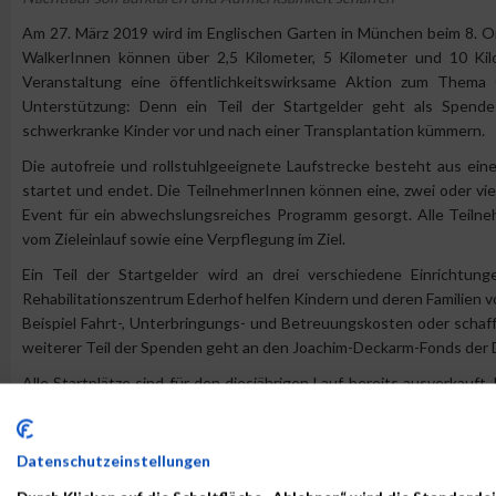
Am 27. März 2019 wird im Englischen Garten in München beim 8. O
WalkerInnen können über 2,5 Kilometer, 5 Kilometer und 10 Kil
Veranstaltung eine öffentlichkeitswirksame Aktion zum Thema
Unterstützung: Denn ein Teil der Startgelder geht als Spende 
schwerkranke Kinder vor und nach einer Transplantation kümmern.
Die autofreie und rollstuhlgeeignete Laufstrecke besteht aus ei
startet und endet. Die TeilnehmerInnen können eine, zwei oder vi
Event für ein abwechslungsreiches Programm gesorgt. Alle Teilne
vom Zieleinlauf sowie eine Verpflegung im Ziel.
Ein Teil der Startgelder wird an drei verschiedene Einrichtun
Rehabilitationszentrum Ederhof helfen Kindern und deren Familien 
Beispiel Fahrt-, Unterbringungs- und Betreuungskosten oder schaff
weiterer Teil der Spenden geht an den Joachim-Deckarm-Fonds der 
Alle Startplätze sind für den diesjährigen Lauf bereits ausverkauf
der Startnummer.
Link:
www.maxfunsports.com
Datenschutzeinstellungen