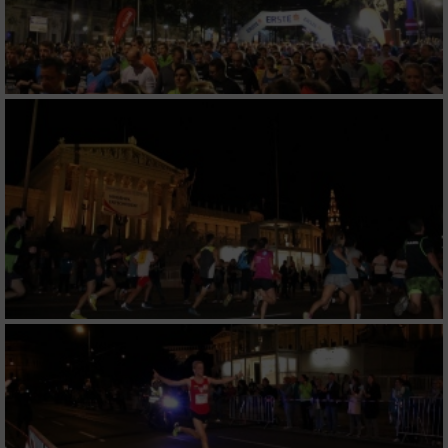
Speichern von oder Zugriff auf Informationen
auf einem Endgerät
Verwendung reduzierter Daten zur Auswahl
von Werbeanzeigen
Erstellung von Profilen für personalisierte
Werbung
Verwendung von Profilen zur Auswahl
personalisierter Werbung
Erstellung von Profilen zur Personalisierung
von Inhalten
Verwendung von Profilen zur Auswahl
personalisierter Inhalte
Messung der Werbeleistung