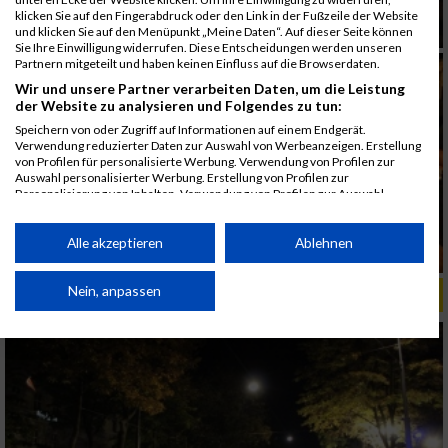
klicken Sie auf den Fingerabdruck oder den Link in der Fußzeile der Website
und klicken Sie auf den Menüpunkt „Meine Daten“. Auf dieser Seite können
Sie Ihre Einwilligung widerrufen. Diese Entscheidungen werden unseren
Partnern mitgeteilt und haben keinen Einfluss auf die Browserdaten.
Wir und unsere Partner verarbeiten Daten, um die Leistung
der Website zu analysieren und Folgendes zu tun:
Speichern von oder Zugriff auf Informationen auf einem Endgerät.
Verwendung reduzierter Daten zur Auswahl von Werbeanzeigen. Erstellung
von Profilen für personalisierte Werbung. Verwendung von Profilen zur
Auswahl personalisierter Werbung. Erstellung von Profilen zur
Personalisierung von Inhalten. Verwendung von Profilen zur Auswahl
personalisierter Inhalte. Messung der Werbeleistung. Messung der
Performance von Inhalten. Analyse von Zielgruppen durch Statistiken oder
Kombinationen von Daten aus verschiedenen Quellen. Entwicklung und
Alle akzeptieren
Ablehnen
Verbesserung der Angebote. Verwendung reduzierter Daten zur Auswahl
von Inhalten.
Daten können außerhalb der Europäischen Union weitergegeben und in die
Nein, anpassen
ALBUM ERSTE BANK VIENNA NIGHT RUN / 26.09.2017
USA gesendet werden.
Ihre Einwilligung und die cookie Richtlinie gelten ausschließlich für diese
Website/App.
Partnerliste anzeigen (1 IAB-Anbieter)
Wir nutzen Ihre Daten für folgende Zwecke:
IAB-Verarbeitungszwecke: