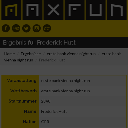
Ergebnis für Frederick Hutt
Home
Ergebnisse
erste bank vienna night run
erste bank
vienna night run
Frederick Hutt
erste bank vienna night run
Veranstaltung
erste bank vienna night run
Wettbewerb
2840
Startnummer
Frederick Hutt
Name
GER
Nation