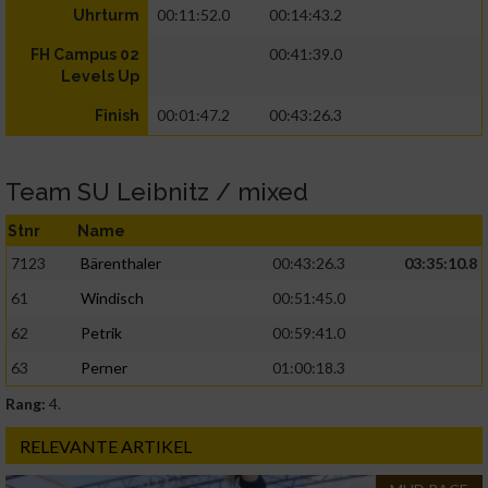
00:11:52.0
00:14:43.2
Uhrturm
00:41:39.0
FH Campus 02
Levels Up
00:01:47.2
00:43:26.3
Finish
Team SU Leibnitz / mixed
Stnr
Name
7123
Bärenthaler
00:43:26.3
03:35:10.8
61
Windisch
00:51:45.0
62
Petrik
00:59:41.0
63
Perner
01:00:18.3
Rang:
4.
RELEVANTE ARTIKEL