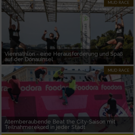
verschiedenen Quellen
MUD RACE
Entwicklung und Verbesserung der Angebote
Verwendung reduzierter Daten zur Auswahl
von Inhalten
IAB-Besonderheiten:
Viennathlon - eine Herausforderung und Spaß
Verwendung genauer Standortdaten
auf der Donauinsel
MUD RACE
Geräte anhand von aktiv angeforderten
Informationen identifizieren
Nicht-IAB-Verarbeitungszwecke:
Notwendig
Performance
Atemberaubende Beat the City-Saison mit
Teilnahmerekord in jeder Stadt