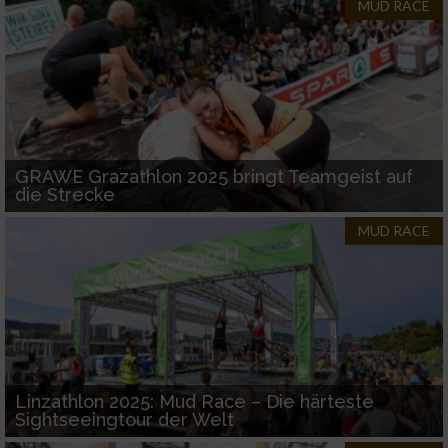
von Werbeanzeigen
MUD RACE
Erstellung von Profilen für personalisierte
Werbung
Verwendung von Profilen zur Auswahl
personalisierter Werbung
Erstellung von Profilen zur Personalisierung
GRAWE Grazathlon 2025 bringt Teamgeist auf
von Inhalten
die Strecke
MUD RACE
Verwendung von Profilen zur Auswahl
personalisierter Inhalte
Messung der Werbeleistung
Messung der Performance von Inhalten
Linzathlon 2025: Mud Race – Die härteste
Sightseeingtour der Welt
Analyse von Zielgruppen durch Statistiken
oder Kombinationen von Daten aus