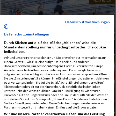
MUD RACE
Datenschutzbestimmungen
Datenschutzeinstellungen
Durch Klicken auf die Schaltfläche „Ablehnen“ wird die
Linzathlon 2026 - Linz wurde zur Hindernis-
Standardeinstellung nur für unbedingt erforderliche cookie
Arena
beibehalten.
Wir und unsere Partner speichern und/oder greifen auf Informationen auf
MUD RACE
einem Gerät zu, wie z. B. eindeutige IDs in cookie und anderen
Browserspeichern, um personenbezogene Daten zu verarbeiten. Einige
Anbieter verarbeiten Ihre personenbezogenen Daten möglicherweise
aufgrund eines berechtigten Interesses. Um dem zu widersprechen, öffnen
Sie die „Einstellungen“. Sie können Ihre Einstellungen akzeptieren, ablehnen
oder verwalten, indem Sie auf die Schaltfläche „Einstellungen verwalten“
klicken oder jederzeit auf die Fingerabdruck-Schaltfläche in der linken
unteren Ecke der Website klicken. Um Ihre Einwilligung zu widerrufen,
klicken Sie auf den Fingerabdruck oder den Link in der Fußzeile der Website
und klicken Sie auf den Menüpunkt „Meine Daten“. Auf dieser Seite können
Sie Ihre Einwilligung widerrufen. Diese Entscheidungen werden unseren
Are you ready to beat the citys
Partnern mitgeteilt und haben keinen Einfluss auf die Browserdaten.
Wir und unsere Partner verarbeiten Daten, um die Leistung