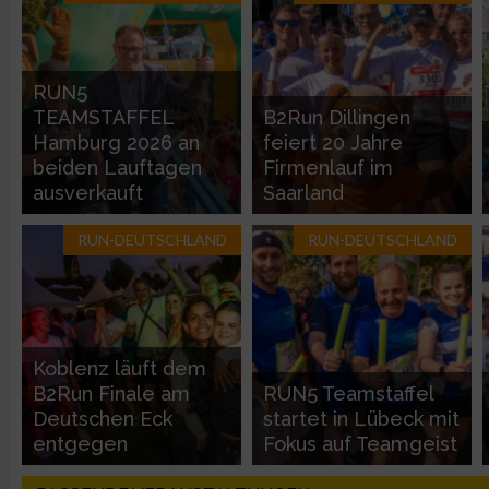
Entwicklung und Verbesserung der Angebote
RUN5
Verwendung reduzierter Daten zur Auswahl von Inhalten
TEAMSTAFFEL
B2Run Dillingen
Hamburg 2026 an
feiert 20 Jahre
IAB-Besonderheiten:
beiden Lauftagen
Firmenlauf im
ausverkauft
Saarland
Verwendung genauer Standortdaten
RUN-DEUTSCHLAND
RUN-DEUTSCHLAND
Geräte anhand von aktiv angeforderten Informationen identifi
Nicht-IAB-Verarbeitungszwecke:
Notwendig
Koblenz läuft dem
B2Run Finale am
RUN5 Teamstaffel
Deutschen Eck
startet in Lübeck mit
Performance
entgegen
Fokus auf Teamgeist