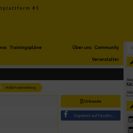
eos
Trainingspläne
Über uns
Community
Veranstalter
Hella Frankenberg
Urkunde
Ergebnis auf Facebook teilen
1
1