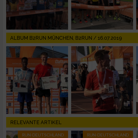
Erstellung von Profilen für personalisierte Werbung
Verwendung von Profilen zur Auswahl personalisierter Werbun
ALBUM B2RUN MÜNCHEN, B2RUN / 16.07.2019
Erstellung von Profilen zur Personalisierung von Inhalten
Verwendung von Profilen zur Auswahl personalisierter Inhalte
Messung der Werbeleistung
Messung der Performance von Inhalten
RELEVANTE ARTIKEL
Analyse von Zielgruppen durch Statistiken oder Kombinatione
verschiedenen Quellen
RUN-DEUTSCHLAND
RUN-DEUTSCHLAND