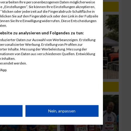
r verarbeiten Ihre personenbezogenen Daten möglicherweise
 „Einstellungen“. Sie können Ihre Einstellungen akzeptieren,
 klicken oder jederzeit auf die Fingerabdruck-Schaltfläche in
klicken Sie auf den Fingerabdruck oder den Link in der Fußzeile
können Sie Ihre Einwilligung widerrufen. Diese Entscheidungen
aten.
ebsite zu analysieren und Folgendes zu tun:
eduzierter Daten zur Auswahl von Werbeanzeigen. Erstellung
ersonalisierter Werbung. Erstellung von Profilen zur
ierter Inhalte. Messung der Werbeleistung. Messung der
inationen von Daten aus verschiedenen Quellen. Entwicklung
 Inhalten.
gesendet werden.
/App.
rät
Nein, anpassen
n