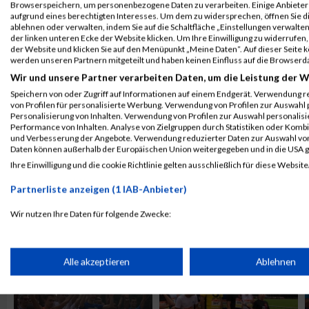
Browserspeichern, um personenbezogene Daten zu verarbeiten. Einige Anbiete
ALBUM B2RUN MÜNCHEN / 15.07.2026
aufgrund eines berechtigten Interesses. Um dem zu widersprechen, öffnen Sie die
ablehnen oder verwalten, indem Sie auf die Schaltfläche „Einstellungen verwalten“
der linken unteren Ecke der Website klicken. Um Ihre Einwilligung zu widerrufen, 
der Website und klicken Sie auf den Menüpunkt „Meine Daten“. Auf dieser Seite 
werden unseren Partnern mitgeteilt und haben keinen Einfluss auf die Browserd
Wir und unsere Partner verarbeiten Daten, um die Leistung der W
Speichern von oder Zugriff auf Informationen auf einem Endgerät. Verwendung r
von Profilen für personalisierte Werbung. Verwendung von Profilen zur Auswahl p
Personalisierung von Inhalten. Verwendung von Profilen zur Auswahl personalis
Performance von Inhalten. Analyse von Zielgruppen durch Statistiken oder Komb
und Verbesserung der Angebote. Verwendung reduzierter Daten zur Auswahl von
Daten können außerhalb der Europäischen Union weitergegeben und in die USA 
Ihre Einwilligung und die cookie Richtlinie gelten ausschließlich für diese Website
Partnerliste anzeigen (1 IAB-Anbieter)
ALBUM B2RUN KÖLN / 05.09.2019
Wir nutzen Ihre Daten für folgende Zwecke:
IAB-Verarbeitungszwecke:
Speichern von oder Zugriff auf Informationen auf einem Endge
Alle akzeptieren
Ablehnen
Verwendung reduzierter Daten zur Auswahl von Werbeanzeige