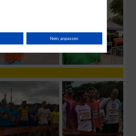
rät
Nein, anpassen
n
g