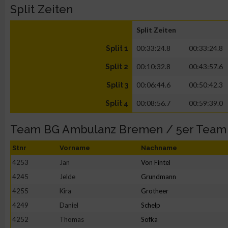
Split Zeiten
Split Zeiten
00:33:24.8
00:33:24.8
Split 1
00:10:32.8
00:43:57.6
Split 2
00:06:44.6
00:50:42.3
Split 3
00:08:56.7
00:59:39.0
Split 4
Team BG Ambulanz Bremen / 5er Team
Stnr
Vorname
Nachname
4253
Jan
Von Fintel
4245
Jelde
Grundmann
4255
Kira
Grotheer
4249
Daniel
Schelp
4252
Thomas
Sofka