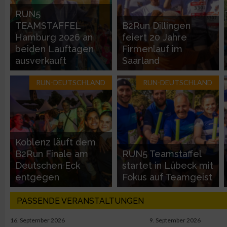
RUN5
Nicht-IAB-Verarbeitungszwecke:
TEAMSTAFFEL
B2Run Dillingen
Hamburg 2026 an
feiert 20 Jahre
Notwendig
beiden Lauftagen
Firmenlauf im
ausverkauft
Saarland
Performance
RUN-DEUTSCHLAND
RUN-DEUTSCHLAND
Funktional
Werbung
Koblenz läuft dem
B2Run Finale am
RUN5 Teamstaffel
Deutschen Eck
startet in Lübeck mit
entgegen
Fokus auf Teamgeist
PASSENDE VERANSTALTUNGEN
16. September 2026
9. September 2026