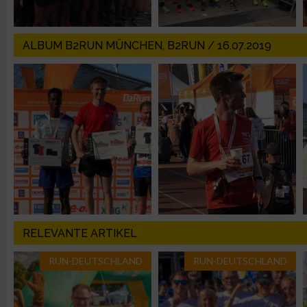
Messung der Werbeleistung
ALBUM B2RUN MÜNCHEN, B2RUN / 16.07.2019
Messung der Performance von Inhalten
Analyse von Zielgruppen durch Statistiken oder Kombinatione
verschiedenen Quellen
Entwicklung und Verbesserung der Angebote
Verwendung reduzierter Daten zur Auswahl von Inhalten
IAB-Besonderheiten:
RELEVANTE ARTIKEL
Verwendung genauer Standortdaten
RUN-DEUTSCHLAND
RUN-DEUTSCHLAND
Geräte anhand von aktiv angeforderten Informationen identifi