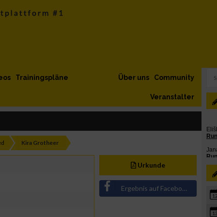
eos
Trainingspläne
Über uns
Community
Veranstalter
ed
Kira Grotheer
Urkunde
Ergebnis auf Facebook teilen
1
1