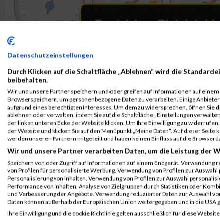
Datenschutzeinstellungen
Durch Klicken auf die Schaltfläche „Ablehnen“ wird die Standardei
beibehalten.
Wir und unsere Partner speichern und/oder greifen auf Informationen auf einem G
Browserspeichern, um personenbezogene Daten zu verarbeiten. Einige Anbiete
aufgrund eines berechtigten Interesses. Um dem zu widersprechen, öffnen Sie die
ablehnen oder verwalten, indem Sie auf die Schaltfläche „Einstellungen verwalten“
der linken unteren Ecke der Website klicken. Um Ihre Einwilligung zu widerrufen, 
der Website und klicken Sie auf den Menüpunkt „Meine Daten“. Auf dieser Seite 
werden unseren Partnern mitgeteilt und haben keinen Einfluss auf die Browserd
Wir und unsere Partner verarbeiten Daten, um die Leistung der W
Speichern von oder Zugriff auf Informationen auf einem Endgerät. Verwendung r
von Profilen für personalisierte Werbung. Verwendung von Profilen zur Auswahl p
Personalisierung von Inhalten. Verwendung von Profilen zur Auswahl personalis
Performance von Inhalten. Analyse von Zielgruppen durch Statistiken oder Komb
und Verbesserung der Angebote. Verwendung reduzierter Daten zur Auswahl von
Daten können außerhalb der Europäischen Union weitergegeben und in die USA 
ALBUM B2RUN MÜNCHEN / 15.07.2026
Ihre Einwilligung und die cookie Richtlinie gelten ausschließlich für diese Website