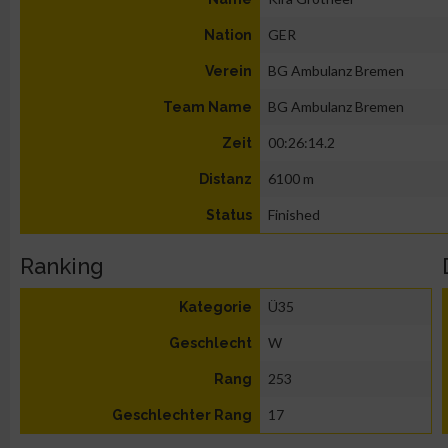
GER
Nation
BG Ambulanz Bremen
Verein
BG Ambulanz Bremen
Team Name
00:26:14.2
Zeit
6100 m
Distanz
Finished
Status
Ranking
Ü35
Kategorie
W
Geschlecht
253
Rang
17
Geschlechter Rang