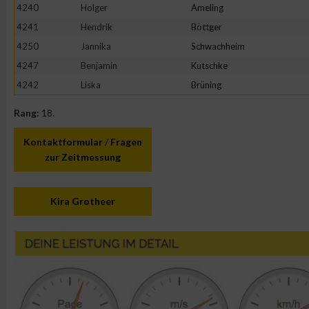
4240
Holger
Ameling
4241
Hendrik
Böttger
4250
Jannika
Schwachheim
4247
Benjamin
Kutschke
4242
Liska
Brüning
Rang:
18.
Kontaktformular / Fragen
zur Zeitmessung
Kira Grotheer