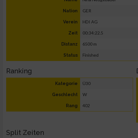
GER
Nation
HDI AG
Verein
00:34:22.5
Zeit
6500 m
Distanz
Finished
Status
Ranking
Ü30
Kategorie
W
Geschlecht
402
Rang
Split Zeiten