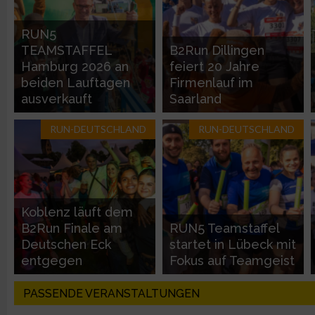
Entwicklung und Verbesserung der Angebote
RUN5
TEAMSTAFFEL
B2Run Dillingen
Verwendung reduzierter Daten zur Auswahl von Inhalten
Hamburg 2026 an
feiert 20 Jahre
beiden Lauftagen
Firmenlauf im
IAB-Besonderheiten:
ausverkauft
Saarland
Verwendung genauer Standortdaten
RUN-DEUTSCHLAND
RUN-DEUTSCHLAND
Geräte anhand von aktiv angeforderten Informationen identifi
Nicht-IAB-Verarbeitungszwecke:
Koblenz läuft dem
Notwendig
B2Run Finale am
RUN5 Teamstaffel
Deutschen Eck
startet in Lübeck mit
entgegen
Fokus auf Teamgeist
Performance
PASSENDE VERANSTALTUNGEN
Funktional