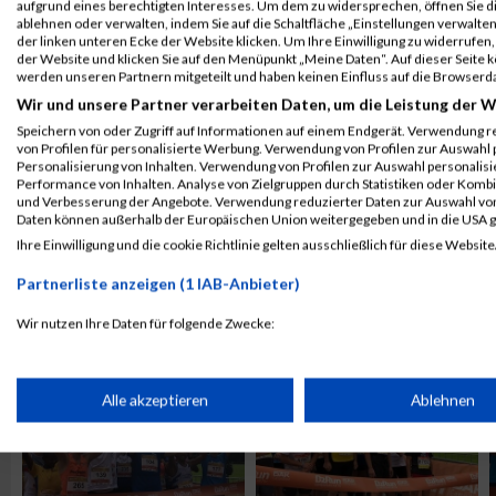
aufgrund eines berechtigten Interesses. Um dem zu widersprechen, öffnen Sie die
ablehnen oder verwalten, indem Sie auf die Schaltfläche „Einstellungen verwalten“
der linken unteren Ecke der Website klicken. Um Ihre Einwilligung zu widerrufen, 
der Website und klicken Sie auf den Menüpunkt „Meine Daten“. Auf dieser Seite 
werden unseren Partnern mitgeteilt und haben keinen Einfluss auf die Browserd
Wir und unsere Partner verarbeiten Daten, um die Leistung der W
Speichern von oder Zugriff auf Informationen auf einem Endgerät. Verwendung r
von Profilen für personalisierte Werbung. Verwendung von Profilen zur Auswahl p
Personalisierung von Inhalten. Verwendung von Profilen zur Auswahl personalis
Performance von Inhalten. Analyse von Zielgruppen durch Statistiken oder Komb
und Verbesserung der Angebote. Verwendung reduzierter Daten zur Auswahl von
Daten können außerhalb der Europäischen Union weitergegeben und in die USA 
Ihre Einwilligung und die cookie Richtlinie gelten ausschließlich für diese Website
Partnerliste anzeigen (1 IAB-Anbieter)
ALBUM B2RUN KÖLN / 05.09.2019
Wir nutzen Ihre Daten für folgende Zwecke:
IAB-Verarbeitungszwecke:
Speichern von oder Zugriff auf Informationen auf einem Endge
Alle akzeptieren
Ablehnen
Verwendung reduzierter Daten zur Auswahl von Werbeanzeige