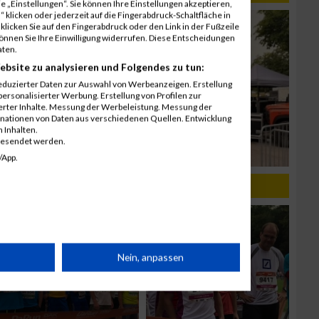
 „Einstellungen“. Sie können Ihre Einstellungen akzeptieren,
 klicken oder jederzeit auf die Fingerabdruck-Schaltfläche in
klicken Sie auf den Fingerabdruck oder den Link in der Fußzeile
können Sie Ihre Einwilligung widerrufen. Diese Entscheidungen
aten.
ebsite zu analysieren und Folgendes zu tun:
eduzierter Daten zur Auswahl von Werbeanzeigen. Erstellung
ersonalisierter Werbung. Erstellung von Profilen zur
ierter Inhalte. Messung der Werbeleistung. Messung der
inationen von Daten aus verschiedenen Quellen. Entwicklung
 Inhalten.
gesendet werden.
/App.
rät
Nein, anpassen
n