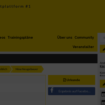
eos
Trainingspläne
Über uns
Community
Veranstalter
iblich
Nina Neugebauer
Urkunde
Ergebnis auf Facebook teilen
1
1