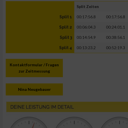
Split Zeiten
00:17:56.8
00:17:56.8
Split 1
00:06:04.3
00:24:01.1
Split 2
00:14:54.9
00:38:56.1
Split 3
00:13:23.2
00:52:19.3
Split 4
Kontaktformular / Fragen
zur Zeitmessung
Nina Neugebauer