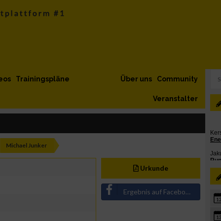
eos
Trainingspläne
Über uns
Community
Veranstalter
Michael Junker
Urkunde
Ergebnis auf Facebook teilen
1
1