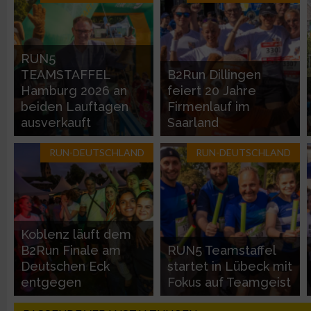
Entwicklung und Verbesserung der Angebote
RUN5
Verwendung reduzierter Daten zur Auswahl von Inhalten
TEAMSTAFFEL
B2Run Dillingen
Hamburg 2026 an
feiert 20 Jahre
IAB-Besonderheiten:
beiden Lauftagen
Firmenlauf im
ausverkauft
Saarland
Verwendung genauer Standortdaten
RUN-DEUTSCHLAND
RUN-DEUTSCHLAND
Geräte anhand von aktiv angeforderten Informationen identifi
Nicht-IAB-Verarbeitungszwecke:
Notwendig
Koblenz läuft dem
B2Run Finale am
RUN5 Teamstaffel
Deutschen Eck
startet in Lübeck mit
Performance
entgegen
Fokus auf Teamgeist