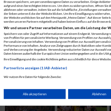
Browserspeichern, um personenbezogene Daten zu verarbeiten. Einige Anbiete
ALBUM B2RUN MÜNCHEN / 15.07.2026
aufgrund eines berechtigten Interesses. Um dem zu widersprechen, öffnen Sie die
ablehnen oder verwalten, indem Sie auf die Schaltfläche „Einstellungen verwalten“
der linken unteren Ecke der Website klicken. Um Ihre Einwilligung zu widerrufen, 
der Website und klicken Sie auf den Menüpunkt „Meine Daten“. Auf dieser Seite 
werden unseren Partnern mitgeteilt und haben keinen Einfluss auf die Browserd
Wir und unsere Partner verarbeiten Daten, um die Leistung der W
Speichern von oder Zugriff auf Informationen auf einem Endgerät. Verwendung r
von Profilen für personalisierte Werbung. Verwendung von Profilen zur Auswahl p
Personalisierung von Inhalten. Verwendung von Profilen zur Auswahl personalis
Performance von Inhalten. Analyse von Zielgruppen durch Statistiken oder Komb
und Verbesserung der Angebote. Verwendung reduzierter Daten zur Auswahl von
Daten können außerhalb der Europäischen Union weitergegeben und in die USA 
Ihre Einwilligung und die cookie Richtlinie gelten ausschließlich für diese Website
Partnerliste anzeigen (1 IAB-Anbieter)
ALBUM B2RUN KÖLN / 05.09.2019
Wir nutzen Ihre Daten für folgende Zwecke:
IAB-Verarbeitungszwecke:
Speichern von oder Zugriff auf Informationen auf einem Endge
Alle akzeptieren
Ablehnen
Verwendung reduzierter Daten zur Auswahl von Werbeanzeige