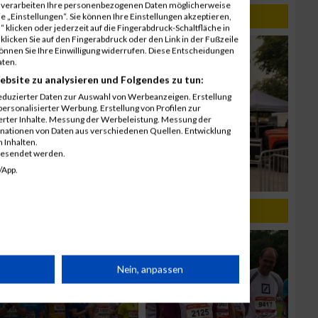
r verarbeiten Ihre personenbezogenen Daten möglicherweise
 „Einstellungen“. Sie können Ihre Einstellungen akzeptieren,
 klicken oder jederzeit auf die Fingerabdruck-Schaltfläche in
klicken Sie auf den Fingerabdruck oder den Link in der Fußzeile
können Sie Ihre Einwilligung widerrufen. Diese Entscheidungen
aten.
ebsite zu analysieren und Folgendes zu tun:
eduzierter Daten zur Auswahl von Werbeanzeigen. Erstellung
ersonalisierter Werbung. Erstellung von Profilen zur
ierter Inhalte. Messung der Werbeleistung. Messung der
inationen von Daten aus verschiedenen Quellen. Entwicklung
 Inhalten.
gesendet werden.
/App.
rät
Nein, anpassen
n