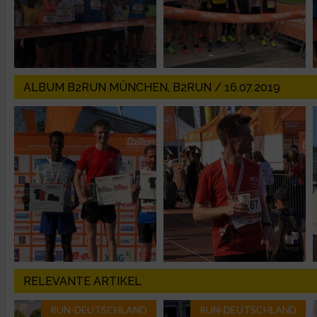
Erstellung von Profilen für personalisierte Werbung
Verwendung von Profilen zur Auswahl personalisierter Werbun
ALBUM B2RUN MÜNCHEN, B2RUN / 16.07.2019
Erstellung von Profilen zur Personalisierung von Inhalten
Verwendung von Profilen zur Auswahl personalisierter Inhalte
Messung der Werbeleistung
Messung der Performance von Inhalten
RELEVANTE ARTIKEL
Analyse von Zielgruppen durch Statistiken oder Kombinatione
verschiedenen Quellen
RUN-DEUTSCHLAND
RUN-DEUTSCHLAND