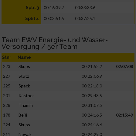
00:16:39.7
00:33:33.6
Split 3
00:03:51.5
00:37:25.1
Split 4
Team EWV Energie- und Wasser-
Versorgung / 5er Team
Stnr
Name
223
Skups
00:21:52.2
02:07:08
227
Stütz
00:22:06.9
225
Speck
00:22:18.0
201
Kästner
00:29:43.5
228
Thamm
00:31:07.5
178
Beiß
00:24:16.5
02:15:49
224
Skups
00:24:16.6
211
Nowak
00:24:29.0