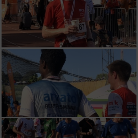
Messung der Werbeleistung
Messung der Performance von Inhalten
Analyse von Zielgruppen durch Statistiken
oder Kombinationen von Daten aus
verschiedenen Quellen
Entwicklung und Verbesserung der Angebote
Verwendung reduzierter Daten zur Auswahl
von Inhalten
IAB-Besonderheiten:
Verwendung genauer Standortdaten
Geräte anhand von aktiv angeforderten
Informationen identifizieren