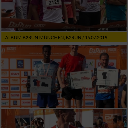
Partnerliste anzeigen (1 IAB-Anbieter)
Wir nutzen Ihre Daten für folgende Zwecke:
IAB-Verarbeitungszwecke:
Speichern von oder Zugriff auf Informationen
auf einem Endgerät
ALBUM B2RUN MÜNCHEN, B2RUN / 16.07.2019
Verwendung reduzierter Daten zur Auswahl
von Werbeanzeigen
Erstellung von Profilen für personalisierte
Werbung
Verwendung von Profilen zur Auswahl
personalisierter Werbung
Erstellung von Profilen zur Personalisierung
von Inhalten
Verwendung von Profilen zur Auswahl
personalisierter Inhalte