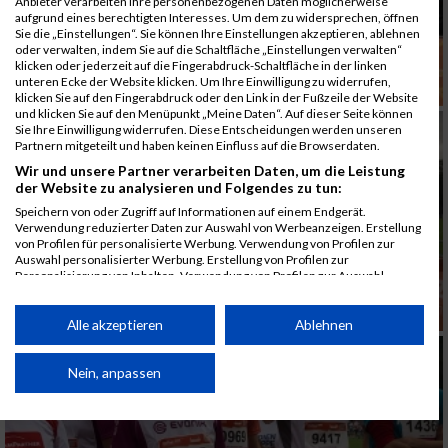
Anbieter verarbeiten Ihre personenbezogenen Daten möglicherweise
aufgrund eines berechtigten Interesses. Um dem zu widersprechen, öffnen
Sie die „Einstellungen“. Sie können Ihre Einstellungen akzeptieren, ablehnen
oder verwalten, indem Sie auf die Schaltfläche „Einstellungen verwalten“
klicken oder jederzeit auf die Fingerabdruck-Schaltfläche in der linken
unteren Ecke der Website klicken. Um Ihre Einwilligung zu widerrufen,
klicken Sie auf den Fingerabdruck oder den Link in der Fußzeile der Website
und klicken Sie auf den Menüpunkt „Meine Daten“. Auf dieser Seite können
Sie Ihre Einwilligung widerrufen. Diese Entscheidungen werden unseren
Partnern mitgeteilt und haben keinen Einfluss auf die Browserdaten.
Wir und unsere Partner verarbeiten Daten, um die Leistung
der Website zu analysieren und Folgendes zu tun:
Speichern von oder Zugriff auf Informationen auf einem Endgerät.
Verwendung reduzierter Daten zur Auswahl von Werbeanzeigen. Erstellung
von Profilen für personalisierte Werbung. Verwendung von Profilen zur
Auswahl personalisierter Werbung. Erstellung von Profilen zur
Personalisierung von Inhalten. Verwendung von Profilen zur Auswahl
personalisierter Inhalte. Messung der Werbeleistung. Messung der
Performance von Inhalten. Analyse von Zielgruppen durch Statistiken oder
Kombinationen von Daten aus verschiedenen Quellen. Entwicklung und
Alle akzeptieren
Ablehnen
Verbesserung der Angebote. Verwendung reduzierter Daten zur Auswahl
von Inhalten.
Daten können außerhalb der Europäischen Union weitergegeben und in die
Nein, anpassen
USA gesendet werden.
Ihre Einwilligung und die cookie Richtlinie gelten ausschließlich für diese
Website/App.