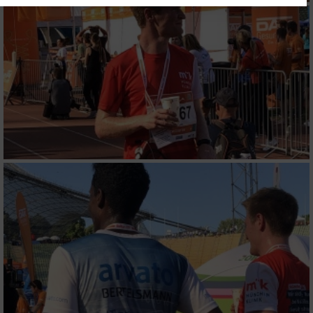
Website/App.
Partnerliste anzeigen (1 IAB-Anbieter)
Wir nutzen Ihre Daten für folgende Zwecke:
IAB-Verarbeitungszwecke:
Speichern von oder Zugriff auf Informationen
auf einem Endgerät
Verwendung reduzierter Daten zur Auswahl
von Werbeanzeigen
Erstellung von Profilen für personalisierte
Werbung
Verwendung von Profilen zur Auswahl
personalisierter Werbung
Erstellung von Profilen zur Personalisierung
von Inhalten