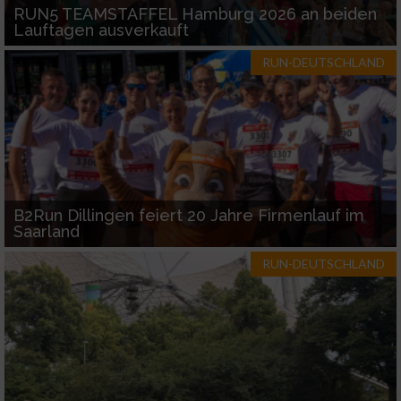
Geräte anhand von aktiv angeforderten
RUN5 TEAMSTAFFEL Hamburg 2026 an beiden
Informationen identifizieren
Lauftagen ausverkauft
Nicht-IAB-Verarbeitungszwecke:
RUN-DEUTSCHLAND
Notwendig
Performance
Funktional
B2Run Dillingen feiert 20 Jahre Firmenlauf im
Saarland
Werbung
RUN-DEUTSCHLAND