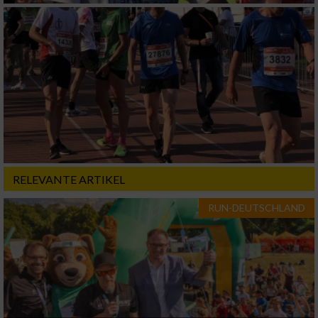
Verwendung von Profilen zur Auswahl
personalisierter Inhalte
Messung der Werbeleistung
Messung der Performance von Inhalten
Analyse von Zielgruppen durch Statistiken
oder Kombinationen von Daten aus
verschiedenen Quellen
RELEVANTE ARTIKEL
Entwicklung und Verbesserung der Angebote
RUN-DEUTSCHLAND
Verwendung reduzierter Daten zur Auswahl
von Inhalten
IAB-Besonderheiten:
Verwendung genauer Standortdaten