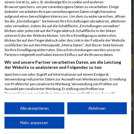
einem Gerät zu, wie z. B. eindeutige IDs in cookie und anderen
Browserspeichern, um personenbezogene Daten zu verarbeiten. Einige
Anbieter verarbeiten Ihre personenbezogenen Daten möglicherweise
aufgrund eines berechtigten Interesses. Um dem zu widersprechen, öffnen
Sie die „Einstellungen“. Sie können Ihre Einstellungen akzeptieren, ablehnen
oder verwalten, indem Sie auf die Schaltfläche „Einstellungen verwalten“
klicken oder jederzeit auf die Fingerabdruck-Schaltfläche in der linken
unteren Ecke der Website klicken. Um Ihre Einwilligung zu widerrufen,
klicken Sie auf den Fingerabdruck oder den Link in der Fußzeile der Website
und klicken Sie auf den Menüpunkt „Meine Daten“. Auf dieser Seite können
Sie Ihre Einwilligung widerrufen. Diese Entscheidungen werden unseren
Partnern mitgeteilt und haben keinen Einfluss auf die Browserdaten.
ALBUM B2RUN MÜNCHEN, B2RUN / 16.07.2019
Wir und unsere Partner verarbeiten Daten, um die Leistung
der Website zu analysieren und Folgendes zu tun:
Speichern von oder Zugriff auf Informationen auf einem Endgerät.
Verwendung reduzierter Daten zur Auswahl von Werbeanzeigen. Erstellung
von Profilen für personalisierte Werbung. Verwendung von Profilen zur
Auswahl personalisierter Werbung. Erstellung von Profilen zur
Personalisierung von Inhalten. Verwendung von Profilen zur Auswahl
personalisierter Inhalte. Messung der Werbeleistung. Messung der
Performance von Inhalten. Analyse von Zielgruppen durch Statistiken oder
Kombinationen von Daten aus verschiedenen Quellen. Entwicklung und
Alle akzeptieren
Ablehnen
Verbesserung der Angebote. Verwendung reduzierter Daten zur Auswahl
von Inhalten.
Daten können außerhalb der Europäischen Union weitergegeben und in die
Nein, anpassen
USA gesendet werden.
Ihre Einwilligung und die cookie Richtlinie gelten ausschließlich für diese