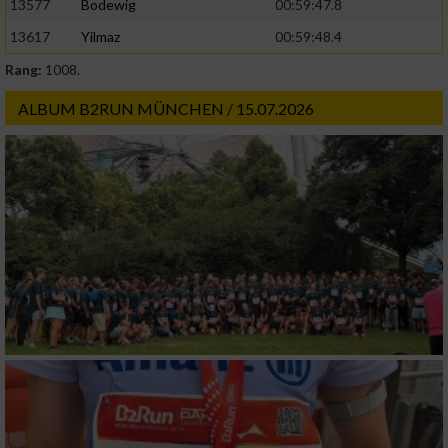
13577
Bodewig
00:59:47.8
13617
Yilmaz
00:59:48.4
Rang:
1008.
ALBUM B2RUN MÜNCHEN / 15.07.2026