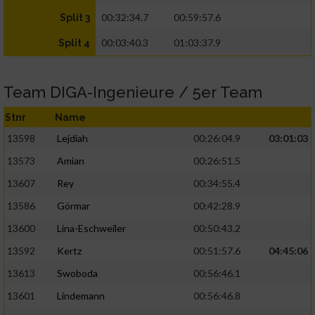
00:32:34.7
00:59:57.6
Split 3
00:03:40.3
01:03:37.9
Split 4
Team DIGA-Ingenieure / 5er Team
Stnr
Name
13598
Lejdiah
00:26:04.9
03:01:03
13573
Amian
00:26:51.5
13607
Rey
00:34:55.4
13586
Görmar
00:42:28.9
13600
Lina-Eschweiler
00:50:43.2
13592
Kertz
00:51:57.6
04:45:06
13613
Swoboda
00:56:46.1
13601
Lindemann
00:56:46.8