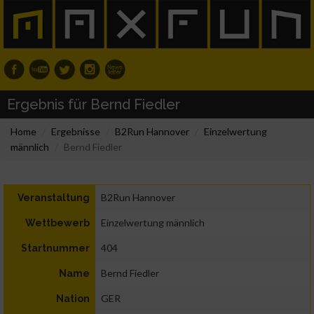
Ergebnis für Bernd Fiedler
Home
Ergebnisse
B2Run Hannover
Einzelwertung
männlich
Bernd Fiedler
B2Run Hannover
Veranstaltung
Einzelwertung männlich
Wettbewerb
404
Startnummer
Bernd Fiedler
Name
GER
Nation