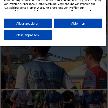
von Profilen für personalisierte Werbung. Verwendung von Profilen zur
Auswahl personalisierter Werbung. Erstellung von Profilen zur
Personalisierung von Inhalten. Verwendung von Profilen zur Auswahl
personalisierter Inhalte. Messung der Werbeleistung. Messung der
Performance von Inhalten. Analyse von Zielgruppen durch Statistiken oder
Kombinationen von Daten aus verschiedenen Quellen. Entwicklung und
Alle akzeptieren
Ablehnen
Verbesserung der Angebote. Verwendung reduzierter Daten zur Auswahl
von Inhalten.
Daten können außerhalb der Europäischen Union weitergegeben und in die
Nein, anpassen
USA gesendet werden.
Ihre Einwilligung und die cookie Richtlinie gelten ausschließlich für diese
Website/App.
Partnerliste anzeigen (1 IAB-Anbieter)
Wir nutzen Ihre Daten für folgende Zwecke:
IAB-Verarbeitungszwecke:
Speichern von oder Zugriff auf Informationen
auf einem Endgerät
Verwendung reduzierter Daten zur Auswahl
von Werbeanzeigen