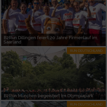
Verwendung reduzierter Daten zur Auswahl
von Inhalten
IAB-Besonderheiten:
Verwendung genauer Standortdaten
B2Run Dillingen feiert 20 Jahre Firmenlauf im
Saarland
Geräte anhand von aktiv angeforderten
RUN-DEUTSCHLAND
Informationen identifizieren
Nicht-IAB-Verarbeitungszwecke:
Notwendig
Performance
B2Run München begeistert im Olympiapark
Funktional
RUN-DEUTSCHLAND