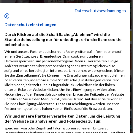
Datenschutzbestimmungen
Datenschutzeinstellungen
Durch Klicken auf die Schaltfläche „Ablehnen“ wird die
ALBUM B2RUN MÜNCHEN, B2RUN / 16.07.2019
Standardeinstellung nur für unbedingt erforderliche cookie
beibehalten.
Wir und unsere Partner speichern und/oder greifen auf Informationen auf
einem Gerät zu, wie z. B. eindeutige IDs in cookie und anderen
Browserspeichern, um personenbezogene Daten zu verarbeiten. Einige
Anbieter verarbeiten Ihre personenbezogenen Daten möglicherweise
aufgrund eines berechtigten Interesses. Um dem zu widersprechen, öffnen
Sie die „Einstellungen“. Sie können Ihre Einstellungen akzeptieren, ablehnen
oder verwalten, indem Sie auf die Schaltfläche „Einstellungen verwalten“
klicken oder jederzeit auf die Fingerabdruck-Schaltfläche in der linken
unteren Ecke der Website klicken. Um Ihre Einwilligung zu widerrufen,
klicken Sie auf den Fingerabdruck oder den Link in der Fußzeile der Website
und klicken Sie auf den Menüpunkt „Meine Daten“. Auf dieser Seite können
Sie Ihre Einwilligung widerrufen. Diese Entscheidungen werden unseren
Partnern mitgeteilt und haben keinen Einfluss auf die Browserdaten.
Wir und unsere Partner verarbeiten Daten, um die Leistung
der Website zu analysieren und Folgendes zu tun:
Speichern von oder Zugriff auf Informationen auf einem Endgerät.
Verwendung reduzierter Daten zur Auswahl von Werbeanzeigen. Erstellung