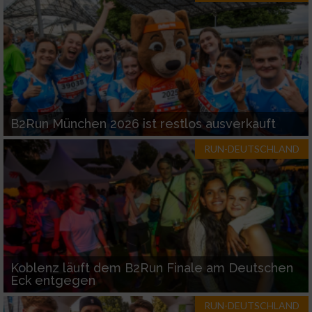
Werbung
B2Run München 2026 ist restlos ausverkauft
RUN-DEUTSCHLAND
Koblenz läuft dem B2Run Finale am Deutschen
Eck entgegen
RUN-DEUTSCHLAND