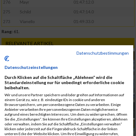
276
Mayr
01:47:12.0
275
Schild
01:47:14.0
273
Vianello
01:49:33.0
Rang:
61.
RELEVANTE ARTIKEL
Datenschutzbestimmungen
MUD RACE
Datenschutzeinstellungen
Durch Klicken auf die Schaltfläche „Ablehnen“ wird die
Standardeinstellung nur für unbedingt erforderliche cookie
beibehalten.
Wir und unsere Partner speichern und/oder greifen auf Informationen auf
einem Gerät zu, wie z. B. eindeutige IDs in cookie und anderen
Browserspeichern, um personenbezogene Daten zu verarbeiten. Einige
Linzathlon 2026 - Linz wurde zur Hindernis-
Anbieter verarbeiten Ihre personenbezogenen Daten möglicherweise
Arena
aufgrund eines berechtigten Interesses. Um dem zu widersprechen, öffnen
Sie die „Einstellungen“. Sie können Ihre Einstellungen akzeptieren, ablehnen
MUD RACE
oder verwalten, indem Sie auf die Schaltfläche „Einstellungen verwalten“
klicken oder jederzeit auf die Fingerabdruck-Schaltfläche in der linken
unteren Ecke der Website klicken. Um Ihre Einwilligung zu widerrufen,