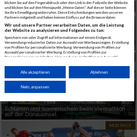
klicken Sie auf den Fingerabdruck oder den Link in der Fußzeile der Website
und klicken Sie auf den Menüpunkt „Meine Daten“. Auf dieser Seite können
Sie Ihre Einwilligung widerrufen. Diese Entscheidungen werden unseren
Partnern mitgeteilt und haben keinen Einfluss auf die Browserdaten.
Wir und unsere Partner verarbeiten Daten, um die Leistung
der Website zu analysieren und Folgendes zu tun:
Speichern von oder Zugriff auf Informationen auf einem Endgerät.
Verwendung reduzierter Daten zur Auswahl von Werbeanzeigen. Erstellung
Are you ready to beat the citys
von Profilen für personalisierte Werbung. Verwendung von Profilen zur
Auswahl personalisierter Werbung. Erstellung von Profilen zur
MUD RACE
Personalisierung von Inhalten. Verwendung von Profilen zur Auswahl
personalisierter Inhalte. Messung der Werbeleistung. Messung der
Performance von Inhalten. Analyse von Zielgruppen durch Statistiken oder
Kombinationen von Daten aus verschiedenen Quellen. Entwicklung und
Alle akzeptieren
Ablehnen
Verbesserung der Angebote. Verwendung reduzierter Daten zur Auswahl
von Inhalten.
Daten können außerhalb der Europäischen Union weitergegeben und in die
Nein, anpassen
USA gesendet werden.
Ihre Einwilligung und die cookie Richtlinie gelten ausschließlich für diese
Website/App.
Schlamm und Sonnenschein beim Viennathlon
Partnerliste anzeigen (1 IAB-Anbieter)
auf der Donausinsel
Wir nutzen Ihre Daten für folgende Zwecke:
MUD RACE
IAB-Verarbeitungszwecke: