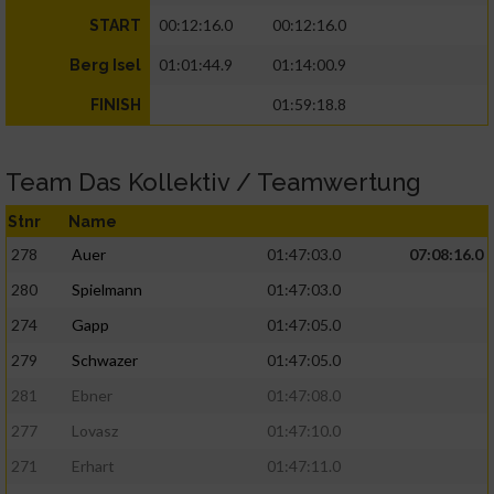
00:12:16.0
00:12:16.0
START
01:01:44.9
01:14:00.9
Berg Isel
01:59:18.8
FINISH
Team Das Kollektiv / Teamwertung
Stnr
Name
278
Auer
01:47:03.0
07:08:16.0
280
Spielmann
01:47:03.0
274
Gapp
01:47:05.0
279
Schwazer
01:47:05.0
281
Ebner
01:47:08.0
277
Lovasz
01:47:10.0
271
Erhart
01:47:11.0