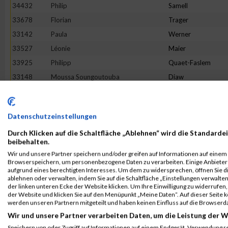
34432
Philip
Samell
33678
Florian
Trager
33142
Paula
Werner
33527
Léonie
Maier
33925
Philipp
Quaet-Faslem
33148
Moussa Soungoutouba
Diaw
34244
No
Name
33193
Iris
Sundermann
Datenschutzeinstellungen
34539
Anika
Mueller
Durch Klicken auf die Schaltfläche „Ablehnen“ wird die Standardei
34401
Constantin
Liepert
beibehalten.
33184
Adam
Lippiett
Wir und unsere Partner speichern und/oder greifen auf Informationen auf einem G
Browserspeichern, um personenbezogene Daten zu verarbeiten. Einige Anbiete
34049
Christian
Huber
aufgrund eines berechtigten Interesses. Um dem zu widersprechen, öffnen Sie die
33495
Arberie
Hakaj
ablehnen oder verwalten, indem Sie auf die Schaltfläche „Einstellungen verwalten“
der linken unteren Ecke der Website klicken. Um Ihre Einwilligung zu widerrufen, 
33291
Cristiane
Cantisano
der Website und klicken Sie auf den Menüpunkt „Meine Daten“. Auf dieser Seite 
werden unseren Partnern mitgeteilt und haben keinen Einfluss auf die Browserd
33601
Michael
Fichter
Wir und unsere Partner verarbeiten Daten, um die Leistung der W
33506
Phillip
Swazinna
Speichern von oder Zugriff auf Informationen auf einem Endgerät. Verwendung r