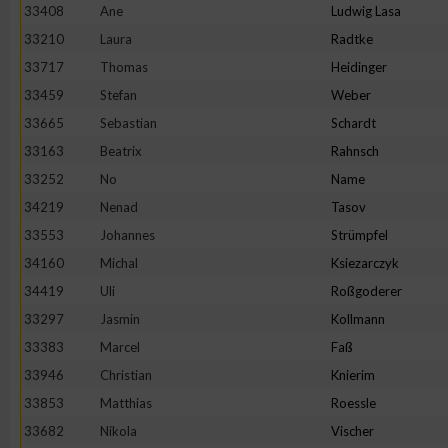
33408
Ane
Ludwig Lasa
Erstellung von Profilen zur Personalisierung von Inhalten
33210
Laura
Radtke
33717
Thomas
Heidinger
33459
Stefan
Weber
Verwendung von Profilen zur Auswahl personalisierter Inhalte
33665
Sebastian
Schardt
33163
Beatrix
Rahnsch
Messung der Werbeleistung
33252
No
Name
34219
Nenad
Tasov
Messung der Performance von Inhalten
33553
Johannes
Strümpfel
34160
Michal
Ksiezarczyk
Analyse von Zielgruppen durch Statistiken oder Kombinatione
34419
Uli
Roßgoderer
verschiedenen Quellen
33297
Jasmin
Kollmann
33383
Marcel
Faß
Entwicklung und Verbesserung der Angebote
33946
Christian
Knierim
33853
Matthias
Roessle
Verwendung reduzierter Daten zur Auswahl von Inhalten
33682
Nikola
Vischer