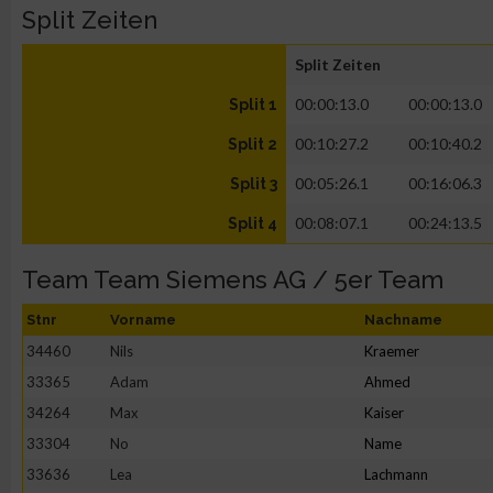
Split Zeiten
Split Zeiten
00:00:13.0
00:00:13.0
Split 1
00:10:27.2
00:10:40.2
Split 2
00:05:26.1
00:16:06.3
Split 3
00:08:07.1
00:24:13.5
Split 4
Team Team Siemens AG / 5er Team
Stnr
Vorname
Nachname
34460
Nils
Kraemer
33365
Adam
Ahmed
34264
Max
Kaiser
33304
No
Name
33636
Lea
Lachmann