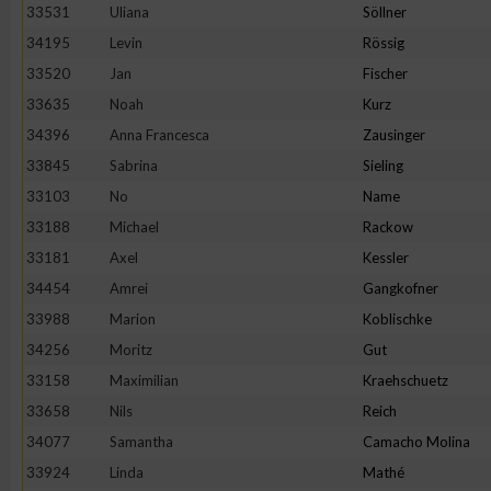
IAB-Besonderheiten:
33531
Uliana
Söllner
34195
Levin
Rössig
Verwendung genauer Standortdaten
33520
Jan
Fischer
33635
Noah
Kurz
Geräte anhand von aktiv angeforderten Informationen identifi
34396
Anna Francesca
Zausinger
33845
Sabrina
Sieling
Nicht-IAB-Verarbeitungszwecke:
33103
No
Name
Notwendig
33188
Michael
Rackow
33181
Axel
Kessler
Performance
34454
Amrei
Gangkofner
33988
Marion
Koblischke
Funktional
34256
Moritz
Gut
33158
Maximilian
Kraehschuetz
33658
Nils
Reich
Werbung
34077
Samantha
Camacho Molina
33924
Linda
Mathé