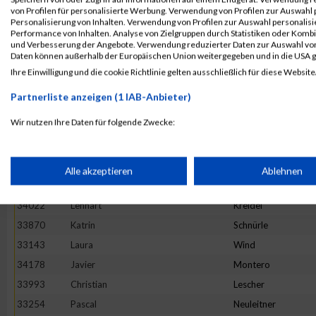
34249
Nils
Dorau
von Profilen für personalisierte Werbung. Verwendung von Profilen zur Auswahl p
Personalisierung von Inhalten. Verwendung von Profilen zur Auswahl personalis
33363
Louisa
Theilig
Performance von Inhalten. Analyse von Zielgruppen durch Statistiken oder Komb
und Verbesserung der Angebote. Verwendung reduzierter Daten zur Auswahl von
33869
Julia
Riehemann
Daten können außerhalb der Europäischen Union weitergegeben und in die USA 
33879
Johannes
Mohr
Ihre Einwilligung und die cookie Richtlinie gelten ausschließlich für diese Website
33575
Hendrik
Jaschka
Partnerliste anzeigen (1 IAB-Anbieter)
34170
Michel
Maurer
Wir nutzen Ihre Daten für folgende Zwecke:
33598
Lea
Cloppenburg
IAB-Verarbeitungszwecke:
34451
Katharina
Düll
33752
Michele
Sollazzo
Speichern von oder Zugriff auf Informationen auf einem Endge
Alle akzeptieren
Ablehnen
33160
Christian
Lipp
34022
Lennart
Kreidel
Verwendung reduzierter Daten zur Auswahl von Werbeanzeige
33870
Katrin
Schnürle
33143
Laura
Wind
Erstellung von Profilen für personalisierte Werbung
34178
Javier
Montero
33993
Christian
Lescher
Verwendung von Profilen zur Auswahl personalisierter Werbun
33254
Pascal
Neuleitner