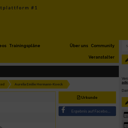
eos
Trainingspläne
Über uns
Community
Veranstalter
xed
Aurelia Emilie Hermann-Koeck
Urkunde
Ergebnis auf Facebook teilen
1
1
ck