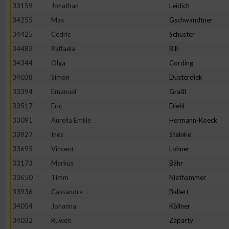
33159
Jonathan
Leidich
34255
Max
Gschwandtner
34425
Cedric
Schuster
34482
Raffaela
Rill
34344
Olga
Cording
34038
Simon
Düsterdiek
33394
Emanuel
Graßl
33517
Eric
Diehl
33091
Aurelia Emilie
Hermann-Koeck
33927
Ines
Steinke
33695
Vincent
Lohner
33173
Markus
Bähr
33650
Timm
Niethammer
33936
Cassandra
Ballert
34054
Johanna
Köllner
34032
Ruwen
Zaparty