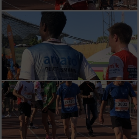
Verwendung von Profilen zur Auswahl
personalisierter Werbung
Erstellung von Profilen zur Personalisierung
von Inhalten
Verwendung von Profilen zur Auswahl
personalisierter Inhalte
Messung der Werbeleistung
Messung der Performance von Inhalten
Analyse von Zielgruppen durch Statistiken
oder Kombinationen von Daten aus
verschiedenen Quellen
Entwicklung und Verbesserung der Angebote
Verwendung reduzierter Daten zur Auswahl