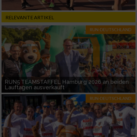
von Inhalten
IAB-Besonderheiten:
RELEVANTE ARTIKEL
Verwendung genauer Standortdaten
RUN-DEUTSCHLAND
Geräte anhand von aktiv angeforderten
Informationen identifizieren
Nicht-IAB-Verarbeitungszwecke:
Notwendig
RUN5 TEAMSTAFFEL Hamburg 2026 an beiden
Lauftagen ausverkauft
Performance
RUN-DEUTSCHLAND
Funktional
Werbung