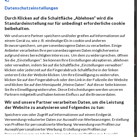
Datenschutzeinstellungen
Durch Klicken auf die Schaltfläche „Ablehnen“ wird die
Standardeinstellung nur für unbedingt erforderliche cookie
beibehalten.
Wir und unsere Partner speichern und/oder greifen auf Informationen auf
einem Gerät zu, wie z. B. eindeutige IDs in cookie und anderen
Browserspeichern, um personenbezogene Daten zu verarbeiten. Einige
Anbieter verarbeiten Ihre personenbezogenen Daten möglicherweise
aufgrund eines berechtigten Interesses. Um dem zu widersprechen, öffnen
Sie die „Einstellungen“. Sie können Ihre Einstellungen akzeptieren, ablehnen
oder verwalten, indem Sie auf die Schaltfläche „Einstellungen verwalten“
klicken oder jederzeit auf die Fingerabdruck-Schaltfläche in der linken
unteren Ecke der Website klicken. Um Ihre Einwilligung zu widerrufen,
klicken Sie auf den Fingerabdruck oder den Link in der Fußzeile der Website
und klicken Sie auf den Menüpunkt „Meine Daten“. Auf dieser Seite können
Sie Ihre Einwilligung widerrufen. Diese Entscheidungen werden unseren
Partnern mitgeteilt und haben keinen Einfluss auf die Browserdaten.
Wir und unsere Partner verarbeiten Daten, um die Leistung
der Website zu analysieren und Folgendes zu tun:
Speichern von oder Zugriff auf Informationen auf einem Endgerät.
Verwendung reduzierter Daten zur Auswahl von Werbeanzeigen. Erstellung
von Profilen für personalisierte Werbung. Verwendung von Profilen zur
Auswahl personalisierter Werbung. Erstellung von Profilen zur
Personalisierung von Inhalten. Verwendung von Profilen zur Auswahl