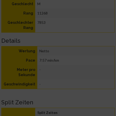
M
Geschlecht
11268
Rang
7853
Geschlechter
Rang
Details
Netto
Wertung
7:57 min/km
Pace
-
Meter pro
Sekunde
-
Geschwindigkeit
Split Zeiten
Split Zeiten