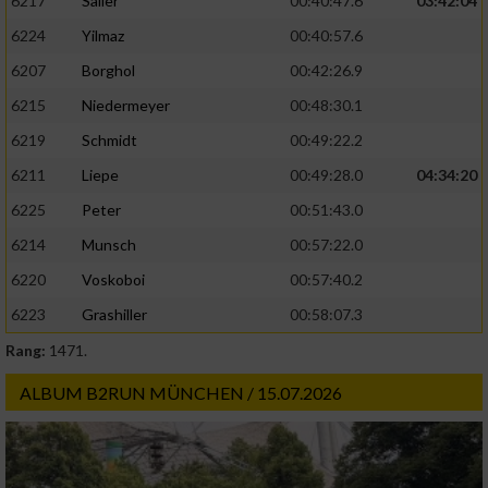
6217
Saller
00:40:47.6
03:42:04
6224
Yilmaz
00:40:57.6
6207
Borghol
00:42:26.9
6215
Niedermeyer
00:48:30.1
6219
Schmidt
00:49:22.2
6211
Liepe
00:49:28.0
04:34:20
6225
Peter
00:51:43.0
6214
Munsch
00:57:22.0
6220
Voskoboi
00:57:40.2
6223
Grashiller
00:58:07.3
Rang:
1471.
ALBUM B2RUN MÜNCHEN / 15.07.2026