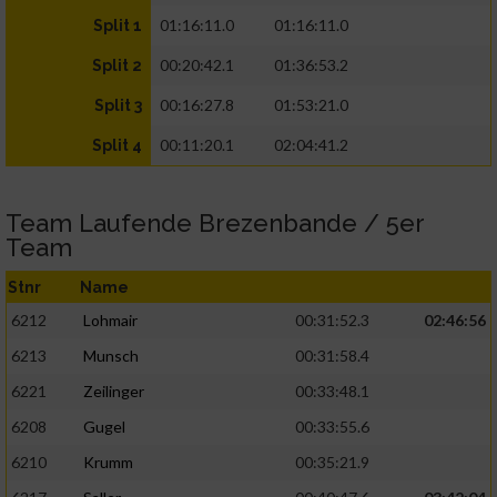
01:16:11.0
01:16:11.0
Split 1
00:20:42.1
01:36:53.2
Split 2
00:16:27.8
01:53:21.0
Split 3
00:11:20.1
02:04:41.2
Split 4
Team Laufende Brezenbande / 5er
Team
Stnr
Name
6212
Lohmair
00:31:52.3
02:46:56
6213
Munsch
00:31:58.4
6221
Zeilinger
00:33:48.1
6208
Gugel
00:33:55.6
6210
Krumm
00:35:21.9