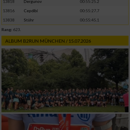
13818
Dergunov
00:55:25.2
13816
Cepdibi
00:55:27.7
13838
Stöhr
00:55:45.1
Rang:
623.
ALBUM B2RUN MÜNCHEN / 15.07.2026