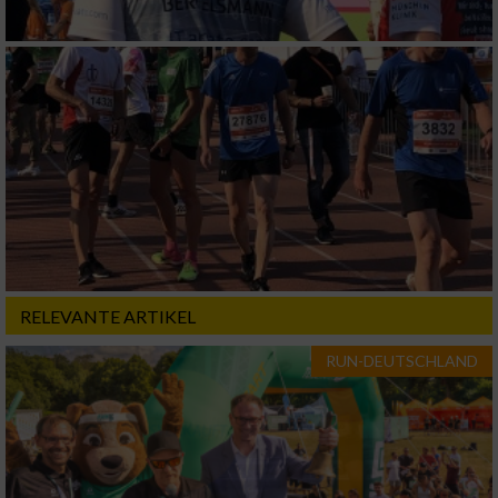
verschiedenen Quellen
Entwicklung und Verbesserung der Angebote
Verwendung reduzierter Daten zur Auswahl
von Inhalten
IAB-Besonderheiten:
Verwendung genauer Standortdaten
Geräte anhand von aktiv angeforderten
Informationen identifizieren
RELEVANTE ARTIKEL
Nicht-IAB-Verarbeitungszwecke:
RUN-DEUTSCHLAND
Notwendig
Performance