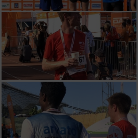
von Werbeanzeigen
Erstellung von Profilen für personalisierte
Werbung
Verwendung von Profilen zur Auswahl
personalisierter Werbung
Erstellung von Profilen zur Personalisierung
von Inhalten
Verwendung von Profilen zur Auswahl
personalisierter Inhalte
Messung der Werbeleistung
Messung der Performance von Inhalten
Analyse von Zielgruppen durch Statistiken
oder Kombinationen von Daten aus