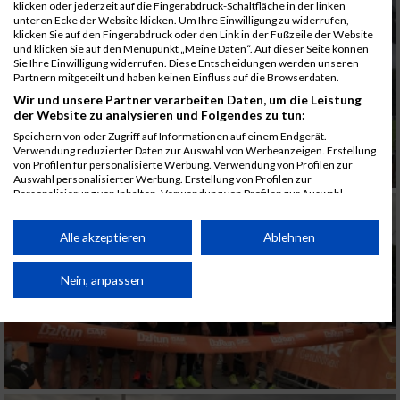
klicken oder jederzeit auf die Fingerabdruck-Schaltfläche in der linken
unteren Ecke der Website klicken. Um Ihre Einwilligung zu widerrufen,
klicken Sie auf den Fingerabdruck oder den Link in der Fußzeile der Website
und klicken Sie auf den Menüpunkt „Meine Daten“. Auf dieser Seite können
Sie Ihre Einwilligung widerrufen. Diese Entscheidungen werden unseren
Partnern mitgeteilt und haben keinen Einfluss auf die Browserdaten.
Wir und unsere Partner verarbeiten Daten, um die Leistung
der Website zu analysieren und Folgendes zu tun:
Speichern von oder Zugriff auf Informationen auf einem Endgerät.
Verwendung reduzierter Daten zur Auswahl von Werbeanzeigen. Erstellung
von Profilen für personalisierte Werbung. Verwendung von Profilen zur
Auswahl personalisierter Werbung. Erstellung von Profilen zur
Personalisierung von Inhalten. Verwendung von Profilen zur Auswahl
personalisierter Inhalte. Messung der Werbeleistung. Messung der
Performance von Inhalten. Analyse von Zielgruppen durch Statistiken oder
Kombinationen von Daten aus verschiedenen Quellen. Entwicklung und
Alle akzeptieren
Ablehnen
Verbesserung der Angebote. Verwendung reduzierter Daten zur Auswahl
von Inhalten.
Daten können außerhalb der Europäischen Union weitergegeben und in die
Nein, anpassen
USA gesendet werden.
Ihre Einwilligung und die cookie Richtlinie gelten ausschließlich für diese
Website/App.
Partnerliste anzeigen (1 IAB-Anbieter)
Wir nutzen Ihre Daten für folgende Zwecke: