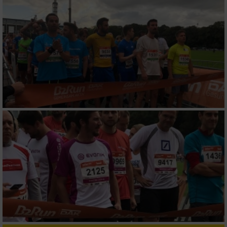
IAB-Verarbeitungszwecke:
Speichern von oder Zugriff auf Informationen
auf einem Endgerät
Verwendung reduzierter Daten zur Auswahl
von Werbeanzeigen
Erstellung von Profilen für personalisierte
Werbung
Verwendung von Profilen zur Auswahl
personalisierter Werbung
Erstellung von Profilen zur Personalisierung
von Inhalten
Verwendung von Profilen zur Auswahl
personalisierter Inhalte
Messung der Werbeleistung