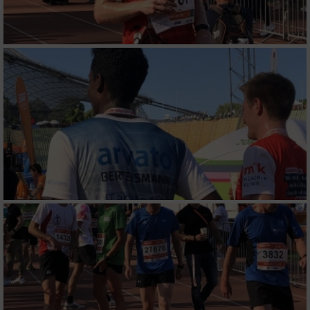
Messung der Performance von Inhalten
Analyse von Zielgruppen durch Statistiken
oder Kombinationen von Daten aus
verschiedenen Quellen
Entwicklung und Verbesserung der Angebote
Verwendung reduzierter Daten zur Auswahl
von Inhalten
IAB-Besonderheiten:
Verwendung genauer Standortdaten
Geräte anhand von aktiv angeforderten
Informationen identifizieren
Nicht-IAB-Verarbeitungszwecke: