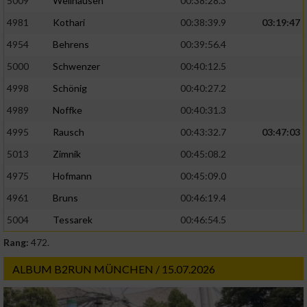
5009
Wellhausen
00:38:28.3
4981
Kothari
00:38:39.9
03:19:47
4954
Behrens
00:39:56.4
5000
Schwenzer
00:40:12.5
4998
Schönig
00:40:27.2
4989
Noffke
00:40:31.3
4995
Rausch
00:43:32.7
03:47:03
5013
Zimnik
00:45:08.2
4975
Hofmann
00:45:09.0
4961
Bruns
00:46:19.4
5004
Tessarek
00:46:54.5
Rang:
472.
ALBUM B2RUN MÜNCHEN / 15.07.2026