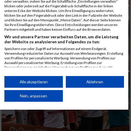
oder verwalten, indem Sie auf die Schaltfläche „Einstellungen verwalten“
klicken oder jederzeit auf die Fingerabdruck-Schaltfläche in der linken
unteren Ecke der Website klicken. Um Ihre Einwilligung zu widerrufen,
klicken Sie auf den Fingerabdruck oder den Link in der Fußzeile der Website
und klicken Sie auf den Menüpunkt „Meine Daten“. Auf dieser Seite können
Sie Ihre Einwilligung widerrufen. Diese Entscheidungen werden unseren
Partnern mitgeteilt und haben keinen Einfluss auf die Browserdaten.
Wir und unsere Partner verarbeiten Daten, um die Leistung
der Website zu analysieren und Folgendes zu tun:
Speichern von oder Zugriff auf Informationen auf einem Endgerät.
Verwendung reduzierter Daten zur Auswahl von Werbeanzeigen. Erstellung
von Profilen für personalisierte Werbung. Verwendung von Profilen zur
Auswahl personalisierter Werbung. Erstellung von Profilen zur
Personalisierung von Inhalten. Verwendung von Profilen zur Auswahl
personalisierter Inhalte. Messung der Werbeleistung. Messung der
Performance von Inhalten. Analyse von Zielgruppen durch Statistiken oder
Kombinationen von Daten aus verschiedenen Quellen. Entwicklung und
Alle akzeptieren
Ablehnen
Verbesserung der Angebote. Verwendung reduzierter Daten zur Auswahl
von Inhalten.
Daten können außerhalb der Europäischen Union weitergegeben und in die
Nein, anpassen
USA gesendet werden.
Ihre Einwilligung und die cookie Richtlinie gelten ausschließlich für diese
Website/App.
Partnerliste anzeigen (1 IAB-Anbieter)