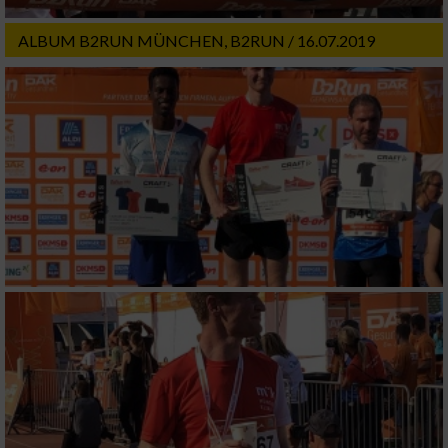
Wir nutzen Ihre Daten für folgende Zwecke:
IAB-Verarbeitungszwecke:
ALBUM B2RUN MÜNCHEN, B2RUN / 16.07.2019
Speichern von oder Zugriff auf Informationen
auf einem Endgerät
Verwendung reduzierter Daten zur Auswahl
von Werbeanzeigen
Erstellung von Profilen für personalisierte
Werbung
Verwendung von Profilen zur Auswahl
personalisierter Werbung
Erstellung von Profilen zur Personalisierung
von Inhalten
Verwendung von Profilen zur Auswahl
personalisierter Inhalte
Messung der Werbeleistung