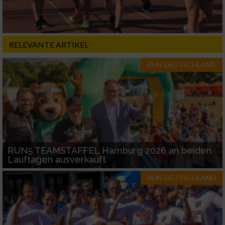
Notwendig
Performance
RELEVANTE ARTIKEL
RUN-DEUTSCHLAND
Funktional
Werbung
RUN5 TEAMSTAFFEL Hamburg 2026 an beiden
Lauftagen ausverkauft
RUN-DEUTSCHLAND