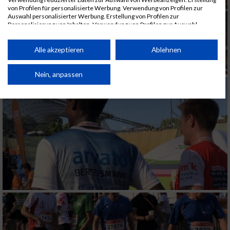
von Profilen für personalisierte Werbung. Verwendung von Profilen zur
Auswahl personalisierter Werbung. Erstellung von Profilen zur
Personalisierung von Inhalten. Verwendung von Profilen zur Auswahl
personalisierter Inhalte. Messung der Werbeleistung. Messung der
Performance von Inhalten. Analyse von Zielgruppen durch Statistiken oder
Kombinationen von Daten aus verschiedenen Quellen. Entwicklung und
Alle akzeptieren
Ablehnen
Verbesserung der Angebote. Verwendung reduzierter Daten zur Auswahl
von Inhalten.
Daten können außerhalb der Europäischen Union weitergegeben und in die
Nein, anpassen
USA gesendet werden.
Ihre Einwilligung und die cookie Richtlinie gelten ausschließlich für diese
Website/App.
Partnerliste anzeigen (1 IAB-Anbieter)
Wir nutzen Ihre Daten für folgende Zwecke:
IAB-Verarbeitungszwecke:
Speichern von oder Zugriff auf Informationen
auf einem Endgerät
Verwendung reduzierter Daten zur Auswahl
von Werbeanzeigen