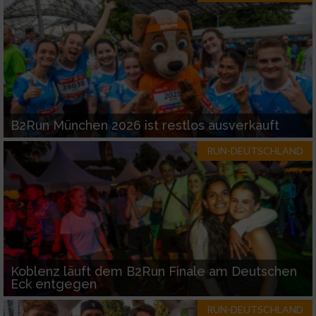
Werbung
B2Run München 2026 ist restlos ausverkauft
RUN-DEUTSCHLAND
Koblenz läuft dem B2Run Finale am Deutschen
Eck entgegen
RUN-DEUTSCHLAND