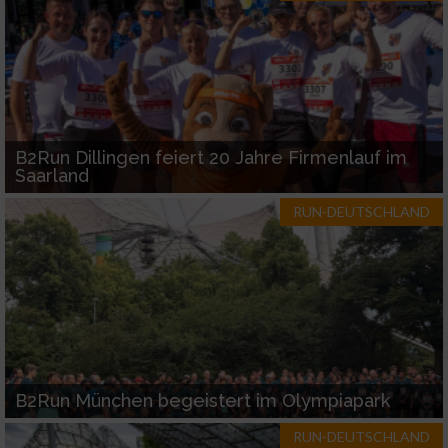
Verwendung reduzierter Daten zur Auswahl
von Inhalten
IAB-Besonderheiten:
Verwendung genauer Standortdaten
B2Run Dillingen feiert 20 Jahre Firmenlauf im
Saarland
Geräte anhand von aktiv angeforderten
RUN-DEUTSCHLAND
Informationen identifizieren
Nicht-IAB-Verarbeitungszwecke:
Notwendig
Performance
B2Run München begeistert im Olympiapark
Funktional
RUN-DEUTSCHLAND