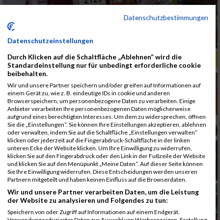
Datenschutzbestimmungen
Datenschutzeinstellungen
Durch Klicken auf die Schaltfläche „Ablehnen“ wird die
ALBUM B2RUN MÜNCHEN, B2RUN / 16.07.2019
Standardeinstellung nur für unbedingt erforderliche cookie
beibehalten.
Wir und unsere Partner speichern und/oder greifen auf Informationen auf
einem Gerät zu, wie z. B. eindeutige IDs in cookie und anderen
Browserspeichern, um personenbezogene Daten zu verarbeiten. Einige
Anbieter verarbeiten Ihre personenbezogenen Daten möglicherweise
aufgrund eines berechtigten Interesses. Um dem zu widersprechen, öffnen
Sie die „Einstellungen“. Sie können Ihre Einstellungen akzeptieren, ablehnen
oder verwalten, indem Sie auf die Schaltfläche „Einstellungen verwalten“
klicken oder jederzeit auf die Fingerabdruck-Schaltfläche in der linken
unteren Ecke der Website klicken. Um Ihre Einwilligung zu widerrufen,
klicken Sie auf den Fingerabdruck oder den Link in der Fußzeile der Website
und klicken Sie auf den Menüpunkt „Meine Daten“. Auf dieser Seite können
Sie Ihre Einwilligung widerrufen. Diese Entscheidungen werden unseren
Partnern mitgeteilt und haben keinen Einfluss auf die Browserdaten.
Wir und unsere Partner verarbeiten Daten, um die Leistung
der Website zu analysieren und Folgendes zu tun:
Speichern von oder Zugriff auf Informationen auf einem Endgerät.
Verwendung reduzierter Daten zur Auswahl von Werbeanzeigen. Erstellung