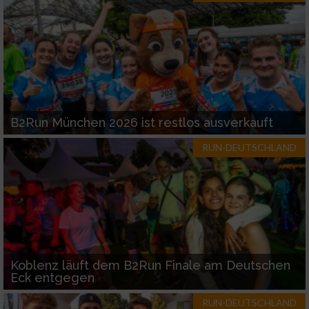
Werbung
B2Run München 2026 ist restlos ausverkauft
RUN-DEUTSCHLAND
Koblenz läuft dem B2Run Finale am Deutschen
Eck entgegen
RUN-DEUTSCHLAND