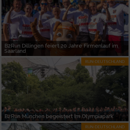
Verwendung reduzierter Daten zur Auswahl
von Inhalten
IAB-Besonderheiten:
Verwendung genauer Standortdaten
B2Run Dillingen feiert 20 Jahre Firmenlauf im
Saarland
Geräte anhand von aktiv angeforderten
RUN-DEUTSCHLAND
Informationen identifizieren
Nicht-IAB-Verarbeitungszwecke:
Notwendig
Performance
B2Run München begeistert im Olympiapark
Funktional
RUN-DEUTSCHLAND