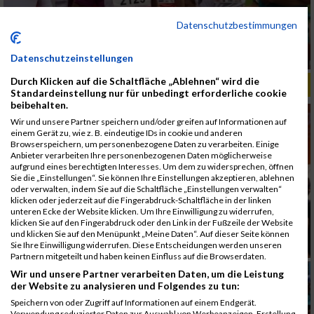
Datenschutzbestimmungen
Datenschutzeinstellungen
Durch Klicken auf die Schaltfläche „Ablehnen“ wird die
ALBUM B2RUN MÜNCHEN, B2RUN / 16.07.2019
Standardeinstellung nur für unbedingt erforderliche cookie
beibehalten.
Wir und unsere Partner speichern und/oder greifen auf Informationen auf
einem Gerät zu, wie z. B. eindeutige IDs in cookie und anderen
Browserspeichern, um personenbezogene Daten zu verarbeiten. Einige
Anbieter verarbeiten Ihre personenbezogenen Daten möglicherweise
aufgrund eines berechtigten Interesses. Um dem zu widersprechen, öffnen
Sie die „Einstellungen“. Sie können Ihre Einstellungen akzeptieren, ablehnen
oder verwalten, indem Sie auf die Schaltfläche „Einstellungen verwalten“
klicken oder jederzeit auf die Fingerabdruck-Schaltfläche in der linken
unteren Ecke der Website klicken. Um Ihre Einwilligung zu widerrufen,
klicken Sie auf den Fingerabdruck oder den Link in der Fußzeile der Website
und klicken Sie auf den Menüpunkt „Meine Daten“. Auf dieser Seite können
Sie Ihre Einwilligung widerrufen. Diese Entscheidungen werden unseren
Partnern mitgeteilt und haben keinen Einfluss auf die Browserdaten.
Wir und unsere Partner verarbeiten Daten, um die Leistung
der Website zu analysieren und Folgendes zu tun:
Speichern von oder Zugriff auf Informationen auf einem Endgerät.
Verwendung reduzierter Daten zur Auswahl von Werbeanzeigen. Erstellung