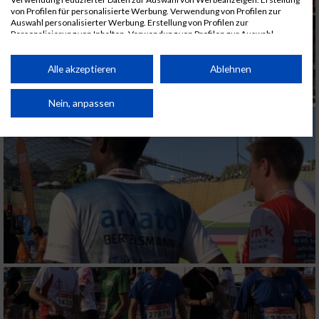
von Profilen für personalisierte Werbung. Verwendung von Profilen zur
Auswahl personalisierter Werbung. Erstellung von Profilen zur
Personalisierung von Inhalten. Verwendung von Profilen zur Auswahl
personalisierter Inhalte. Messung der Werbeleistung. Messung der
Performance von Inhalten. Analyse von Zielgruppen durch Statistiken oder
Kombinationen von Daten aus verschiedenen Quellen. Entwicklung und
Alle akzeptieren
Ablehnen
Verbesserung der Angebote. Verwendung reduzierter Daten zur Auswahl
von Inhalten.
Daten können außerhalb der Europäischen Union weitergegeben und in die
Nein, anpassen
USA gesendet werden.
Ihre Einwilligung und die cookie Richtlinie gelten ausschließlich für diese
Website/App.
Partnerliste anzeigen (1 IAB-Anbieter)
Wir nutzen Ihre Daten für folgende Zwecke:
IAB-Verarbeitungszwecke:
Speichern von oder Zugriff auf Informationen
auf einem Endgerät
Verwendung reduzierter Daten zur Auswahl
von Werbeanzeigen