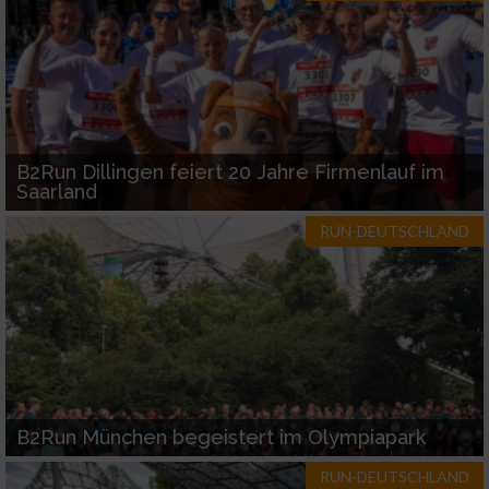
Verwendung reduzierter Daten zur Auswahl
von Inhalten
IAB-Besonderheiten:
Verwendung genauer Standortdaten
B2Run Dillingen feiert 20 Jahre Firmenlauf im
Saarland
Geräte anhand von aktiv angeforderten
RUN-DEUTSCHLAND
Informationen identifizieren
Nicht-IAB-Verarbeitungszwecke:
Notwendig
Performance
B2Run München begeistert im Olympiapark
Funktional
RUN-DEUTSCHLAND