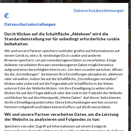
Datenschutzbestimmungen
Datenschutzeinstellungen
Durch Klicken auf die Schaltfläche „Ablehnen“ wird die
ALBUM B2RUN MÜNCHEN, B2RUN / 16.07.2019
Standardeinstellung nur für unbedingt erforderliche cookie
beibehalten.
Wir und unsere Partner speichern und/oder greifen auf Informationen auf
einem Gerät zu, wie z. B. eindeutige IDs in cookie und anderen
Browserspeichern, um personenbezogene Daten zu verarbeiten. Einige
Anbieter verarbeiten Ihre personenbezogenen Daten möglicherweise
aufgrund eines berechtigten Interesses. Um dem zu widersprechen, öffnen
Sie die „Einstellungen“. Sie können Ihre Einstellungen akzeptieren, ablehnen
oder verwalten, indem Sie auf die Schaltfläche „Einstellungen verwalten“
klicken oder jederzeit auf die Fingerabdruck-Schaltfläche in der linken
unteren Ecke der Website klicken. Um Ihre Einwilligung zu widerrufen,
klicken Sie auf den Fingerabdruck oder den Link in der Fußzeile der Website
und klicken Sie auf den Menüpunkt „Meine Daten“. Auf dieser Seite können
Sie Ihre Einwilligung widerrufen. Diese Entscheidungen werden unseren
Partnern mitgeteilt und haben keinen Einfluss auf die Browserdaten.
Wir und unsere Partner verarbeiten Daten, um die Leistung
der Website zu analysieren und Folgendes zu tun:
Speichern von oder Zugriff auf Informationen auf einem Endgerät.
Verwendung reduzierter Daten zur Auswahl von Werbeanzeigen. Erstellung