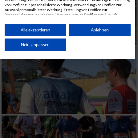
von Profilen für personalisierte Werbung. Verwendung von Profilen zur
Auswahl personalisierter Werbung. Erstellung von Profilen zur
Personalisierung von Inhalten. Verwendung von Profilen zur Auswahl
personalisierter Inhalte. Messung der Werbeleistung. Messung der
Performance von Inhalten. Analyse von Zielgruppen durch Statistiken oder
Kombinationen von Daten aus verschiedenen Quellen. Entwicklung und
Alle akzeptieren
Ablehnen
Verbesserung der Angebote. Verwendung reduzierter Daten zur Auswahl
von Inhalten.
Daten können außerhalb der Europäischen Union weitergegeben und in die
Nein, anpassen
USA gesendet werden.
Ihre Einwilligung und die cookie Richtlinie gelten ausschließlich für diese
Website/App.
Partnerliste anzeigen (1 IAB-Anbieter)
Wir nutzen Ihre Daten für folgende Zwecke:
IAB-Verarbeitungszwecke:
Speichern von oder Zugriff auf Informationen
auf einem Endgerät
Verwendung reduzierter Daten zur Auswahl
von Werbeanzeigen