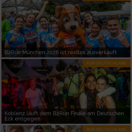
Werbung
B2Run München 2026 ist restlos ausverkauft
RUN-DEUTSCHLAND
Koblenz läuft dem B2Run Finale am Deutschen
Eck entgegen
RUN-DEUTSCHLAND