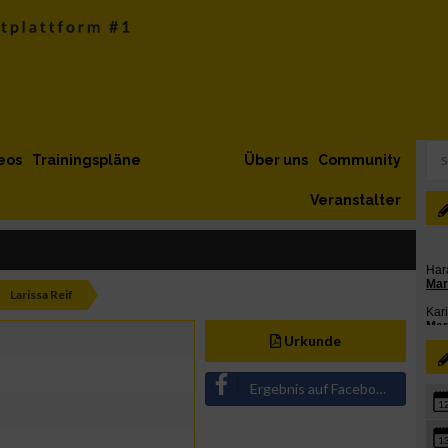
eos
Trainingspläne
Über uns
Community
Veranstalter
Larissa Reif
Urkunde
Ergebnis auf Facebook teilen
1
1