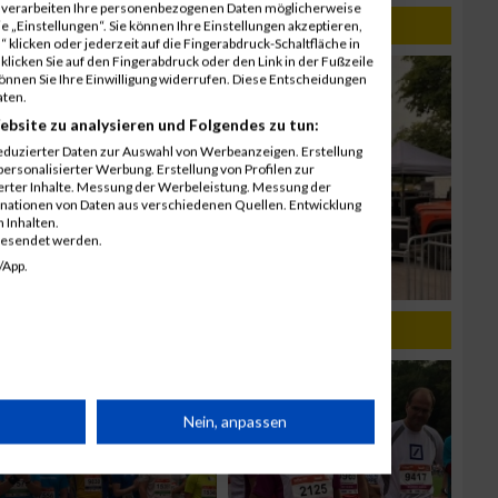
r verarbeiten Ihre personenbezogenen Daten möglicherweise
 „Einstellungen“. Sie können Ihre Einstellungen akzeptieren,
 klicken oder jederzeit auf die Fingerabdruck-Schaltfläche in
klicken Sie auf den Fingerabdruck oder den Link in der Fußzeile
können Sie Ihre Einwilligung widerrufen. Diese Entscheidungen
aten.
ebsite zu analysieren und Folgendes zu tun:
eduzierter Daten zur Auswahl von Werbeanzeigen. Erstellung
ersonalisierter Werbung. Erstellung von Profilen zur
ierter Inhalte. Messung der Werbeleistung. Messung der
inationen von Daten aus verschiedenen Quellen. Entwicklung
 Inhalten.
gesendet werden.
/App.
rät
Nein, anpassen
n