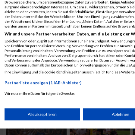
Browserspeichern, um personenbezogene Daten zu verarbeiten. Einige Anbiete
ALBUM B2RUN MÜNCHEN / 15.07.2026
aufgrund eines berechtigten Interesses. Um dem zu widersprechen, öffnen Sie die
ablehnen oder verwalten, indem Sie auf die Schaltfläche „Einstellungen verwalten“
der linken unteren Ecke der Website klicken. Um Ihre Einwilligung zu widerrufen, 
der Website und klicken Sie auf den Menüpunkt „Meine Daten“. Auf dieser Seite 
werden unseren Partnern mitgeteilt und haben keinen Einfluss auf die Browserd
Wir und unsere Partner verarbeiten Daten, um die Leistung der W
Speichern von oder Zugriff auf Informationen auf einem Endgerät. Verwendung r
von Profilen für personalisierte Werbung. Verwendung von Profilen zur Auswahl p
Personalisierung von Inhalten. Verwendung von Profilen zur Auswahl personalis
Performance von Inhalten. Analyse von Zielgruppen durch Statistiken oder Komb
und Verbesserung der Angebote. Verwendung reduzierter Daten zur Auswahl von
Daten können außerhalb der Europäischen Union weitergegeben und in die USA 
Ihre Einwilligung und die cookie Richtlinie gelten ausschließlich für diese Website
Partnerliste anzeigen (1 IAB-Anbieter)
ALBUM B2RUN KÖLN / 05.09.2019
Wir nutzen Ihre Daten für folgende Zwecke:
IAB-Verarbeitungszwecke:
Speichern von oder Zugriff auf Informationen auf einem Endge
Alle akzeptieren
Ablehnen
Verwendung reduzierter Daten zur Auswahl von Werbeanzeige