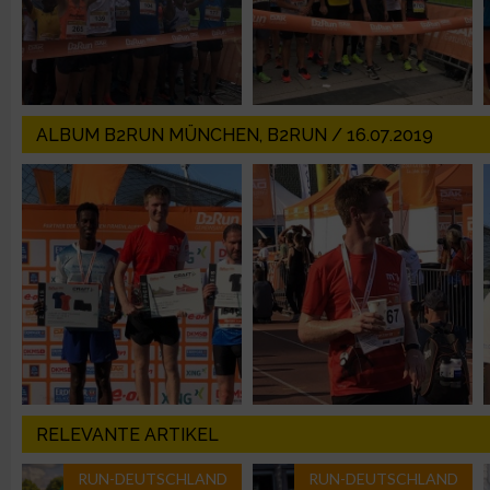
Erstellung von Profilen für personalisierte Werbung
Verwendung von Profilen zur Auswahl personalisierter Werbun
ALBUM B2RUN MÜNCHEN, B2RUN / 16.07.2019
Erstellung von Profilen zur Personalisierung von Inhalten
Verwendung von Profilen zur Auswahl personalisierter Inhalte
Messung der Werbeleistung
Messung der Performance von Inhalten
RELEVANTE ARTIKEL
Analyse von Zielgruppen durch Statistiken oder Kombinatione
verschiedenen Quellen
RUN-DEUTSCHLAND
RUN-DEUTSCHLAND