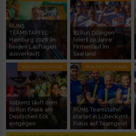
Entwicklung und Verbesserung der Angebote
RUN5
Verwendung reduzierter Daten zur Auswahl von Inhalten
TEAMSTAFFEL
B2Run Dillingen
Hamburg 2026 an
feiert 20 Jahre
IAB-Besonderheiten:
beiden Lauftagen
Firmenlauf im
ausverkauft
Saarland
Verwendung genauer Standortdaten
RUN-DEUTSCHLAND
RUN-DEUTSCHLAND
Geräte anhand von aktiv angeforderten Informationen identifi
Nicht-IAB-Verarbeitungszwecke:
Notwendig
Koblenz läuft dem
B2Run Finale am
RUN5 Teamstaffel
Deutschen Eck
startet in Lübeck mit
Performance
entgegen
Fokus auf Teamgeist