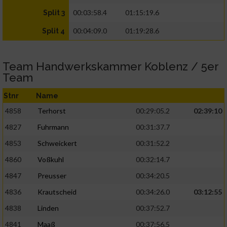
00:03:58.4
01:15:19.6
Split 3
00:04:09.0
01:19:28.6
Split 4
Team Handwerkskammer Koblenz / 5er
Team
Stnr
Name
4858
Terhorst
00:29:05.2
02:39:10
4827
Fuhrmann
00:31:37.7
4853
Schweickert
00:31:52.2
4860
Voßkuhl
00:32:14.7
4847
Preusser
00:34:20.5
4836
Krautscheid
00:34:26.0
03:12:55
4838
Linden
00:37:52.7
4841
Maaß
00:37:56.5