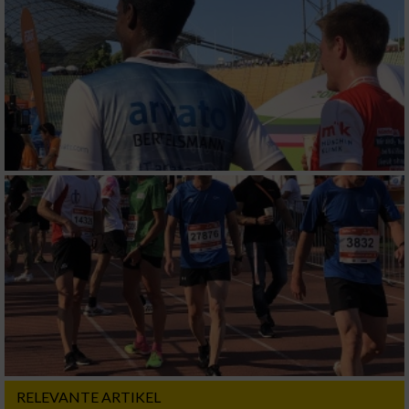
Erstellung von Profilen zur Personalisierung
von Inhalten
Verwendung von Profilen zur Auswahl
personalisierter Inhalte
Messung der Werbeleistung
Messung der Performance von Inhalten
Analyse von Zielgruppen durch Statistiken
oder Kombinationen von Daten aus
verschiedenen Quellen
Entwicklung und Verbesserung der Angebote
Verwendung reduzierter Daten zur Auswahl
von Inhalten
RELEVANTE ARTIKEL