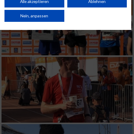
Kombinationen von Daten aus verschiedenen Quellen. Entwicklung und
Alle akzeptieren
Ablehnen
Verbesserung der Angebote. Verwendung reduzierter Daten zur Auswahl
von Inhalten.
Daten können außerhalb der Europäischen Union weitergegeben und in die
Nein, anpassen
USA gesendet werden.
Ihre Einwilligung und die cookie Richtlinie gelten ausschließlich für diese
Website/App.
Partnerliste anzeigen (1 IAB-Anbieter)
Wir nutzen Ihre Daten für folgende Zwecke:
IAB-Verarbeitungszwecke:
Speichern von oder Zugriff auf Informationen
auf einem Endgerät
Verwendung reduzierter Daten zur Auswahl
von Werbeanzeigen
Erstellung von Profilen für personalisierte
Werbung
Verwendung von Profilen zur Auswahl
personalisierter Werbung