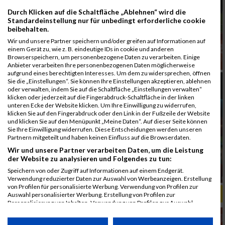
Durch Klicken auf die Schaltfläche „Ablehnen“ wird die
Standardeinstellung nur für unbedingt erforderliche cookie
beibehalten.
Wir und unsere Partner speichern und/oder greifen auf Informationen auf
einem Gerät zu, wie z. B. eindeutige IDs in cookie und anderen
Browserspeichern, um personenbezogene Daten zu verarbeiten. Einige
Anbieter verarbeiten Ihre personenbezogenen Daten möglicherweise
aufgrund eines berechtigten Interesses. Um dem zu widersprechen, öffnen
Sie die „Einstellungen“. Sie können Ihre Einstellungen akzeptieren, ablehnen
oder verwalten, indem Sie auf die Schaltfläche „Einstellungen verwalten“
klicken oder jederzeit auf die Fingerabdruck-Schaltfläche in der linken
unteren Ecke der Website klicken. Um Ihre Einwilligung zu widerrufen,
klicken Sie auf den Fingerabdruck oder den Link in der Fußzeile der Website
und klicken Sie auf den Menüpunkt „Meine Daten“. Auf dieser Seite können
Sie Ihre Einwilligung widerrufen. Diese Entscheidungen werden unseren
Partnern mitgeteilt und haben keinen Einfluss auf die Browserdaten.
Wir und unsere Partner verarbeiten Daten, um die Leistung
der Website zu analysieren und Folgendes zu tun:
Speichern von oder Zugriff auf Informationen auf einem Endgerät.
Verwendung reduzierter Daten zur Auswahl von Werbeanzeigen. Erstellung
von Profilen für personalisierte Werbung. Verwendung von Profilen zur
ALBUM B2RUN MÜNCHEN, B2RUN / 16.07.2019
Auswahl personalisierter Werbung. Erstellung von Profilen zur
Personalisierung von Inhalten. Verwendung von Profilen zur Auswahl
personalisierter Inhalte. Messung der Werbeleistung. Messung der
Performance von Inhalten. Analyse von Zielgruppen durch Statistiken oder