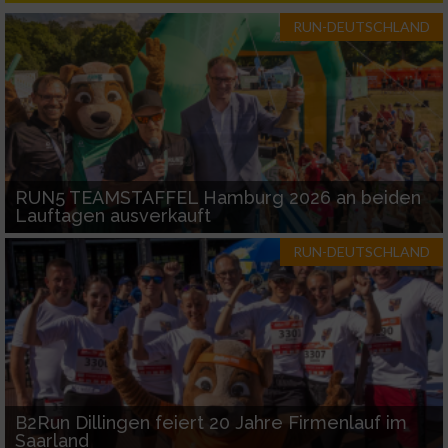
IAB-Besonderheiten:
RUN-DEUTSCHLAND
Verwendung genauer Standortdaten
Geräte anhand von aktiv angeforderten
Informationen identifizieren
Nicht-IAB-Verarbeitungszwecke:
RUN5 TEAMSTAFFEL Hamburg 2026 an beiden
Notwendig
Lauftagen ausverkauft
RUN-DEUTSCHLAND
Performance
Funktional
Werbung
B2Run Dillingen feiert 20 Jahre Firmenlauf im
Saarland