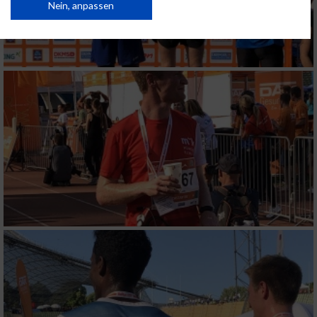
Daten können außerhalb der Europäischen Union weitergegeben und in die
Nein, anpassen
USA gesendet werden.
Ihre Einwilligung und die cookie Richtlinie gelten ausschließlich für diese
Website/App.
Partnerliste anzeigen (1 IAB-Anbieter)
Wir nutzen Ihre Daten für folgende Zwecke:
IAB-Verarbeitungszwecke:
Speichern von oder Zugriff auf Informationen
auf einem Endgerät
Verwendung reduzierter Daten zur Auswahl
von Werbeanzeigen
Erstellung von Profilen für personalisierte
Werbung
Verwendung von Profilen zur Auswahl
personalisierter Werbung
Erstellung von Profilen zur Personalisierung