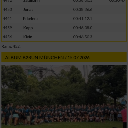
4472
Salzmann
00:38:00.1
03:30:47
4453
Jonas
00:38:36.6
4441
Erkelenz
00:41:12.1
4459
Kopp
00:46:08.0
4456
Klein
00:46:50.3
Rang:
452.
ALBUM B2RUN MÜNCHEN / 15.07.2026