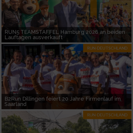
Verwendung genauer Standortdaten
Geräte anhand von aktiv angeforderten
Informationen identifizieren
RUN5 TEAMSTAFFEL Hamburg 2026 an beiden
Nicht-IAB-Verarbeitungszwecke:
Lauftagen ausverkauft
Notwendig
RUN-DEUTSCHLAND
Performance
Funktional
B2Run Dillingen feiert 20 Jahre Firmenlauf im
Werbung
Saarland
RUN-DEUTSCHLAND