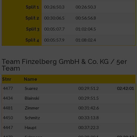
00:26:50.3
00:26:50.3
Split 1
00:30:06.5
00:56:56.8
Split 2
00:05:07.7
01:02:04.5
Split 3
00:05:57.9
01:08:02.4
Split 4
Team Finzelberg GmbH & Co. KG / 5er
Team
Stnr
Name
4477
Suarez
00:29:51.2
02:42:01
4434
Blainski
00:29:51.5
4481
Zimmer
00:31:42.6
4450
Schmitz
00:33:13.8
4447
Haupt
00:37:22.3