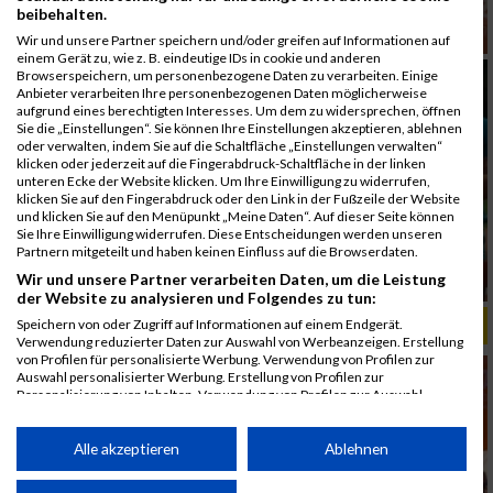
beibehalten.
Wir und unsere Partner speichern und/oder greifen auf Informationen auf
einem Gerät zu, wie z. B. eindeutige IDs in cookie und anderen
Browserspeichern, um personenbezogene Daten zu verarbeiten. Einige
Anbieter verarbeiten Ihre personenbezogenen Daten möglicherweise
aufgrund eines berechtigten Interesses. Um dem zu widersprechen, öffnen
Sie die „Einstellungen“. Sie können Ihre Einstellungen akzeptieren, ablehnen
oder verwalten, indem Sie auf die Schaltfläche „Einstellungen verwalten“
klicken oder jederzeit auf die Fingerabdruck-Schaltfläche in der linken
unteren Ecke der Website klicken. Um Ihre Einwilligung zu widerrufen,
klicken Sie auf den Fingerabdruck oder den Link in der Fußzeile der Website
und klicken Sie auf den Menüpunkt „Meine Daten“. Auf dieser Seite können
Sie Ihre Einwilligung widerrufen. Diese Entscheidungen werden unseren
Partnern mitgeteilt und haben keinen Einfluss auf die Browserdaten.
Wir und unsere Partner verarbeiten Daten, um die Leistung
der Website zu analysieren und Folgendes zu tun:
Speichern von oder Zugriff auf Informationen auf einem Endgerät.
ALBUM B2RUN MÜNCHEN, B2RUN / 16.07.2019
Verwendung reduzierter Daten zur Auswahl von Werbeanzeigen. Erstellung
von Profilen für personalisierte Werbung. Verwendung von Profilen zur
Auswahl personalisierter Werbung. Erstellung von Profilen zur
Personalisierung von Inhalten. Verwendung von Profilen zur Auswahl
personalisierter Inhalte. Messung der Werbeleistung. Messung der
Performance von Inhalten. Analyse von Zielgruppen durch Statistiken oder
Kombinationen von Daten aus verschiedenen Quellen. Entwicklung und
Alle akzeptieren
Ablehnen
Verbesserung der Angebote. Verwendung reduzierter Daten zur Auswahl
von Inhalten.