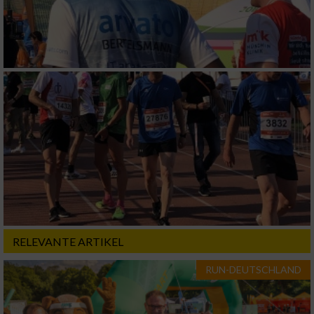
von Inhalten
Verwendung von Profilen zur Auswahl
personalisierter Inhalte
Messung der Werbeleistung
Messung der Performance von Inhalten
Analyse von Zielgruppen durch Statistiken
oder Kombinationen von Daten aus
verschiedenen Quellen
Entwicklung und Verbesserung der Angebote
RELEVANTE ARTIKEL
Verwendung reduzierter Daten zur Auswahl
von Inhalten
RUN-DEUTSCHLAND
IAB-Besonderheiten: