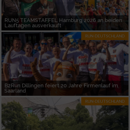
Funktional
RUN5 TEAMSTAFFEL Hamburg 2026 an beiden
Lauftagen ausverkauft
Werbung
RUN-DEUTSCHLAND
B2Run Dillingen feiert 20 Jahre Firmenlauf im
Saarland
RUN-DEUTSCHLAND