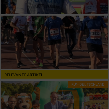
oder Kombinationen von Daten aus
verschiedenen Quellen
Entwicklung und Verbesserung der Angebote
Verwendung reduzierter Daten zur Auswahl
von Inhalten
IAB-Besonderheiten:
Verwendung genauer Standortdaten
Geräte anhand von aktiv angeforderten
Informationen identifizieren
RELEVANTE ARTIKEL
Nicht-IAB-Verarbeitungszwecke:
RUN-DEUTSCHLAND
Notwendig
Performance