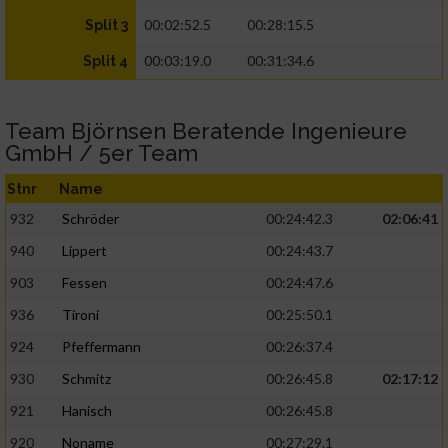
00:02:52.5
00:28:15.5
Split 3
00:03:19.0
00:31:34.6
Split 4
Team Björnsen Beratende Ingenieure
GmbH / 5er Team
Stnr
Name
932
Schröder
00:24:42.3
02:06:41
940
Lippert
00:24:43.7
903
Fessen
00:24:47.6
936
Tironi
00:25:50.1
924
Pfeffermann
00:26:37.4
930
Schmitz
00:26:45.8
02:17:12
921
Hanisch
00:26:45.8
920
Noname
00:27:29.1