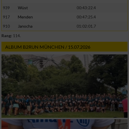
939
Wüst
00:43:22.4
917
Menden
00:47:25.4
910
Janocha
01:02:01.7
Rang:
114.
ALBUM B2RUN MÜNCHEN / 15.07.2026