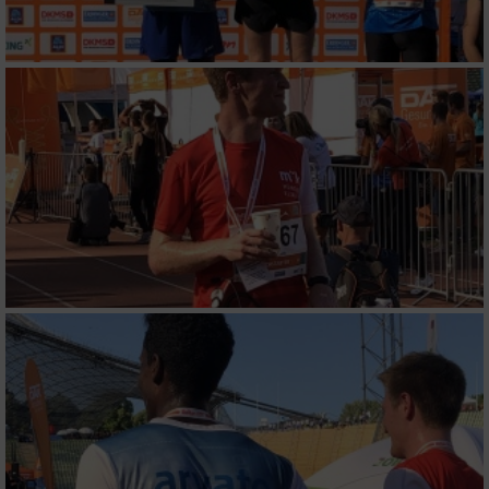
Verwendung reduzierter Daten zur Auswahl
von Werbeanzeigen
Erstellung von Profilen für personalisierte
Werbung
Verwendung von Profilen zur Auswahl
personalisierter Werbung
Erstellung von Profilen zur Personalisierung
von Inhalten
Verwendung von Profilen zur Auswahl
personalisierter Inhalte
Messung der Werbeleistung
Messung der Performance von Inhalten
Analyse von Zielgruppen durch Statistiken