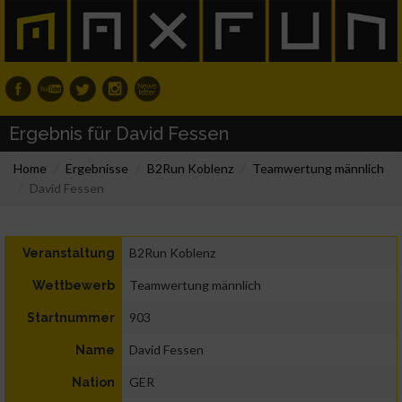
Ergebnis für David Fessen
Home
Ergebnisse
B2Run Koblenz
Teamwertung männlich
David Fessen
B2Run Koblenz
Veranstaltung
Teamwertung männlich
Wettbewerb
903
Startnummer
David Fessen
Name
GER
Nation