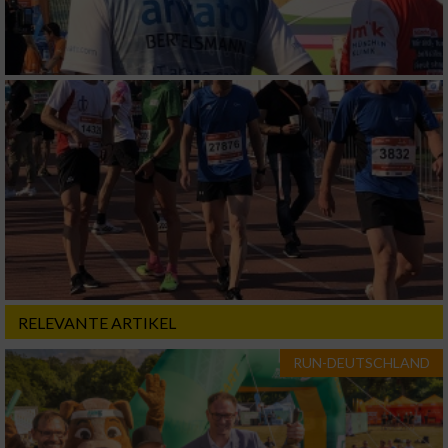
Verwendung von Profilen zur Auswahl
personalisierter Inhalte
Messung der Werbeleistung
Messung der Performance von Inhalten
Analyse von Zielgruppen durch Statistiken
oder Kombinationen von Daten aus
verschiedenen Quellen
Entwicklung und Verbesserung der Angebote
RELEVANTE ARTIKEL
Verwendung reduzierter Daten zur Auswahl
RUN-DEUTSCHLAND
von Inhalten
IAB-Besonderheiten:
Verwendung genauer Standortdaten