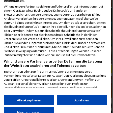
beibehalten.
Wir und unsere Partner speichern und/oder greifen auf Informationen auf
einem Gerät zu, wie z. B. eindeutige IDs in cookie und anderen
Browserspeichern, um personenbezogene Daten zu verarbeiten. Einige
Anbieter verarbeiten Ihre personenbezogenen Daten möglicherweise
aufgrund eines berechtigten Interesses. Um dem zu widersprechen, öffnen
Sie die „Einstellungen“. Sie können Ihre Einstellungen akzeptieren, ablehnen
oder verwalten, indem Sie auf die Schaltfläche „Einstellungen verwalten“
klicken oder jederzeit auf die Fingerabdruck-Schaltfläche in der linken
unteren Ecke der Website klicken. Um Ihre Einwilligung zu widerrufen,
klicken Sie auf den Fingerabdruck oder den Link in der Fußzeile der Website
und klicken Sie auf den Menüpunkt „Meine Daten“. Auf dieser Seite können
Sie Ihre Einwilligung widerrufen. Diese Entscheidungen werden unseren
Partnern mitgeteilt und haben keinen Einfluss auf die Browserdaten.
Wir und unsere Partner verarbeiten Daten, um die Leistung
der Website zu analysieren und Folgendes zu tun:
ALBUM B2RUN MÜNCHEN, B2RUN / 16.07.2019
Speichern von oder Zugriff auf Informationen auf einem Endgerät.
Verwendung reduzierter Daten zur Auswahl von Werbeanzeigen. Erstellung
von Profilen für personalisierte Werbung. Verwendung von Profilen zur
Auswahl personalisierter Werbung. Erstellung von Profilen zur
Personalisierung von Inhalten. Verwendung von Profilen zur Auswahl
personalisierter Inhalte. Messung der Werbeleistung. Messung der
Performance von Inhalten. Analyse von Zielgruppen durch Statistiken oder
Kombinationen von Daten aus verschiedenen Quellen. Entwicklung und
Alle akzeptieren
Ablehnen
Verbesserung der Angebote. Verwendung reduzierter Daten zur Auswahl
von Inhalten.
Daten können außerhalb der Europäischen Union weitergegeben und in die
Nein, anpassen