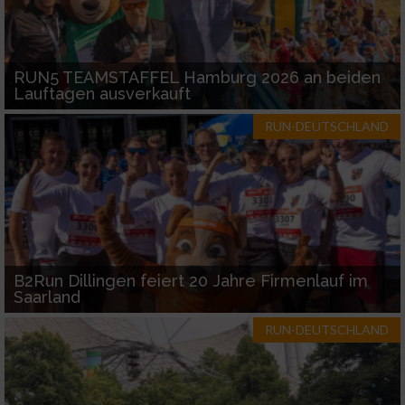
Geräte anhand von aktiv angeforderten
Informationen identifizieren
RUN5 TEAMSTAFFEL Hamburg 2026 an beiden
Nicht-IAB-Verarbeitungszwecke:
Lauftagen ausverkauft
RUN-DEUTSCHLAND
Notwendig
Performance
Funktional
B2Run Dillingen feiert 20 Jahre Firmenlauf im
Saarland
Werbung
RUN-DEUTSCHLAND