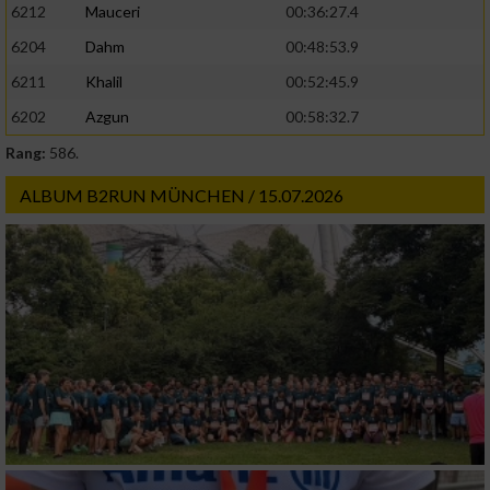
6212
Mauceri
00:36:27.4
6204
Dahm
00:48:53.9
6211
Khalil
00:52:45.9
6202
Azgun
00:58:32.7
Rang:
586.
ALBUM B2RUN MÜNCHEN / 15.07.2026