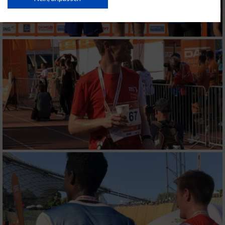
USA gesendet werden.
Ihre Einwilligung und die cookie Richtlinie gelten ausschließlich für diese
Website/App.
Partnerliste anzeigen (1 IAB-Anbieter)
Wir nutzen Ihre Daten für folgende Zwecke:
IAB-Verarbeitungszwecke:
Speichern von oder Zugriff auf Informationen
auf einem Endgerät
Verwendung reduzierter Daten zur Auswahl
von Werbeanzeigen
Erstellung von Profilen für personalisierte
Werbung
Verwendung von Profilen zur Auswahl
personalisierter Werbung
Erstellung von Profilen zur Personalisierung
von Inhalten