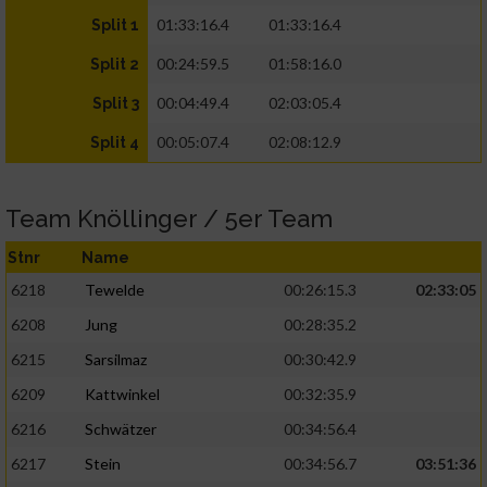
01:33:16.4
01:33:16.4
Split 1
00:24:59.5
01:58:16.0
Split 2
00:04:49.4
02:03:05.4
Split 3
00:05:07.4
02:08:12.9
Split 4
Team Knöllinger / 5er Team
Stnr
Name
6218
Tewelde
00:26:15.3
02:33:05
6208
Jung
00:28:35.2
6215
Sarsilmaz
00:30:42.9
6209
Kattwinkel
00:32:35.9
6216
Schwätzer
00:34:56.4
6217
Stein
00:34:56.7
03:51:36