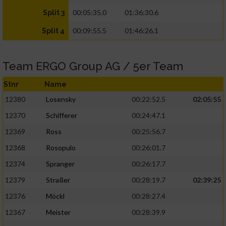
00:05:35.0
01:36:30.6
Split 3
00:09:55.5
01:46:26.1
Split 4
Team ERGO Group AG / 5er Team
Stnr
Name
12380
Losensky
00:22:52.5
02:05:55
12370
Schifferer
00:24:47.1
12369
Ross
00:25:56.7
12368
Rosopulo
00:26:01.7
12374
Spranger
00:26:17.7
12379
Straßer
00:28:19.7
02:39:25
12376
Möckl
00:28:27.4
12367
Meister
00:28:39.9