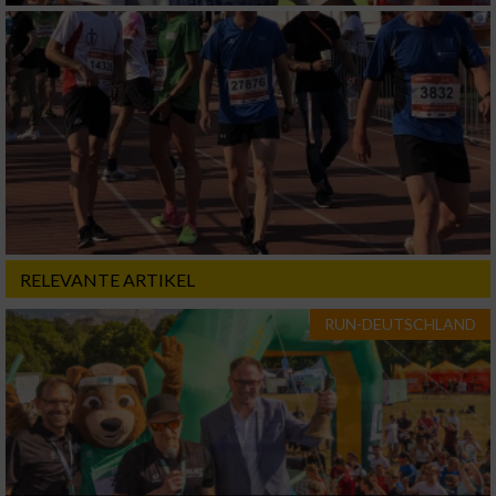
Verwendung von Profilen zur Auswahl
personalisierter Inhalte
Messung der Werbeleistung
Messung der Performance von Inhalten
Analyse von Zielgruppen durch Statistiken
oder Kombinationen von Daten aus
verschiedenen Quellen
RELEVANTE ARTIKEL
Entwicklung und Verbesserung der Angebote
RUN-DEUTSCHLAND
Verwendung reduzierter Daten zur Auswahl
von Inhalten
IAB-Besonderheiten:
Verwendung genauer Standortdaten