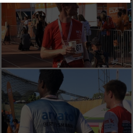
Website/App.
Partnerliste anzeigen (1 IAB-Anbieter)
Wir nutzen Ihre Daten für folgende Zwecke:
IAB-Verarbeitungszwecke:
Speichern von oder Zugriff auf Informationen
auf einem Endgerät
Verwendung reduzierter Daten zur Auswahl
von Werbeanzeigen
Erstellung von Profilen für personalisierte
Werbung
Verwendung von Profilen zur Auswahl
personalisierter Werbung
Erstellung von Profilen zur Personalisierung
von Inhalten