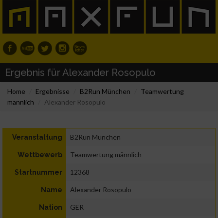
Ergebnis für Alexander Rosopulo
Home
Ergebnisse
B2Run München
Teamwertung
männlich
Alexander Rosopulo
B2Run München
Veranstaltung
Teamwertung männlich
Wettbewerb
12368
Startnummer
Alexander Rosopulo
Name
GER
Nation