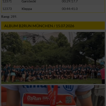
12371
Garstecki
00:29:17.7
12373
Kleppa
00:44:41.0
Rang:
289.
ALBUM B2RUN MÜNCHEN / 15.07.2026