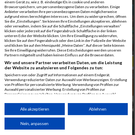
einem Gerät zu, wie z. B. eindeutige IDs in cookie und anderen
Browserspeichern, um personenbezogene Daten zu verarbeiten. Einige
Anbieter verarbeiten Ihre personenbezogenen Daten möglicherweise
aufgrund eines berechtigten Interesses. Um dem zu widersprechen, öffnen
Sie die „Einstellungen“. Sie können Ihre Einstellungen akzeptieren, ablehnen
oder verwalten, indem Sie auf die Schaltfläche „Einstellungen verwalten“
klicken oder jederzeit auf die Fingerabdruck-Schaltfläche in der linken
unteren Ecke der Website klicken. Um Ihre Einwilligung zu widerrufen,
klicken Sie auf den Fingerabdruck oder den Link in der Fußzeile der Website
und klicken Sie auf den Menüpunkt „Meine Daten“. Auf dieser Seite können
Sie Ihre Einwilligung widerrufen. Diese Entscheidungen werden unseren
Partnern mitgeteilt und haben keinen Einfluss auf die Browserdaten.
ALBUM B2RUN MÜNCHEN, B2RUN / 16.07.2019
Wir und unsere Partner verarbeiten Daten, um die Leistung
der Website zu analysieren und Folgendes zu tun:
Speichern von oder Zugriff auf Informationen auf einem Endgerät.
Verwendung reduzierter Daten zur Auswahl von Werbeanzeigen. Erstellung
von Profilen für personalisierte Werbung. Verwendung von Profilen zur
Auswahl personalisierter Werbung. Erstellung von Profilen zur
Personalisierung von Inhalten. Verwendung von Profilen zur Auswahl
personalisierter Inhalte. Messung der Werbeleistung. Messung der
Performance von Inhalten. Analyse von Zielgruppen durch Statistiken oder
Kombinationen von Daten aus verschiedenen Quellen. Entwicklung und
Alle akzeptieren
Ablehnen
Verbesserung der Angebote. Verwendung reduzierter Daten zur Auswahl
von Inhalten.
Daten können außerhalb der Europäischen Union weitergegeben und in die
Nein, anpassen
USA gesendet werden.
Ihre Einwilligung und die cookie Richtlinie gelten ausschließlich für diese