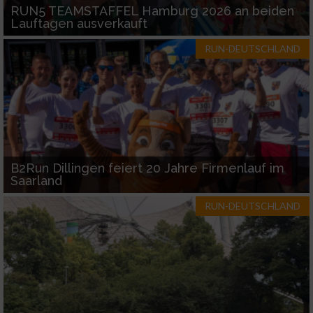
Geräte anhand von aktiv angeforderten
RUN5 TEAMSTAFFEL Hamburg 2026 an beiden
Informationen identifizieren
Lauftagen ausverkauft
Nicht-IAB-Verarbeitungszwecke:
RUN-DEUTSCHLAND
Notwendig
Performance
Funktional
B2Run Dillingen feiert 20 Jahre Firmenlauf im
Saarland
Werbung
RUN-DEUTSCHLAND