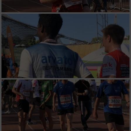
Messung der Performance von Inhalten
Analyse von Zielgruppen durch Statistiken
oder Kombinationen von Daten aus
verschiedenen Quellen
Entwicklung und Verbesserung der Angebote
Verwendung reduzierter Daten zur Auswahl
von Inhalten
IAB-Besonderheiten:
Verwendung genauer Standortdaten
Geräte anhand von aktiv angeforderten
Informationen identifizieren
Nicht-IAB-Verarbeitungszwecke: