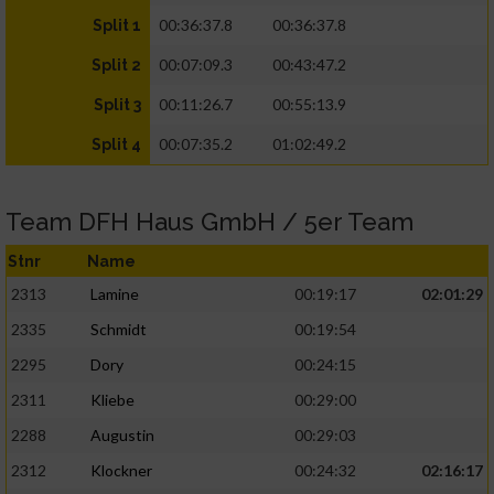
00:36:37.8
00:36:37.8
Split 1
00:07:09.3
00:43:47.2
Split 2
00:11:26.7
00:55:13.9
Split 3
00:07:35.2
01:02:49.2
Split 4
Team DFH Haus GmbH / 5er Team
Stnr
Name
2313
Lamine
00:19:17
02:01:29
2335
Schmidt
00:19:54
2295
Dory
00:24:15
2311
Kliebe
00:29:00
2288
Augustin
00:29:03
2312
Klockner
00:24:32
02:16:17