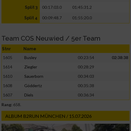
00:17:03.0
01:45:31.2
Split 3
00:09:48.7
01:55:20.0
Split 4
Team COS Neuwied / 5er Team
Stnr
Name
1605
Busley
00:23:54
02:38:38
1614
Ziegler
00:28:29
1610
Sauerborn
00:34:03
1608
Göddertz
00:35:38
1607
Diels
00:36:34
Rang:
658.
ALBUM B2RUN MÜNCHEN / 15.07.2026