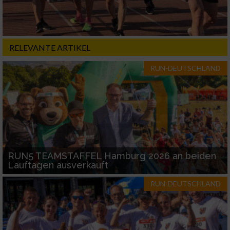
Messung der Performance von Inhalten
RELEVANTE ARTIKEL
Analyse von Zielgruppen durch Statistiken
oder Kombinationen von Daten aus
RUN-DEUTSCHLAND
verschiedenen Quellen
Entwicklung und Verbesserung der Angebote
Verwendung reduzierter Daten zur Auswahl
von Inhalten
IAB-Besonderheiten:
RUN5 TEAMSTAFFEL Hamburg 2026 an beiden
Lauftagen ausverkauft
Verwendung genauer Standortdaten
RUN-DEUTSCHLAND
Geräte anhand von aktiv angeforderten
Informationen identifizieren
Nicht-IAB-Verarbeitungszwecke: