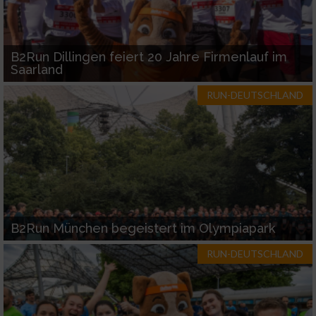
Notwendig
B2Run Dillingen feiert 20 Jahre Firmenlauf im
Performance
Saarland
RUN-DEUTSCHLAND
Funktional
Werbung
B2Run München begeistert im Olympiapark
RUN-DEUTSCHLAND