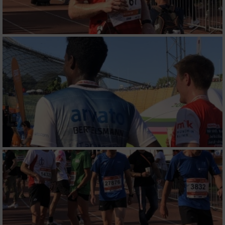
Wir nutzen Ihre Daten für folgende Zwecke:
IAB-Verarbeitungszwecke:
Speichern von oder Zugriff auf Informationen
auf einem Endgerät
Verwendung reduzierter Daten zur Auswahl
von Werbeanzeigen
Erstellung von Profilen für personalisierte
Werbung
Verwendung von Profilen zur Auswahl
personalisierter Werbung
Erstellung von Profilen zur Personalisierung
von Inhalten
Verwendung von Profilen zur Auswahl
personalisierter Inhalte
Messung der Werbeleistung