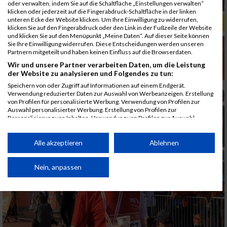
oder verwalten, indem Sie auf die Schaltfläche „Einstellungen verwalten“
klicken oder jederzeit auf die Fingerabdruck-Schaltfläche in der linken
unteren Ecke der Website klicken. Um Ihre Einwilligung zu widerrufen,
ALBUM B2RUN MÜNCHEN, B2RUN / 16.07.2019
klicken Sie auf den Fingerabdruck oder den Link in der Fußzeile der Website
und klicken Sie auf den Menüpunkt „Meine Daten“. Auf dieser Seite können
Sie Ihre Einwilligung widerrufen. Diese Entscheidungen werden unseren
Partnern mitgeteilt und haben keinen Einfluss auf die Browserdaten.
Wir und unsere Partner verarbeiten Daten, um die Leistung
der Website zu analysieren und Folgendes zu tun:
Speichern von oder Zugriff auf Informationen auf einem Endgerät.
Verwendung reduzierter Daten zur Auswahl von Werbeanzeigen. Erstellung
von Profilen für personalisierte Werbung. Verwendung von Profilen zur
Auswahl personalisierter Werbung. Erstellung von Profilen zur
Personalisierung von Inhalten. Verwendung von Profilen zur Auswahl
personalisierter Inhalte. Messung der Werbeleistung. Messung der
Performance von Inhalten. Analyse von Zielgruppen durch Statistiken oder
Kombinationen von Daten aus verschiedenen Quellen. Entwicklung und
Alle akzeptieren
Ablehnen
Verbesserung der Angebote. Verwendung reduzierter Daten zur Auswahl
von Inhalten.
Daten können außerhalb der Europäischen Union weitergegeben und in die
Nein, anpassen
USA gesendet werden.
Ihre Einwilligung und die cookie Richtlinie gelten ausschließlich für diese
Website/App.
Partnerliste anzeigen (1 IAB-Anbieter)