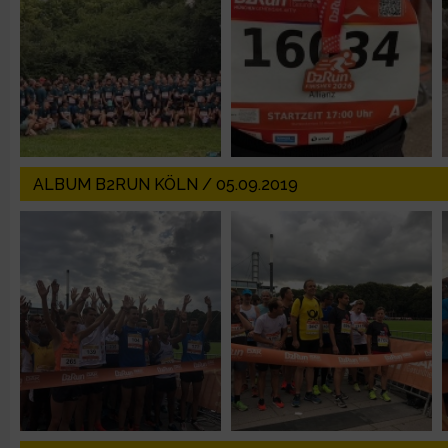
IAB-Besonderheiten:
Verwendung genauer Standortdaten
Geräte anhand von aktiv angeforderten Informationen identifi
Nicht-IAB-Verarbeitungszwecke:
ALBUM B2RUN KÖLN / 05.09.2019
Notwendig
Performance
Funktional
Werbung