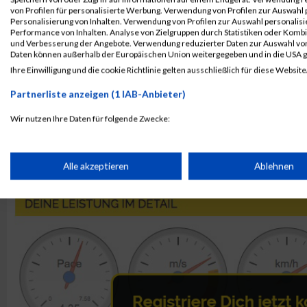
1279
Nina
Winterscheid
von Profilen für personalisierte Werbung. Verwendung von Profilen zur Auswahl p
Personalisierung von Inhalten. Verwendung von Profilen zur Auswahl personalis
1274
Tamino
Stein
Performance von Inhalten. Analyse von Zielgruppen durch Statistiken oder Komb
und Verbesserung der Angebote. Verwendung reduzierter Daten zur Auswahl von
1267
Ralf
Sonnenberg
Daten können außerhalb der Europäischen Union weitergegeben und in die USA 
Ihre Einwilligung und die cookie Richtlinie gelten ausschließlich für diese Website
Rang:
789.
Partnerliste anzeigen (1 IAB-Anbieter)
Kontaktformular / Fragen
zur Zeitmessung
Wir nutzen Ihre Daten für folgende Zwecke:
IAB-Verarbeitungszwecke:
Britta Schloßer
Speichern von oder Zugriff auf Informationen auf einem Endge
Alle akzeptieren
Ablehnen
Verwendung reduzierter Daten zur Auswahl von Werbeanzeige
Erstellung von Profilen für personalisierte Werbung
Verwendung von Profilen zur Auswahl personalisierter Werbun