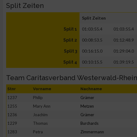
Split Zeiten
Split Zeiten
01:03:55.4
01:03:55.4
Split 1
00:08:53.5
01:12:48.9
Split 2
00:16:15.0
01:29:04.0
Split 3
00:10:15.5
01:39:19.5
Split 4
Team Caritasverband Westerwald-Rhein-
Stnr
Vorname
Nachname
1237
Philip
Grämer
1255
Mary Ann
Metzen
1236
Joachim
Grämer
1229
Thomas
Burchards
1283
Petra
Zimmermann