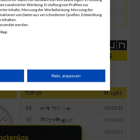
GER
00:43:24
ersonalisierter Werbung. Erstellung von Profilen zur
ierter Inhalte. Messung der Werbeleistung. Messung der
GER
00:43:40
inationen von Daten aus verschiedenen Quellen. Entwicklung
 Inhalten.
GER
00:43:47
gesendet werden.
/App.
rät
Nein, anpassen
n
g