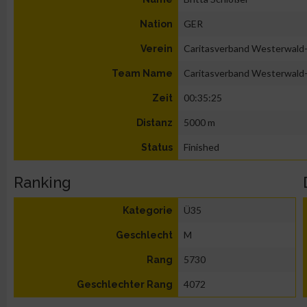
GER
Nation
Caritasverband Westerwald-
Verein
Caritasverband Westerwald-
Team Name
00:35:25
Zeit
5000 m
Distanz
Finished
Status
Ranking
Ü35
Kategorie
M
Geschlecht
5730
Rang
4072
Geschlechter Rang