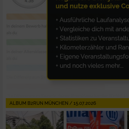
Erstellung von Profilen zur Personalisierung von Inhalten
Verwendung von Profilen zur Auswahl personalisierter Inhalte
Messung der Werbeleistung
Messung der Performance von Inhalten
Analyse von Zielgruppen durch Statistiken oder Kombinatione
verschiedenen Quellen
Entwicklung und Verbesserung der Angebote
ALBUM B2RUN MÜNCHEN / 15.07.2026
Verwendung reduzierter Daten zur Auswahl von Inhalten