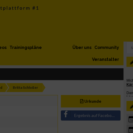
eos
Trainingspläne
Über uns
Community
Veranstalter
ed
Britta Schloßer
Urkunde
Ergebnis auf Facebook teilen
1
1