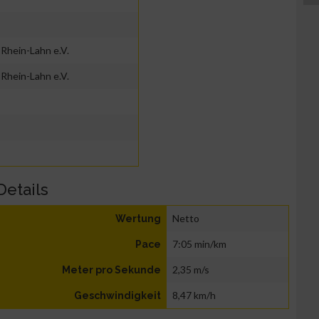
Rhein-Lahn e.V.
Rhein-Lahn e.V.
Details
Netto
Wertung
7:05 min/km
Pace
2,35 m/s
Meter pro Sekunde
8,47 km/h
Geschwindigkeit