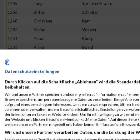
1269
Tanja
Sprünker-Eraerds
1266
Britta
Schloßer
1248
Christiane
Kern
1282
Stefan
Wölwer
1251
Anna
König
1233
Anika
Ewald
1235
Miriam
Gessert
1245
Timo
Jung
Datenschutzeinstellungen
1240
Frank
Hassinger
Durch Klicken auf die Schaltfläche „Ablehnen“ wird die Standardei
1277
Viola
Weimer
beibehalten.
1243
Larissa
Holzberg
Wir und unsere Partner speichern und/oder greifen auf Informationen auf einem G
Browserspeichern, um personenbezogene Daten zu verarbeiten. Einige Anbiete
1244
Stephanie
Holzenthal
aufgrund eines berechtigten Interesses. Um dem zu widersprechen, öffnen Sie die
1242
Linus
Heuser
ablehnen oder verwalten, indem Sie auf die Schaltfläche „Einstellungen verwalten“
der linken unteren Ecke der Website klicken. Um Ihre Einwilligung zu widerrufen, 
1272
Samuel
Stein
der Website und klicken Sie auf den Menüpunkt „Meine Daten“. Auf dieser Seite 
werden unseren Partnern mitgeteilt und haben keinen Einfluss auf die Browserd
1275
Sarah
Trono
Wir und unsere Partner verarbeiten Daten, um die Leistung der W
1263
Martina
Neust
Speichern von oder Zugriff auf Informationen auf einem Endgerät. Verwendung r