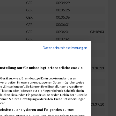
GER
00:34:29
GER
00:35:25
GER
00:35:36
GER
00:36:01
GER
00:36:01
03:18:03
GER
00:37:41
GER
00:37:42
Datenschutzbestimmungen
GER
00:43:16
GER
00:43:23
nstellung nur für unbedingt erforderliche cookie
GER
00:39:29
03:30:13
GER
00:41:20
erät zu, wie z. B. eindeutige IDs in cookie und anderen
r verarbeiten Ihre personenbezogenen Daten möglicherweise
GER
00:42:22
 „Einstellungen“. Sie können Ihre Einstellungen akzeptieren,
GER
00:43:25
 klicken oder jederzeit auf die Fingerabdruck-Schaltfläche in
klicken Sie auf den Fingerabdruck oder den Link in der Fußzeile
GER
00:43:37
können Sie Ihre Einwilligung widerrufen. Diese Entscheidungen
aten.
GER
00:42:58
03:37:10
ebsite zu analysieren und Folgendes zu tun:
GER
00:43:21
eduzierter Daten zur Auswahl von Werbeanzeigen. Erstellung