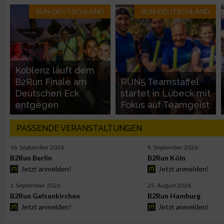
Notwendig
RUN-DEUTSCHLAND
RUN-DEUTSCHLAND
Performance
Funktional
Koblenz läuft dem
B2Run Finale am
RUN5 Teamstaffel
Deutschen Eck
startet in Lübeck mit
Werbung
entgegen
Fokus auf Teamgeist
PASSENDE VERANSTALTUNGEN
16. September 2026
9. September 2026
B2Run Berlin
B2Run Köln
Jetzt anmelden!
Jetzt anmelden!
1. September 2026
25. August 2026
B2Run Gelsenkirchen
B2Run Hamburg
Jetzt anmelden!
Jetzt anmelden!