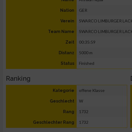
GER
Nation
SWARCO LIMBURGER LAC
Verein
SWARCO LIMBURGER LAC
Team Name
00:35:59
Zeit
5000 m
Distanz
Finished
Status
Ranking
offene Klasse
Kategorie
W
Geschlecht
1732
Rang
1732
Geschlechter Rang