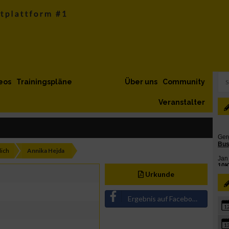
eos
Trainingspläne
Über uns
Community
Veranstalter
ich
Annika Hejda
Urkunde
Ergebnis auf Facebook teilen
1
1