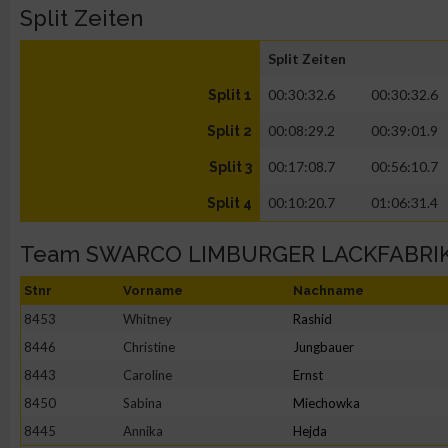
Split Zeiten
Split Zeiten
00:30:32.6
00:30:32.6
Split 1
00:08:29.2
00:39:01.9
Split 2
00:17:08.7
00:56:10.7
Split 3
00:10:20.7
01:06:31.4
Split 4
Team SWARCO LIMBURGER LACKFABRIK
Stnr
Vorname
Nachname
8453
Whitney
Rashid
8446
Christine
Jungbauer
8443
Caroline
Ernst
8450
Sabina
Miechowka
8445
Annika
Hejda