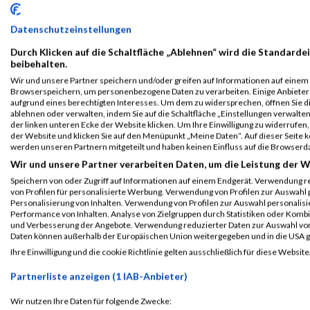
Datenschutzeinstellungen
Durch Klicken auf die Schaltfläche „Ablehnen“ wird die Standardei
beibehalten.
Wir und unsere Partner speichern und/oder greifen auf Informationen auf einem G
Browserspeichern, um personenbezogene Daten zu verarbeiten. Einige Anbiete
aufgrund eines berechtigten Interesses. Um dem zu widersprechen, öffnen Sie die
ablehnen oder verwalten, indem Sie auf die Schaltfläche „Einstellungen verwalten“
der linken unteren Ecke der Website klicken. Um Ihre Einwilligung zu widerrufen, 
der Website und klicken Sie auf den Menüpunkt „Meine Daten“. Auf dieser Seite 
werden unseren Partnern mitgeteilt und haben keinen Einfluss auf die Browserd
Wir und unsere Partner verarbeiten Daten, um die Leistung der W
Speichern von oder Zugriff auf Informationen auf einem Endgerät. Verwendung r
ALBUM B2RUN MÜNCHEN / 15.07.2026
von Profilen für personalisierte Werbung. Verwendung von Profilen zur Auswahl p
Personalisierung von Inhalten. Verwendung von Profilen zur Auswahl personalis
Performance von Inhalten. Analyse von Zielgruppen durch Statistiken oder Komb
und Verbesserung der Angebote. Verwendung reduzierter Daten zur Auswahl von
Daten können außerhalb der Europäischen Union weitergegeben und in die USA 
Ihre Einwilligung und die cookie Richtlinie gelten ausschließlich für diese Website
Partnerliste anzeigen (1 IAB-Anbieter)
Wir nutzen Ihre Daten für folgende Zwecke: