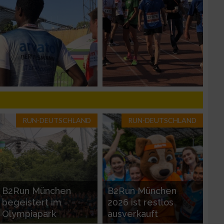
n von Daten aus
RUN-DEUTSCHLAND
RUN-DEUTSCHLAND
zieren
B2Run München
B2Run München
begeistert im
2026 ist restlos
Olympiapark
ausverkauft