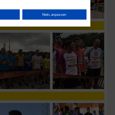
rät
Nein, anpassen
n
g