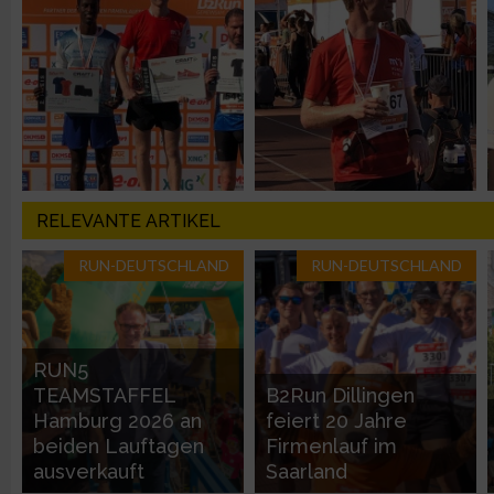
Messung der Performance von Inhalten
Analyse von Zielgruppen durch Statistiken oder Kombinatione
verschiedenen Quellen
Entwicklung und Verbesserung der Angebote
RELEVANTE ARTIKEL
Verwendung reduzierter Daten zur Auswahl von Inhalten
RUN-DEUTSCHLAND
RUN-DEUTSCHLAND
IAB-Besonderheiten:
Verwendung genauer Standortdaten
RUN5
TEAMSTAFFEL
B2Run Dillingen
Geräte anhand von aktiv angeforderten Informationen identifi
Hamburg 2026 an
feiert 20 Jahre
beiden Lauftagen
Firmenlauf im
Nicht-IAB-Verarbeitungszwecke:
ausverkauft
Saarland