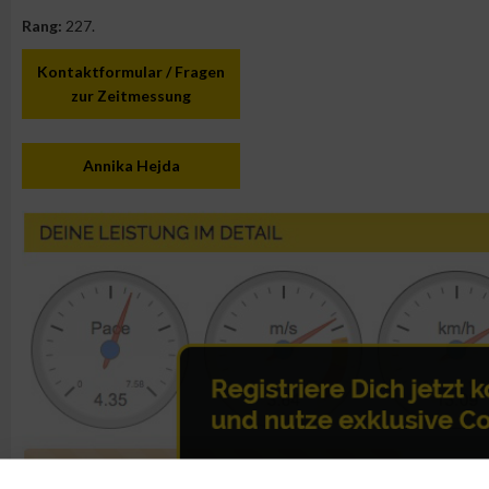
Rang:
227.
Kontaktformular / Fragen
zur Zeitmessung
Annika Hejda