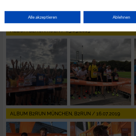
IAB-Verarbeitungszwecke:
Speichern von oder Zugriff auf Informationen auf einem Endge
Alle akzeptieren
Ablehnen
ALBUM B2RUN KÖLN / 05.09.2019
Verwendung reduzierter Daten zur Auswahl von Werbeanzeige
Erstellung von Profilen für personalisierte Werbung
Verwendung von Profilen zur Auswahl personalisierter Werbun
Erstellung von Profilen zur Personalisierung von Inhalten
Verwendung von Profilen zur Auswahl personalisierter Inhalte
ALBUM B2RUN MÜNCHEN, B2RUN / 16.07.2019
Messung der Werbeleistung