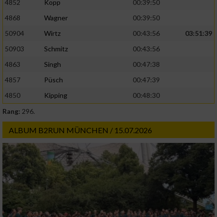
4852
Kopp
00:39:50
4868
Wagner
00:39:50
50904
Wirtz
00:43:56
03:51:39
50903
Schmitz
00:43:56
4863
Singh
00:47:38
4857
Püsch
00:47:39
4850
Kipping
00:48:30
Rang:
296.
ALBUM B2RUN MÜNCHEN / 15.07.2026