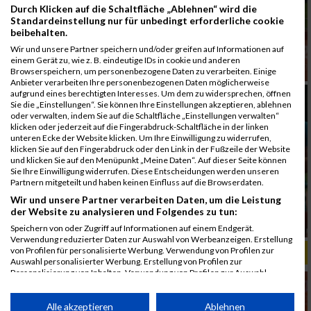
Durch Klicken auf die Schaltfläche „Ablehnen“ wird die
Standardeinstellung nur für unbedingt erforderliche cookie
beibehalten.
Wir und unsere Partner speichern und/oder greifen auf Informationen auf
einem Gerät zu, wie z. B. eindeutige IDs in cookie und anderen
Browserspeichern, um personenbezogene Daten zu verarbeiten. Einige
Anbieter verarbeiten Ihre personenbezogenen Daten möglicherweise
aufgrund eines berechtigten Interesses. Um dem zu widersprechen, öffnen
Sie die „Einstellungen“. Sie können Ihre Einstellungen akzeptieren, ablehnen
oder verwalten, indem Sie auf die Schaltfläche „Einstellungen verwalten“
klicken oder jederzeit auf die Fingerabdruck-Schaltfläche in der linken
unteren Ecke der Website klicken. Um Ihre Einwilligung zu widerrufen,
klicken Sie auf den Fingerabdruck oder den Link in der Fußzeile der Website
und klicken Sie auf den Menüpunkt „Meine Daten“. Auf dieser Seite können
Sie Ihre Einwilligung widerrufen. Diese Entscheidungen werden unseren
Partnern mitgeteilt und haben keinen Einfluss auf die Browserdaten.
Wir und unsere Partner verarbeiten Daten, um die Leistung
der Website zu analysieren und Folgendes zu tun:
Speichern von oder Zugriff auf Informationen auf einem Endgerät.
Verwendung reduzierter Daten zur Auswahl von Werbeanzeigen. Erstellung
von Profilen für personalisierte Werbung. Verwendung von Profilen zur
ALBUM B2RUN MÜNCHEN, B2RUN / 16.07.2019
Auswahl personalisierter Werbung. Erstellung von Profilen zur
Personalisierung von Inhalten. Verwendung von Profilen zur Auswahl
personalisierter Inhalte. Messung der Werbeleistung. Messung der
Performance von Inhalten. Analyse von Zielgruppen durch Statistiken oder
Kombinationen von Daten aus verschiedenen Quellen. Entwicklung und
Alle akzeptieren
Ablehnen