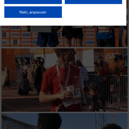
Verbesserung der Angebote. Verwendung reduzierter Daten zur Auswahl
von Inhalten.
Daten können außerhalb der Europäischen Union weitergegeben und in die
Nein, anpassen
USA gesendet werden.
Ihre Einwilligung und die cookie Richtlinie gelten ausschließlich für diese
Website/App.
Partnerliste anzeigen (1 IAB-Anbieter)
Wir nutzen Ihre Daten für folgende Zwecke:
IAB-Verarbeitungszwecke:
Speichern von oder Zugriff auf Informationen
auf einem Endgerät
Verwendung reduzierter Daten zur Auswahl
von Werbeanzeigen
Erstellung von Profilen für personalisierte
Werbung
Verwendung von Profilen zur Auswahl
personalisierter Werbung