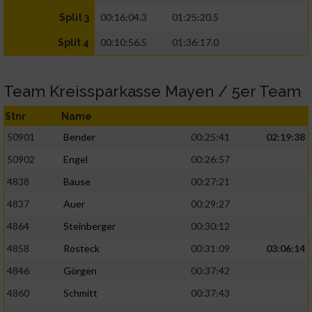
00:16:04.3
01:25:20.5
Split 3
00:10:56.5
01:36:17.0
Split 4
Team Kreissparkasse Mayen / 5er Team
Stnr
Name
50901
Bender
00:25:41
02:19:38
50902
Engel
00:26:57
4838
Bause
00:27:21
4837
Auer
00:29:27
4864
Steinberger
00:30:12
4858
Rosteck
00:31:09
03:06:14
4846
Görgen
00:37:42
4860
Schmitt
00:37:43