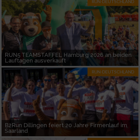
RUN-DEUTSCHLAND
Verwendung genauer Standortdaten
Geräte anhand von aktiv angeforderten
Informationen identifizieren
Nicht-IAB-Verarbeitungszwecke:
RUN5 TEAMSTAFFEL Hamburg 2026 an beiden
Notwendig
Lauftagen ausverkauft
RUN-DEUTSCHLAND
Performance
Funktional
Werbung
B2Run Dillingen feiert 20 Jahre Firmenlauf im
Saarland