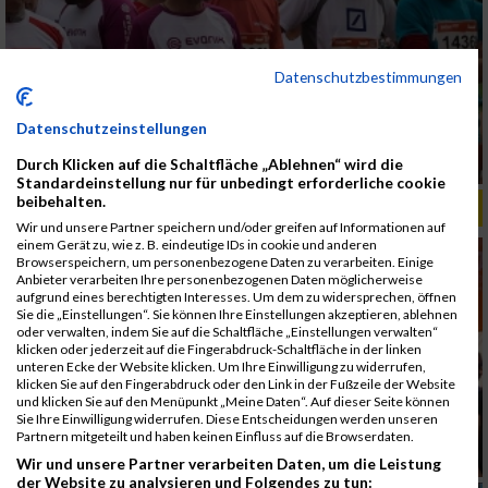
Datenschutzbestimmungen
Datenschutzeinstellungen
Durch Klicken auf die Schaltfläche „Ablehnen“ wird die
Standardeinstellung nur für unbedingt erforderliche cookie
beibehalten.
ALBUM B2RUN MÜNCHEN, B2RUN / 16.07.2019
Wir und unsere Partner speichern und/oder greifen auf Informationen auf
einem Gerät zu, wie z. B. eindeutige IDs in cookie und anderen
Browserspeichern, um personenbezogene Daten zu verarbeiten. Einige
Anbieter verarbeiten Ihre personenbezogenen Daten möglicherweise
aufgrund eines berechtigten Interesses. Um dem zu widersprechen, öffnen
Sie die „Einstellungen“. Sie können Ihre Einstellungen akzeptieren, ablehnen
oder verwalten, indem Sie auf die Schaltfläche „Einstellungen verwalten“
klicken oder jederzeit auf die Fingerabdruck-Schaltfläche in der linken
unteren Ecke der Website klicken. Um Ihre Einwilligung zu widerrufen,
klicken Sie auf den Fingerabdruck oder den Link in der Fußzeile der Website
und klicken Sie auf den Menüpunkt „Meine Daten“. Auf dieser Seite können
Sie Ihre Einwilligung widerrufen. Diese Entscheidungen werden unseren
Partnern mitgeteilt und haben keinen Einfluss auf die Browserdaten.
Wir und unsere Partner verarbeiten Daten, um die Leistung
der Website zu analysieren und Folgendes zu tun: