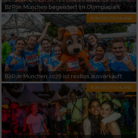
Funktional
B2Run München begeistert im Olympiapark
RUN-DEUTSCHLAND
Werbung
B2Run München 2026 ist restlos ausverkauft
RUN-DEUTSCHLAND