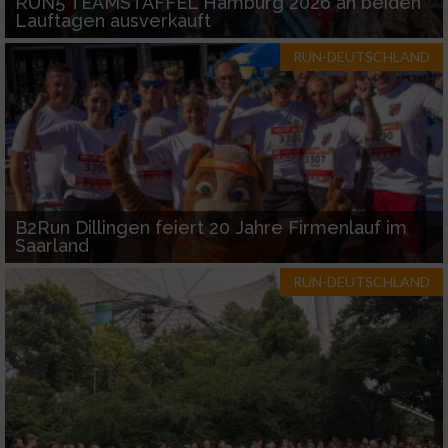
RUN5 TEAMSTAFFEL Hamburg 2026 an beiden
Lauftagen ausverkauft
Entwicklung und Verbesserung der Angebote
RUN-DEUTSCHLAND
Verwendung reduzierter Daten zur Auswahl
von Inhalten
IAB-Besonderheiten:
Verwendung genauer Standortdaten
B2Run Dillingen feiert 20 Jahre Firmenlauf im
Geräte anhand von aktiv angeforderten
Saarland
Informationen identifizieren
RUN-DEUTSCHLAND
Nicht-IAB-Verarbeitungszwecke:
Notwendig
Performance