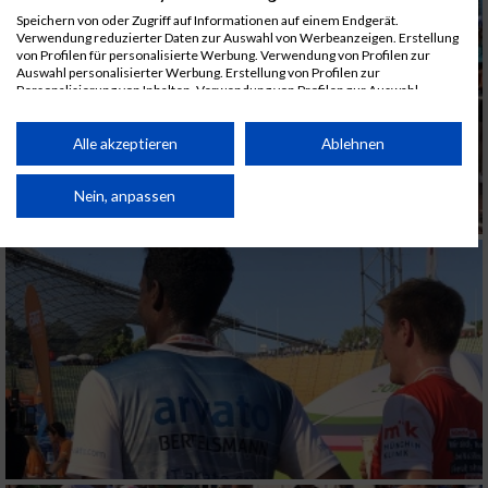
Speichern von oder Zugriff auf Informationen auf einem Endgerät.
Verwendung reduzierter Daten zur Auswahl von Werbeanzeigen. Erstellung
von Profilen für personalisierte Werbung. Verwendung von Profilen zur
Auswahl personalisierter Werbung. Erstellung von Profilen zur
Personalisierung von Inhalten. Verwendung von Profilen zur Auswahl
personalisierter Inhalte. Messung der Werbeleistung. Messung der
Performance von Inhalten. Analyse von Zielgruppen durch Statistiken oder
Kombinationen von Daten aus verschiedenen Quellen. Entwicklung und
Alle akzeptieren
Ablehnen
Verbesserung der Angebote. Verwendung reduzierter Daten zur Auswahl
von Inhalten.
Daten können außerhalb der Europäischen Union weitergegeben und in die
Nein, anpassen
USA gesendet werden.
Ihre Einwilligung und die cookie Richtlinie gelten ausschließlich für diese
Website/App.
Partnerliste anzeigen (1 IAB-Anbieter)
Wir nutzen Ihre Daten für folgende Zwecke:
IAB-Verarbeitungszwecke:
Speichern von oder Zugriff auf Informationen
auf einem Endgerät
Verwendung reduzierter Daten zur Auswahl
von Werbeanzeigen