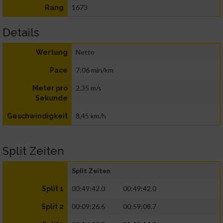
1673
Rang
Details
Netto
Wertung
7:06 min/km
Pace
2,35 m/s
Meter pro
Sekunde
8,45 km/h
Geschwindigkeit
Split Zeiten
Split Zeiten
00:49:42.0
00:49:42.0
Split 1
00:09:26.6
00:59:08.7
Split 2