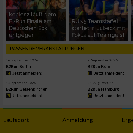
Performance
Koblenz läuft dem
B2Run Finale am
RUN5 Teamstaffel
Funktional
Deutschen Eck
startet in Lübeck mit
entgegen
Fokus auf Teamgeist
Werbung
PASSENDE VERANSTALTUNGEN
16. September 2026
9. September 2026
B2Run Berlin
B2Run Köln
Jetzt anmelden!
Jetzt anmelden!
1. September 2026
25. August 2026
B2Run Gelsenkirchen
B2Run Hamburg
Jetzt anmelden!
Jetzt anmelden!
Laufsport
Anmeldung
Erg