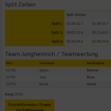
Split Zeiten
Split Zeiten
01:04:32.7
01:04:32.7
Split 1
00:07:12.6
01:11:45.3
Split 2
00:26:44.2
01:38:29.6
Split 3
Team Jungheinrich / Teamwertung
Stnr
Vorname
Nachname
12785
Ingrun
Bencker
12787
Jana
Bissa
12795
Nicole
Herud
Rang:
2153.
Kontaktformular / Fragen
zur Zeitmessung