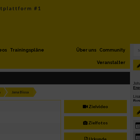
eos
Trainingspläne
Über uns
Community
Veranstalter
h
Jana Bissa
Zielvideo
Zielfotos
1
1
Urkunde