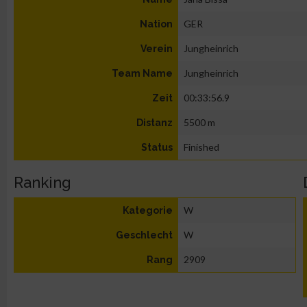
GER
Nation
Jungheinrich
Verein
Jungheinrich
Team Name
00:33:56.9
Zeit
5500 m
Distanz
Finished
Status
Ranking
W
Kategorie
W
Geschlecht
2909
Rang