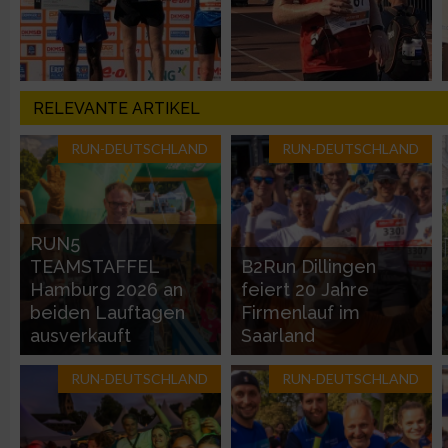
Analyse von Zielgruppen durch Statistiken oder Kombinatione
verschiedenen Quellen
RELEVANTE ARTIKEL
Entwicklung und Verbesserung der Angebote
RUN-DEUTSCHLAND
RUN-DEUTSCHLAND
Verwendung reduzierter Daten zur Auswahl von Inhalten
IAB-Besonderheiten:
RUN5
Verwendung genauer Standortdaten
TEAMSTAFFEL
B2Run Dillingen
Hamburg 2026 an
feiert 20 Jahre
beiden Lauftagen
Firmenlauf im
Geräte anhand von aktiv angeforderten Informationen identifi
ausverkauft
Saarland
Nicht-IAB-Verarbeitungszwecke:
RUN-DEUTSCHLAND
RUN-DEUTSCHLAND
Notwendig