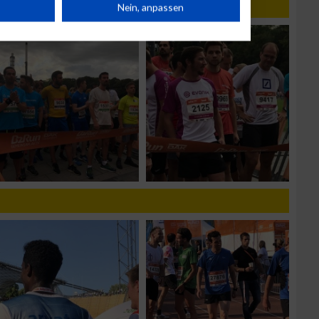
rät
Nein, anpassen
n
g