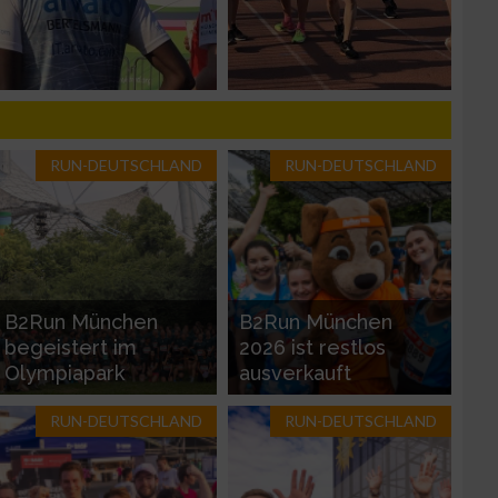
n von Daten aus
RUN-DEUTSCHLAND
RUN-DEUTSCHLAND
B2Run München
B2Run München
begeistert im
2026 ist restlos
zieren
Olympiapark
ausverkauft
RUN-DEUTSCHLAND
RUN-DEUTSCHLAND