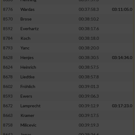
8776
Wardas
00:37:58.3
03:11:05.0
8570
Brose
00:38:10.2
8592
Everhartz
00:38:17.6
8784
Koch
00:38:18.0
8793
Yanc
00:38:20.0
8628
Henjes
00:38:30.5
03:14:34.0
8624
Heinrich
00:38:57.5
8678
Liedtke
00:38:57.8
8602
Fröhlich
00:39:01.3
8593
Ewers
00:39:06.3
8672
Lamprecht
00:39:12.9
03:17:23.0
8663
Kramer
00:39:17.5
8758
Milicevic
00:39:19.3
8642
Jonas
00:39:36.6