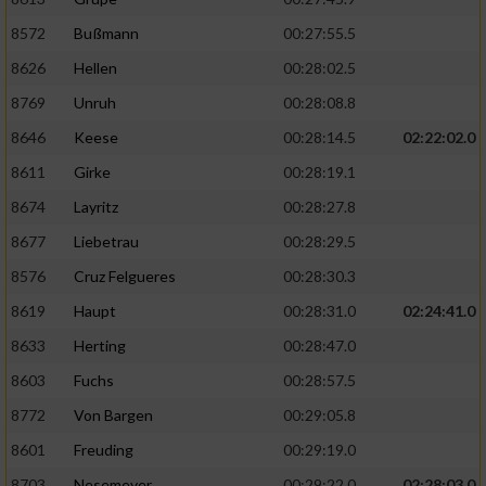
8572
Bußmann
00:27:55.5
8626
Hellen
00:28:02.5
8769
Unruh
00:28:08.8
8646
Keese
00:28:14.5
02:22:02.0
8611
Girke
00:28:19.1
8674
Layritz
00:28:27.8
8677
Liebetrau
00:28:29.5
8576
Cruz Felgueres
00:28:30.3
8619
Haupt
00:28:31.0
02:24:41.0
8633
Herting
00:28:47.0
8603
Fuchs
00:28:57.5
8772
Von Bargen
00:29:05.8
8601
Freuding
00:29:19.0
8703
Nesemeyer
00:29:22.0
02:28:03.0