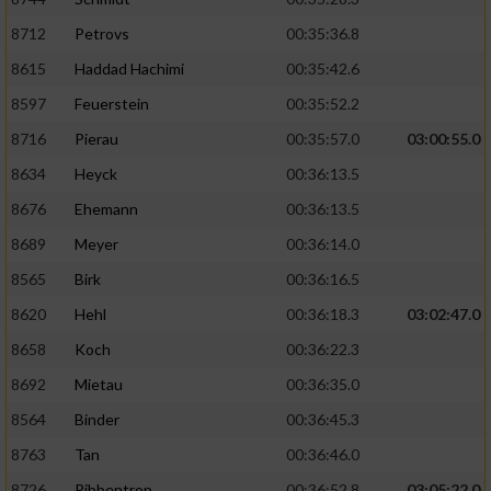
8712
Petrovs
00:35:36.8
8615
Haddad Hachimi
00:35:42.6
8597
Feuerstein
00:35:52.2
8716
Pierau
00:35:57.0
03:00:55.0
8634
Heyck
00:36:13.5
8676
Ehemann
00:36:13.5
8689
Meyer
00:36:14.0
8565
Birk
00:36:16.5
8620
Hehl
00:36:18.3
03:02:47.0
8658
Koch
00:36:22.3
8692
Mietau
00:36:35.0
8564
Binder
00:36:45.3
8763
Tan
00:36:46.0
8726
Ribbentrop
00:36:52.8
03:05:22.0