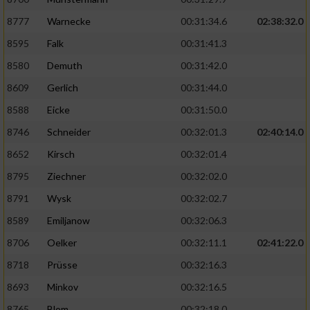
8777
Warnecke
00:31:34.6
02:38:32.0
8595
Falk
00:31:41.3
8580
Demuth
00:31:42.0
8609
Gerlich
00:31:44.0
8588
Eicke
00:31:50.0
8746
Schneider
00:32:01.3
02:40:14.0
8652
Kirsch
00:32:01.4
8795
Ziechner
00:32:02.0
8791
Wysk
00:32:02.7
8589
Emiljanow
00:32:06.3
8706
Oelker
00:32:11.1
02:41:22.0
8718
Prüsse
00:32:16.3
8693
Minkov
00:32:16.5
8765
Blom
00:32:18.0