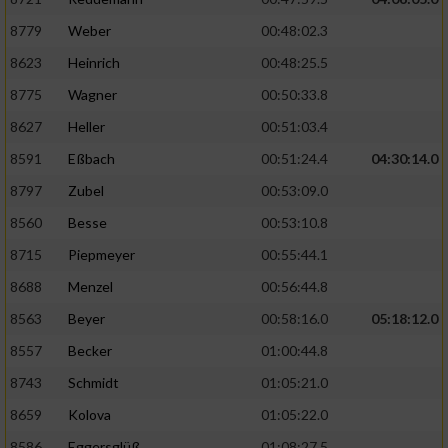
Erstellung von Profilen für personalisierte
8779
Weber
00:48:02.3
Werbung
8623
Heinrich
00:48:25.5
Verwendung von Profilen zur Auswahl
8775
Wagner
00:50:33.8
personalisierter Werbung
8627
Heller
00:51:03.4
Erstellung von Profilen zur Personalisierung
8591
Eßbach
00:51:24.4
04:30:14.0
von Inhalten
8797
Zubel
00:53:09.0
Verwendung von Profilen zur Auswahl
8560
Besse
00:53:10.8
personalisierter Inhalte
8715
Piepmeyer
00:55:44.1
Messung der Werbeleistung
8688
Menzel
00:56:44.8
8563
Beyer
00:58:16.0
05:18:12.0
Messung der Performance von Inhalten
8557
Becker
01:00:44.8
8743
Schmidt
01:05:21.0
Analyse von Zielgruppen durch Statistiken
oder Kombinationen von Daten aus
8659
Kolova
01:05:22.0
verschiedenen Quellen
8586
Eggersglüß
01:08:27.5