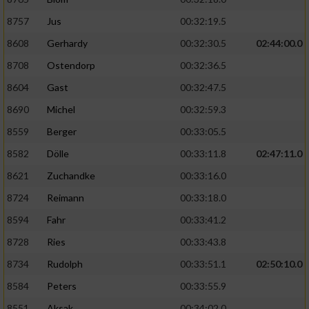
8757
Jus
00:32:19.5
8608
Gerhardy
00:32:30.5
02:44:00.0
8708
Ostendorp
00:32:36.5
8604
Gast
00:32:47.5
8690
Michel
00:32:59.3
8559
Berger
00:33:05.5
8582
Dölle
00:33:11.8
02:47:11.0
8621
Zuchandke
00:33:16.0
8724
Reimann
00:33:18.0
8594
Fahr
00:33:41.2
8728
Ries
00:33:43.8
8734
Rudolph
00:33:51.1
02:50:10.0
8584
Peters
00:33:55.9
8551
Aksak
00:34:02.0