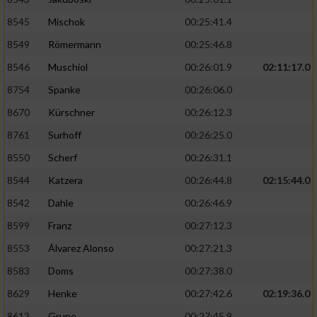
8545
Mischok
00:25:41.4
8549
Römermann
00:25:46.8
8546
Muschiol
00:26:01.9
02:11:17.0
8754
Spanke
00:26:06.0
8670
Kürschner
00:26:12.3
8761
Surhoff
00:26:25.0
8550
Scherf
00:26:31.1
8544
Katzera
00:26:44.8
02:15:44.0
8542
Dahle
00:26:46.9
8599
Franz
00:27:12.3
8553
Álvarez Alonso
00:27:21.3
8583
Doms
00:27:38.0
8629
Henke
00:27:42.6
02:19:36.0
8613
Grupe
00:27:45.9