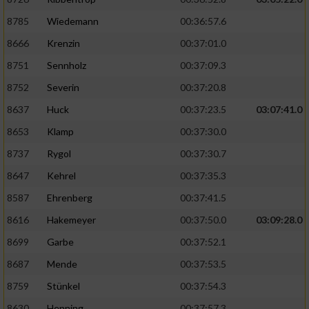
8785
Wiedemann
00:36:57.6
8666
Krenzin
00:37:01.0
8751
Sennholz
00:37:09.3
8752
Severin
00:37:20.8
8637
Huck
00:37:23.5
03:07:41.0
8653
Klamp
00:37:30.0
8737
Rygol
00:37:30.7
8647
Kehrel
00:37:35.3
8587
Ehrenberg
00:37:41.5
8616
Hakemeyer
00:37:50.0
03:09:28.0
8699
Garbe
00:37:52.1
8687
Mende
00:37:53.5
8759
Stünkel
00:37:54.3
8630
Henning
00:37:57.3