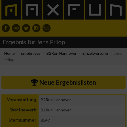
Ergebnis für Jens Prilop
Home
Ergebnisse
B2Run Hannover
Einzelwertung
Jens
Prilop
Neue Ergebnislisten
B2Run Hannover
Veranstaltung
B2Run Hannover
Wettbewerb
8547
Startnummer