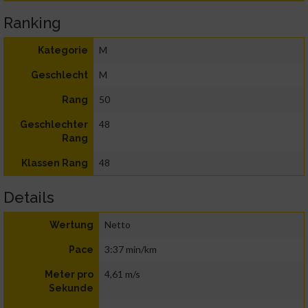
Ranking
M
Kategorie
M
Geschlecht
50
Rang
48
Geschlechter
Rang
48
Klassen Rang
Details
Netto
Wertung
3:37 min/km
Pace
4,61 m/s
Meter pro
Sekunde