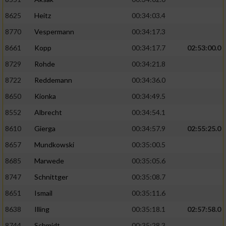
8625
Heitz
00:34:03.4
8770
Vespermann
00:34:17.3
8661
Kopp
00:34:17.7
02:53:00.0
8729
Rohde
00:34:21.8
8722
Reddemann
00:34:36.0
8650
Kionka
00:34:49.5
8552
Albrecht
00:34:54.1
8610
Gierga
00:34:57.9
02:55:25.0
8657
Mundkowski
00:35:00.5
8685
Marwede
00:35:05.6
8747
Schnittger
00:35:08.7
8651
Ismail
00:35:11.6
8638
Illing
00:35:18.1
02:57:58.0
8744
Schmidt
00:35:28.3