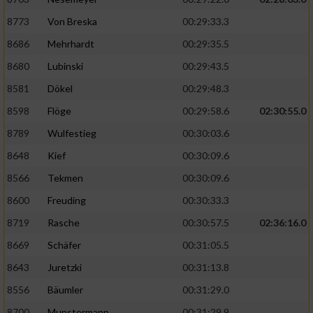
8773
Von Breska
00:29:33.3
8686
Mehrhardt
00:29:35.5
8680
Lubinski
00:29:43.5
8581
Dökel
00:29:48.3
8598
Flöge
00:29:58.6
02:30:55.0
8789
Wulfestieg
00:30:03.6
8648
Kief
00:30:09.6
8566
Tekmen
00:30:09.6
8600
Freuding
00:30:33.3
8719
Rasche
00:30:57.5
02:36:16.0
8669
Schäfer
00:31:05.5
8643
Juretzki
00:31:13.8
8556
Bäumler
00:31:29.0
8700
Munstermann
00:31:29.9