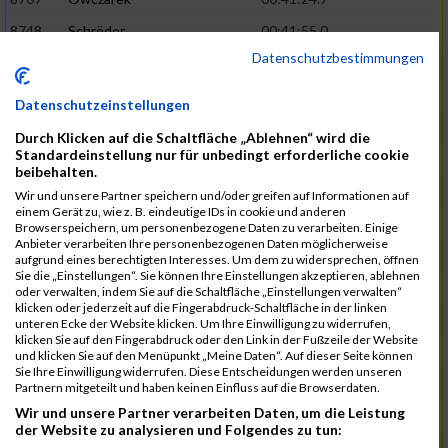
8748
Schröder
00:41:55.0
Datenschutzbestimmungen
8664
Krause
00:42:42.8
8786
Quednau
00:43:03.0
03:37:04.0
Datenschutzeinstellungen
8644
Kaiser
00:43:03.5
Durch Klicken auf die Schaltfläche „Ablehnen“ wird die
Standardeinstellung nur für unbedingt erforderliche cookie
8632
Hermsen
00:43:07.3
beibehalten.
8738
Sachse
00:43:46.0
Wir und unsere Partner speichern und/oder greifen auf Informationen auf
einem Gerät zu, wie z. B. eindeutige IDs in cookie und anderen
8660
Königsmark
00:44:03.8
Browserspeichern, um personenbezogene Daten zu verarbeiten. Einige
Anbieter verarbeiten Ihre personenbezogenen Daten möglicherweise
8727
Richardt
00:44:04.7
03:41:30.0
aufgrund eines berechtigten Interesses. Um dem zu widersprechen, öffnen
Sie die „Einstellungen“. Sie können Ihre Einstellungen akzeptieren, ablehnen
8723
Reetze
00:44:18.3
oder verwalten, indem Sie auf die Schaltfläche „Einstellungen verwalten“
klicken oder jederzeit auf die Fingerabdruck-Schaltfläche in der linken
8691
Mietau
00:44:19.3
unteren Ecke der Website klicken. Um Ihre Einwilligung zu widerrufen,
klicken Sie auf den Fingerabdruck oder den Link in der Fußzeile der Website
8730
Rohrer
00:44:21.5
und klicken Sie auf den Menüpunkt „Meine Daten“. Auf dieser Seite können
Sie Ihre Einwilligung widerrufen. Diese Entscheidungen werden unseren
8739
Schäfer
00:44:25.6
Partnern mitgeteilt und haben keinen Einfluss auf die Browserdaten.
Wir und unsere Partner verarbeiten Daten, um die Leistung
8701
Naumann
00:44:38.5
03:44:07.0
der Website zu analysieren und Folgendes zu tun:
8631
Herden
00:44:38.7