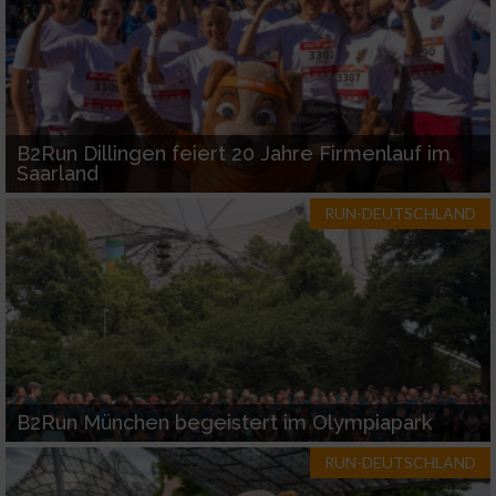
Nicht-IAB-Verarbeitungszwecke:
Notwendig
Performance
B2Run Dillingen feiert 20 Jahre Firmenlauf im
Saarland
Funktional
RUN-DEUTSCHLAND
Werbung
B2Run München begeistert im Olympiapark
RUN-DEUTSCHLAND