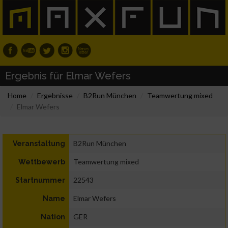
Ergebnis für Elmar Wefers
Home
Ergebnisse
B2Run München
Teamwertung mixed
Elmar Wefers
B2Run München
Veranstaltung
Teamwertung mixed
Wettbewerb
22543
Startnummer
Elmar Wefers
Name
GER
Nation