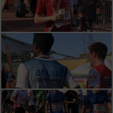
Wir nutzen Ihre Daten für folgende Zwecke:
IAB-Verarbeitungszwecke:
Speichern von oder Zugriff auf Informationen
auf einem Endgerät
Verwendung reduzierter Daten zur Auswahl
von Werbeanzeigen
Erstellung von Profilen für personalisierte
Werbung
Verwendung von Profilen zur Auswahl
personalisierter Werbung
Erstellung von Profilen zur Personalisierung
von Inhalten
Verwendung von Profilen zur Auswahl
personalisierter Inhalte