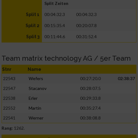
Split Zeiten
00:04:32.3
00:04:32.3
Split 1
00:15:35.4
00:20:07.8
Split 2
00:11:44.6
00:31:52.4
Split 3
Team matrix technology AG / 5er Team
Stnr
Name
22543
Wefers
00:27:20.0
02:38:37
22547
Stacanov
00:28:07.5
22538
Erler
00:29:33.8
22552
Martin
00:35:27.4
22541
Werner
00:38:08.8
Rang:
1262.