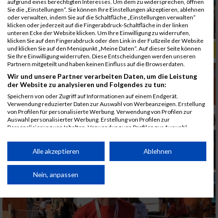
aufgrund eines berechtigten Interesses. Um dem zu widersprechen, öffnen
Sie die „Einstellungen“. Sie können Ihre Einstellungen akzeptieren, ablehnen
oder verwalten, indem Sie auf die Schaltfläche „Einstellungen verwalten“
klicken oder jederzeit auf die Fingerabdruck-Schaltfläche in der linken
unteren Ecke der Website klicken. Um Ihre Einwilligung zu widerrufen,
klicken Sie auf den Fingerabdruck oder den Link in der Fußzeile der Website
und klicken Sie auf den Menüpunkt „Meine Daten“. Auf dieser Seite können
ALBUM B2RUN MÜNCHEN, B2RUN / 16.07.2019
Sie Ihre Einwilligung widerrufen. Diese Entscheidungen werden unseren
Partnern mitgeteilt und haben keinen Einfluss auf die Browserdaten.
Wir und unsere Partner verarbeiten Daten, um die Leistung
der Website zu analysieren und Folgendes zu tun:
Speichern von oder Zugriff auf Informationen auf einem Endgerät.
Verwendung reduzierter Daten zur Auswahl von Werbeanzeigen. Erstellung
von Profilen für personalisierte Werbung. Verwendung von Profilen zur
Auswahl personalisierter Werbung. Erstellung von Profilen zur
Personalisierung von Inhalten. Verwendung von Profilen zur Auswahl
personalisierter Inhalte. Messung der Werbeleistung. Messung der
Performance von Inhalten. Analyse von Zielgruppen durch Statistiken oder
Kombinationen von Daten aus verschiedenen Quellen. Entwicklung und
Alle akzeptieren
Ablehnen
Verbesserung der Angebote. Verwendung reduzierter Daten zur Auswahl
von Inhalten.
Daten können außerhalb der Europäischen Union weitergegeben und in die
Nein, anpassen
USA gesendet werden.
Ihre Einwilligung und die cookie Richtlinie gelten ausschließlich für diese
Website/App.
Partnerliste anzeigen (1 IAB-Anbieter)