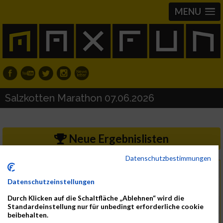
MENU
Salzkotten Marathon 07.06.2026
Neue Ergebnislisten
Datenschutzbestimmungen
Sonntag, 7. Juni 2026
Datum
Datenschutzeinstellungen
33154 Salzkotten
Region
Durch Klicken auf die Schaltfläche „Ablehnen“ wird die
Deutschland
Land
Standardeinstellung nur für unbedingt erforderliche cookie
beibehalten.
Marathon, Lauf