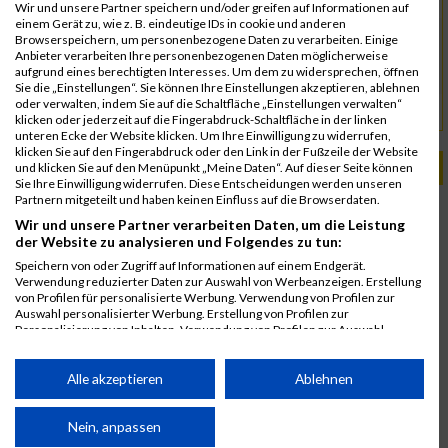
Wir und unsere Partner speichern und/oder greifen auf Informationen auf
einem Gerät zu, wie z. B. eindeutige IDs in cookie und anderen
Verein zur Förderung des Sports in der Stadt
Kontakt
Browserspeichern, um personenbezogene Daten zu verarbeiten. Einige
Salzkotten e.V.
Anbieter verarbeiten Ihre personenbezogenen Daten möglicherweise
aufgrund eines berechtigten Interesses. Um dem zu widersprechen, öffnen
anmeldung@salzkotten-marathon.de
Sie die „Einstellungen“. Sie können Ihre Einstellungen akzeptieren, ablehnen
oder verwalten, indem Sie auf die Schaltfläche „Einstellungen verwalten“
salzkotten-marathon.de
URL
klicken oder jederzeit auf die Fingerabdruck-Schaltfläche in der linken
unteren Ecke der Website klicken. Um Ihre Einwilligung zu widerrufen,
klicken Sie auf den Fingerabdruck oder den Link in der Fußzeile der Website
PASSENDE VERANSTALTUNGEN
und klicken Sie auf den Menüpunkt „Meine Daten“. Auf dieser Seite können
Sie Ihre Einwilligung widerrufen. Diese Entscheidungen werden unseren
Partnern mitgeteilt und haben keinen Einfluss auf die Browserdaten.
1. Juni 2025
Wir und unsere Partner verarbeiten Daten, um die Leistung
Klingental Salzkotten Marathon
der Website zu analysieren und Folgendes zu tun:
2. Juni 2024
Speichern von oder Zugriff auf Informationen auf einem Endgerät.
Klingental Salzkotten Marathon
Verwendung reduzierter Daten zur Auswahl von Werbeanzeigen. Erstellung
von Profilen für personalisierte Werbung. Verwendung von Profilen zur
4. Juni 2023
Auswahl personalisierter Werbung. Erstellung von Profilen zur
Klingental Salzkotten Marathon
Personalisierung von Inhalten. Verwendung von Profilen zur Auswahl
personalisierter Inhalte. Messung der Werbeleistung. Messung der
Performance von Inhalten. Analyse von Zielgruppen durch Statistiken oder
Kombinationen von Daten aus verschiedenen Quellen. Entwicklung und
Alle akzeptieren
Ablehnen
Verbesserung der Angebote. Verwendung reduzierter Daten zur Auswahl
von Inhalten.
Daten können außerhalb der Europäischen Union weitergegeben und in die
Nein, anpassen
USA gesendet werden.