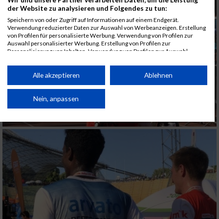
der Website zu analysieren und Folgendes zu tun:
Speichern von oder Zugriff auf Informationen auf einem Endgerät.
Verwendung reduzierter Daten zur Auswahl von Werbeanzeigen. Erstellung
von Profilen für personalisierte Werbung. Verwendung von Profilen zur
Auswahl personalisierter Werbung. Erstellung von Profilen zur
Personalisierung von Inhalten. Verwendung von Profilen zur Auswahl
personalisierter Inhalte. Messung der Werbeleistung. Messung der
Performance von Inhalten. Analyse von Zielgruppen durch Statistiken oder
Kombinationen von Daten aus verschiedenen Quellen. Entwicklung und
Alle akzeptieren
Ablehnen
Verbesserung der Angebote. Verwendung reduzierter Daten zur Auswahl
von Inhalten.
Daten können außerhalb der Europäischen Union weitergegeben und in die
Nein, anpassen
USA gesendet werden.
Ihre Einwilligung und die cookie Richtlinie gelten ausschließlich für diese
Website/App.
Partnerliste anzeigen (1 IAB-Anbieter)
Wir nutzen Ihre Daten für folgende Zwecke:
IAB-Verarbeitungszwecke:
Speichern von oder Zugriff auf Informationen
auf einem Endgerät
Verwendung reduzierter Daten zur Auswahl