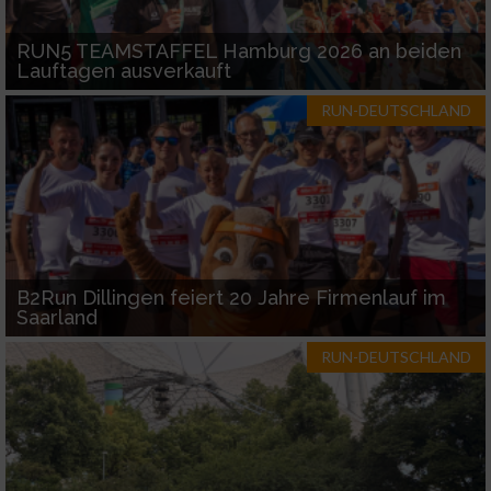
verschiedenen Quellen
RUN5 TEAMSTAFFEL Hamburg 2026 an beiden
Entwicklung und Verbesserung der Angebote
Lauftagen ausverkauft
RUN-DEUTSCHLAND
Verwendung reduzierter Daten zur Auswahl
von Inhalten
IAB-Besonderheiten:
Verwendung genauer Standortdaten
Geräte anhand von aktiv angeforderten
B2Run Dillingen feiert 20 Jahre Firmenlauf im
Informationen identifizieren
Saarland
Nicht-IAB-Verarbeitungszwecke:
RUN-DEUTSCHLAND
Notwendig
Performance