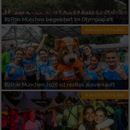
Funktional
B2Run München begeistert im Olympiapark
Werbung
RUN-DEUTSCHLAND
B2Run München 2026 ist restlos ausverkauft
RUN-DEUTSCHLAND