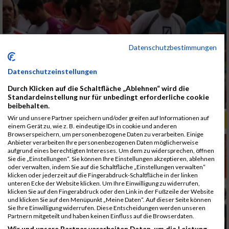
Datenschutzbestimmungen
Datenschutzeinstellungen
Durch Klicken auf die Schaltfläche „Ablehnen“ wird die
Standardeinstellung nur für unbedingt erforderliche cookie
beibehalten.
Wir und unsere Partner speichern und/oder greifen auf Informationen auf
ALBUM B2RUN MÜNCHEN, B2RUN / 16.07.2019
einem Gerät zu, wie z. B. eindeutige IDs in cookie und anderen
Browserspeichern, um personenbezogene Daten zu verarbeiten. Einige
Anbieter verarbeiten Ihre personenbezogenen Daten möglicherweise
aufgrund eines berechtigten Interesses. Um dem zu widersprechen, öffnen
Sie die „Einstellungen“. Sie können Ihre Einstellungen akzeptieren, ablehnen
oder verwalten, indem Sie auf die Schaltfläche „Einstellungen verwalten“
klicken oder jederzeit auf die Fingerabdruck-Schaltfläche in der linken
unteren Ecke der Website klicken. Um Ihre Einwilligung zu widerrufen,
klicken Sie auf den Fingerabdruck oder den Link in der Fußzeile der Website
und klicken Sie auf den Menüpunkt „Meine Daten“. Auf dieser Seite können
Sie Ihre Einwilligung widerrufen. Diese Entscheidungen werden unseren
Partnern mitgeteilt und haben keinen Einfluss auf die Browserdaten.
Wir und unsere Partner verarbeiten Daten, um die Leistung