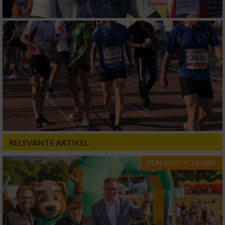
von Werbeanzeigen
Erstellung von Profilen für personalisierte
Werbung
Verwendung von Profilen zur Auswahl
personalisierter Werbung
Erstellung von Profilen zur Personalisierung
von Inhalten
Verwendung von Profilen zur Auswahl
personalisierter Inhalte
RELEVANTE ARTIKEL
Messung der Werbeleistung
RUN-DEUTSCHLAND
Messung der Performance von Inhalten
Analyse von Zielgruppen durch Statistiken
oder Kombinationen von Daten aus