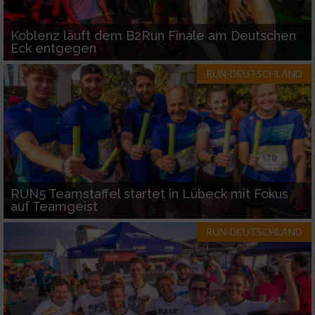
Koblenz läuft dem B2Run Finale am Deutschen
Eck entgegen
RUN-DEUTSCHLAND
RUN5 Teamstaffel startet in Lübeck mit Fokus
auf Teamgeist
RUN-DEUTSCHLAND