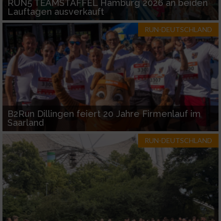
RUN5 TEAMSTAFFEL Hamburg 2026 an beiden
Geräte anhand von aktiv angeforderten
Lauftagen ausverkauft
Informationen identifizieren
RUN-DEUTSCHLAND
Nicht-IAB-Verarbeitungszwecke:
Notwendig
Performance
Funktional
B2Run Dillingen feiert 20 Jahre Firmenlauf im
Saarland
RUN-DEUTSCHLAND
Werbung