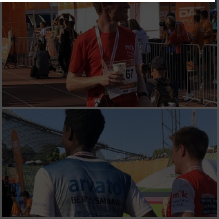
Website/App.
Partnerliste anzeigen (1 IAB-Anbieter)
Wir nutzen Ihre Daten für folgende Zwecke:
IAB-Verarbeitungszwecke:
Speichern von oder Zugriff auf Informationen
auf einem Endgerät
Verwendung reduzierter Daten zur Auswahl
von Werbeanzeigen
Erstellung von Profilen für personalisierte
Werbung
Verwendung von Profilen zur Auswahl
personalisierter Werbung
Erstellung von Profilen zur Personalisierung
von Inhalten
Verwendung von Profilen zur Auswahl