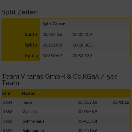
Split Zeiten
Split Zeiten
00:02:20.6
00:02:20.6
Split 1
00:16:09.8
00:18:30.5
Split 2
00:35:06.7
00:53:37.3
Split 3
Team Vitanas GmbH & Co.KGaA / 5er
Team
Stnr
Name
3684
Tade
00:35:23.8
03:41:16
3686
Zamalin
00:35:58.9
3682
Schmalhaus
00:41:56.4
3681
Salenbauch
00:51:16.6