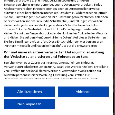
einem Gerät zu, wie z. B. eindeutige IDs in cookie und anderen
Browserspeichern, um personenbezogene Daten zu verarbeiten. Einige
Anbieter verarbeiten Ihre personenbezogenen Daten möglicherweise
aufgrund eines berechtigten Interesses. Um dem zu widersprechen, öffnen
Sie die „Einstellungen“. Sie können Ihre Einstellungen akzeptieren, ablehnen
oder verwalten, indem Sie auf die Schaltfläche „Einstellungen verwalten“
klicken oder jederzeit auf die Fingerabdruck-Schaltfläche in der linken
unteren Ecke der Website klicken. Um Ihre Einwilligung zu widerrufen,
klicken Sie auf den Fingerabdruck oder den Link in der Fußzeile der Website
und klicken Sie auf den Menüpunkt „Meine Daten“. Auf dieser Seite können
Sie Ihre Einwilligung widerrufen. Diese Entscheidungen werden unseren
Partnern mitgeteilt und haben keinen Einfluss auf die Browserdaten.
ALBUM B2RUN MÜNCHEN, B2RUN / 16.07.2019
Wir und unsere Partner verarbeiten Daten, um die Leistung
der Website zu analysieren und Folgendes zu tun:
Speichern von oder Zugriff auf Informationen auf einem Endgerät.
Verwendung reduzierter Daten zur Auswahl von Werbeanzeigen. Erstellung
von Profilen für personalisierte Werbung. Verwendung von Profilen zur
Auswahl personalisierter Werbung. Erstellung von Profilen zur
Personalisierung von Inhalten. Verwendung von Profilen zur Auswahl
personalisierter Inhalte. Messung der Werbeleistung. Messung der
Performance von Inhalten. Analyse von Zielgruppen durch Statistiken oder
Kombinationen von Daten aus verschiedenen Quellen. Entwicklung und
Alle akzeptieren
Ablehnen
Verbesserung der Angebote. Verwendung reduzierter Daten zur Auswahl
von Inhalten.
Daten können außerhalb der Europäischen Union weitergegeben und in die
Nein, anpassen
USA gesendet werden.
Ihre Einwilligung und die cookie Richtlinie gelten ausschließlich für diese