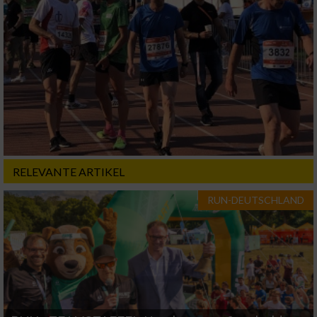
personalisierter Inhalte
Messung der Werbeleistung
Messung der Performance von Inhalten
Analyse von Zielgruppen durch Statistiken
oder Kombinationen von Daten aus
verschiedenen Quellen
RELEVANTE ARTIKEL
Entwicklung und Verbesserung der Angebote
RUN-DEUTSCHLAND
Verwendung reduzierter Daten zur Auswahl
von Inhalten
IAB-Besonderheiten:
Verwendung genauer Standortdaten