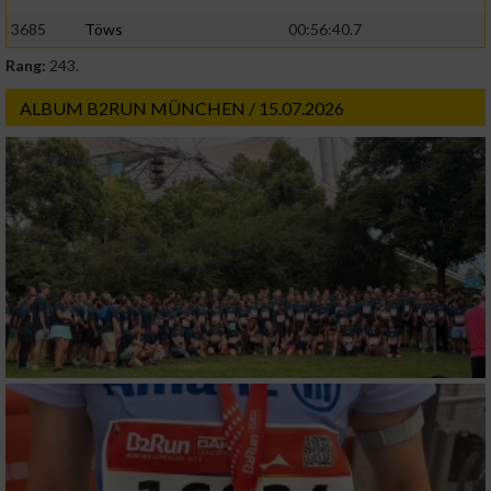
3685
Töws
00:56:40.7
Rang:
243.
ALBUM B2RUN MÜNCHEN / 15.07.2026