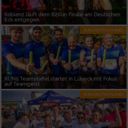
Koblenz läuft dem B2Run Finale am Deutschen
Eck entgegen
RUN-DEUTSCHLAND
RUN5 Teamstaffel startet in Lübeck mit Fokus
auf Teamgeist
RUN-DEUTSCHLAND