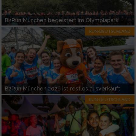
Funktional
B2Run München begeistert im Olympiapark
Werbung
RUN-DEUTSCHLAND
B2Run München 2026 ist restlos ausverkauft
RUN-DEUTSCHLAND