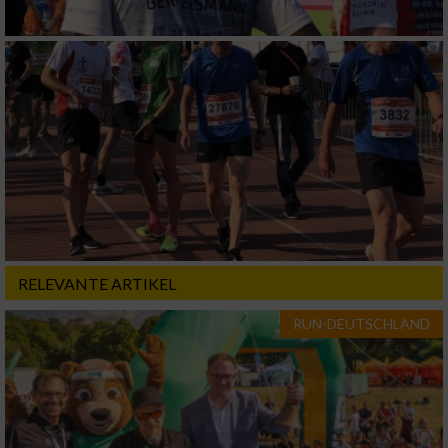
von Werbeanzeigen
Erstellung von Profilen für personalisierte
Werbung
Verwendung von Profilen zur Auswahl
personalisierter Werbung
Erstellung von Profilen zur Personalisierung
von Inhalten
Verwendung von Profilen zur Auswahl
personalisierter Inhalte
RELEVANTE ARTIKEL
Messung der Werbeleistung
RUN-DEUTSCHLAND
Messung der Performance von Inhalten
Analyse von Zielgruppen durch Statistiken
oder Kombinationen von Daten aus