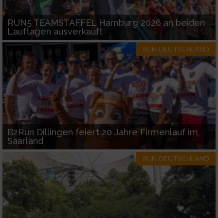
verschiedenen Quellen
RUN5 TEAMSTAFFEL Hamburg 2026 an beiden
Entwicklung und Verbesserung der Angebote
Lauftagen ausverkauft
RUN-DEUTSCHLAND
Verwendung reduzierter Daten zur Auswahl
von Inhalten
IAB-Besonderheiten:
Verwendung genauer Standortdaten
Geräte anhand von aktiv angeforderten
B2Run Dillingen feiert 20 Jahre Firmenlauf im
Informationen identifizieren
Saarland
Nicht-IAB-Verarbeitungszwecke:
RUN-DEUTSCHLAND
Notwendig
Performance