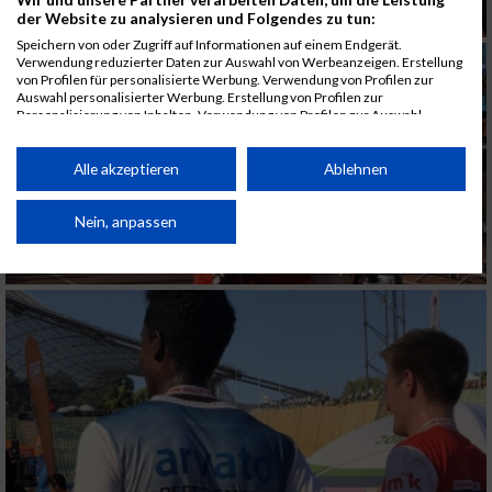
der Website zu analysieren und Folgendes zu tun:
Speichern von oder Zugriff auf Informationen auf einem Endgerät.
Verwendung reduzierter Daten zur Auswahl von Werbeanzeigen. Erstellung
von Profilen für personalisierte Werbung. Verwendung von Profilen zur
Auswahl personalisierter Werbung. Erstellung von Profilen zur
Personalisierung von Inhalten. Verwendung von Profilen zur Auswahl
personalisierter Inhalte. Messung der Werbeleistung. Messung der
Performance von Inhalten. Analyse von Zielgruppen durch Statistiken oder
Kombinationen von Daten aus verschiedenen Quellen. Entwicklung und
Alle akzeptieren
Ablehnen
Verbesserung der Angebote. Verwendung reduzierter Daten zur Auswahl
von Inhalten.
Daten können außerhalb der Europäischen Union weitergegeben und in die
Nein, anpassen
USA gesendet werden.
Ihre Einwilligung und die cookie Richtlinie gelten ausschließlich für diese
Website/App.
Partnerliste anzeigen (1 IAB-Anbieter)
Wir nutzen Ihre Daten für folgende Zwecke:
IAB-Verarbeitungszwecke:
Speichern von oder Zugriff auf Informationen
auf einem Endgerät
Verwendung reduzierter Daten zur Auswahl