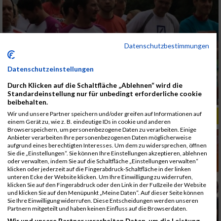
Datenschutzbestimmungen
Datenschutzeinstellungen
Durch Klicken auf die Schaltfläche „Ablehnen“ wird die
Standardeinstellung nur für unbedingt erforderliche cookie
beibehalten.
Wir und unsere Partner speichern und/oder greifen auf Informationen auf
ALBUM B2RUN MÜNCHEN, B2RUN / 16.07.2019
einem Gerät zu, wie z. B. eindeutige IDs in cookie und anderen
Browserspeichern, um personenbezogene Daten zu verarbeiten. Einige
Anbieter verarbeiten Ihre personenbezogenen Daten möglicherweise
aufgrund eines berechtigten Interesses. Um dem zu widersprechen, öffnen
Sie die „Einstellungen“. Sie können Ihre Einstellungen akzeptieren, ablehnen
oder verwalten, indem Sie auf die Schaltfläche „Einstellungen verwalten“
klicken oder jederzeit auf die Fingerabdruck-Schaltfläche in der linken
unteren Ecke der Website klicken. Um Ihre Einwilligung zu widerrufen,
klicken Sie auf den Fingerabdruck oder den Link in der Fußzeile der Website
und klicken Sie auf den Menüpunkt „Meine Daten“. Auf dieser Seite können
Sie Ihre Einwilligung widerrufen. Diese Entscheidungen werden unseren
Partnern mitgeteilt und haben keinen Einfluss auf die Browserdaten.
Wir und unsere Partner verarbeiten Daten, um die Leistung