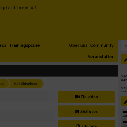
eos
Trainingspläne
Über uns
Community
Veranstalter
xed
Koji Shinohara
Zielvideo
Zielfotos
1
1
Urkunde