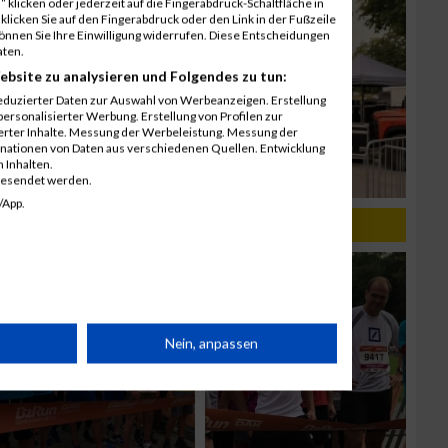
 klicken oder jederzeit auf die Fingerabdruck-Schaltfläche in
klicken Sie auf den Fingerabdruck oder den Link in der Fußzeile
können Sie Ihre Einwilligung widerrufen. Diese Entscheidungen
aten.
ebsite zu analysieren und Folgendes zu tun:
eduzierter Daten zur Auswahl von Werbeanzeigen. Erstellung
ersonalisierter Werbung. Erstellung von Profilen zur
ierter Inhalte. Messung der Werbeleistung. Messung der
inationen von Daten aus verschiedenen Quellen. Entwicklung
 Inhalten.
gesendet werden.
/App.
rät
Nein, anpassen
n