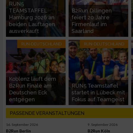
Entwicklung und Verbesserung der Angebote
RUN5
TEAMSTAFFEL
B2Run Dillingen
Hamburg 2026 an
feiert 20 Jahre
Verwendung reduzierter Daten zur Auswahl von Inhalten
beiden Lauftagen
Firmenlauf im
ausverkauft
Saarland
IAB-Besonderheiten:
RUN-DEUTSCHLAND
RUN-DEUTSCHLAND
Verwendung genauer Standortdaten
Geräte anhand von aktiv angeforderten Informationen identifi
Nicht-IAB-Verarbeitungszwecke:
Koblenz läuft dem
B2Run Finale am
RUN5 Teamstaffel
Notwendig
Deutschen Eck
startet in Lübeck mit
entgegen
Fokus auf Teamgeist
Performance
PASSENDE VERANSTALTUNGEN
Funktional
16. September 2026
9. September 2026
B2Run Berlin
B2Run Köln