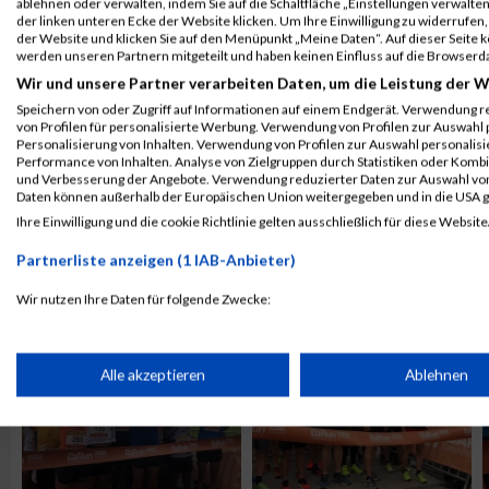
ablehnen oder verwalten, indem Sie auf die Schaltfläche „Einstellungen verwalten“
der linken unteren Ecke der Website klicken. Um Ihre Einwilligung zu widerrufen, 
der Website und klicken Sie auf den Menüpunkt „Meine Daten“. Auf dieser Seite 
werden unseren Partnern mitgeteilt und haben keinen Einfluss auf die Browserd
Wir und unsere Partner verarbeiten Daten, um die Leistung der W
Speichern von oder Zugriff auf Informationen auf einem Endgerät. Verwendung r
von Profilen für personalisierte Werbung. Verwendung von Profilen zur Auswahl p
Personalisierung von Inhalten. Verwendung von Profilen zur Auswahl personalis
Performance von Inhalten. Analyse von Zielgruppen durch Statistiken oder Komb
und Verbesserung der Angebote. Verwendung reduzierter Daten zur Auswahl von
Daten können außerhalb der Europäischen Union weitergegeben und in die USA 
Ihre Einwilligung und die cookie Richtlinie gelten ausschließlich für diese Website
ALBUM B2RUN KÖLN / 05.09.2019
Partnerliste anzeigen (1 IAB-Anbieter)
Wir nutzen Ihre Daten für folgende Zwecke:
IAB-Verarbeitungszwecke:
Speichern von oder Zugriff auf Informationen auf einem Endge
Alle akzeptieren
Ablehnen
Verwendung reduzierter Daten zur Auswahl von Werbeanzeige