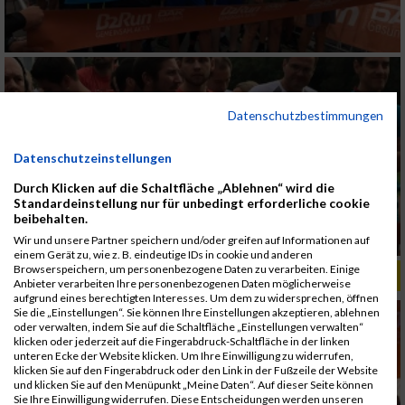
Datenschutzbestimmungen
Datenschutzeinstellungen
Durch Klicken auf die Schaltfläche „Ablehnen“ wird die
Standardeinstellung nur für unbedingt erforderliche cookie
beibehalten.
Wir und unsere Partner speichern und/oder greifen auf Informationen auf
einem Gerät zu, wie z. B. eindeutige IDs in cookie und anderen
Browserspeichern, um personenbezogene Daten zu verarbeiten. Einige
ALBUM B2RUN MÜNCHEN, B2RUN / 16.07.2019
Anbieter verarbeiten Ihre personenbezogenen Daten möglicherweise
aufgrund eines berechtigten Interesses. Um dem zu widersprechen, öffnen
Sie die „Einstellungen“. Sie können Ihre Einstellungen akzeptieren, ablehnen
oder verwalten, indem Sie auf die Schaltfläche „Einstellungen verwalten“
klicken oder jederzeit auf die Fingerabdruck-Schaltfläche in der linken
unteren Ecke der Website klicken. Um Ihre Einwilligung zu widerrufen,
klicken Sie auf den Fingerabdruck oder den Link in der Fußzeile der Website
und klicken Sie auf den Menüpunkt „Meine Daten“. Auf dieser Seite können
Sie Ihre Einwilligung widerrufen. Diese Entscheidungen werden unseren