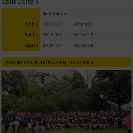
Split Zeiten
Split Zeiten
00:07:17.9
00:07:17.9
Split 1
00:19:36.3
00:26:54.3
Split 2
00:31:41.4
00:58:35.8
Split 3
ALBUM B2RUN MÜNCHEN / 15.07.2026