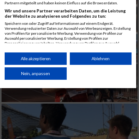
Partnern mitgeteilt und haben keinen Einfluss auf die Browserdaten.
Wir und unsere Partner verarbeiten Daten, um die Leistung
der Website zu analysieren und Folgendes zu tun:
Speichern von oder Zugriff auf Informationen auf einem Endgerät.
Verwendung reduzierter Daten zur Auswahl von Werbeanzeigen. Erstellung
von Profilen für personalisierte Werbung. Verwendung von Profilen zur
Auswahl personalisierter Werbung. Erstellung von Profilen zur
Personalisierung von Inhalten. Verwendung von Profilen zur Auswahl
personalisierter Inhalte. Messung der Werbeleistung. Messung der
Performance von Inhalten. Analyse von Zielgruppen durch Statistiken oder
Kombinationen von Daten aus verschiedenen Quellen. Entwicklung und
Alle akzeptieren
Ablehnen
Verbesserung der Angebote. Verwendung reduzierter Daten zur Auswahl
von Inhalten.
Daten können außerhalb der Europäischen Union weitergegeben und in die
Nein, anpassen
USA gesendet werden.
Ihre Einwilligung und die cookie Richtlinie gelten ausschließlich für diese
Website/App.
Partnerliste anzeigen (1 IAB-Anbieter)
Wir nutzen Ihre Daten für folgende Zwecke:
IAB-Verarbeitungszwecke:
Speichern von oder Zugriff auf Informationen
auf einem Endgerät