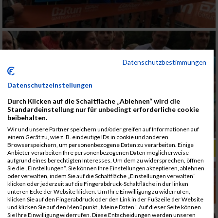
Datenschutzbestimmungen
Datenschutzeinstellungen
Durch Klicken auf die Schaltfläche „Ablehnen“ wird die
Standardeinstellung nur für unbedingt erforderliche cookie
beibehalten.
Wir und unsere Partner speichern und/oder greifen auf Informationen auf
einem Gerät zu, wie z. B. eindeutige IDs in cookie und anderen
Browserspeichern, um personenbezogene Daten zu verarbeiten. Einige
ALBUM B2RUN MÜNCHEN, B2RUN / 16.07.2019
Anbieter verarbeiten Ihre personenbezogenen Daten möglicherweise
aufgrund eines berechtigten Interesses. Um dem zu widersprechen, öffnen
Sie die „Einstellungen“. Sie können Ihre Einstellungen akzeptieren, ablehnen
oder verwalten, indem Sie auf die Schaltfläche „Einstellungen verwalten“
klicken oder jederzeit auf die Fingerabdruck-Schaltfläche in der linken
unteren Ecke der Website klicken. Um Ihre Einwilligung zu widerrufen,
klicken Sie auf den Fingerabdruck oder den Link in der Fußzeile der Website
und klicken Sie auf den Menüpunkt „Meine Daten“. Auf dieser Seite können
Sie Ihre Einwilligung widerrufen. Diese Entscheidungen werden unseren