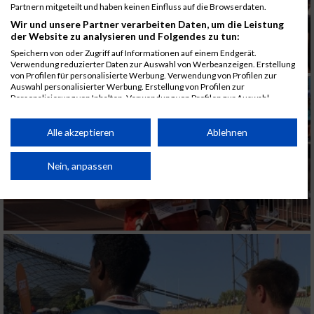
Partnern mitgeteilt und haben keinen Einfluss auf die Browserdaten.
Wir und unsere Partner verarbeiten Daten, um die Leistung
der Website zu analysieren und Folgendes zu tun:
Speichern von oder Zugriff auf Informationen auf einem Endgerät.
Verwendung reduzierter Daten zur Auswahl von Werbeanzeigen. Erstellung
von Profilen für personalisierte Werbung. Verwendung von Profilen zur
Auswahl personalisierter Werbung. Erstellung von Profilen zur
Personalisierung von Inhalten. Verwendung von Profilen zur Auswahl
personalisierter Inhalte. Messung der Werbeleistung. Messung der
Performance von Inhalten. Analyse von Zielgruppen durch Statistiken oder
Kombinationen von Daten aus verschiedenen Quellen. Entwicklung und
Alle akzeptieren
Ablehnen
Verbesserung der Angebote. Verwendung reduzierter Daten zur Auswahl
von Inhalten.
Daten können außerhalb der Europäischen Union weitergegeben und in die
Nein, anpassen
USA gesendet werden.
Ihre Einwilligung und die cookie Richtlinie gelten ausschließlich für diese
Website/App.
Partnerliste anzeigen (1 IAB-Anbieter)
Wir nutzen Ihre Daten für folgende Zwecke:
IAB-Verarbeitungszwecke:
Speichern von oder Zugriff auf Informationen
auf einem Endgerät