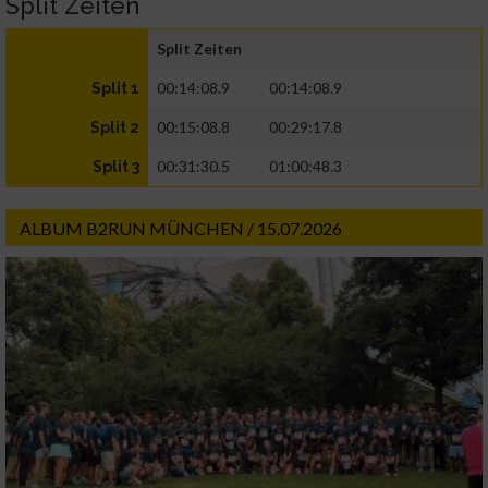
Split Zeiten
Split Zeiten
00:14:08.9
00:14:08.9
Split 1
00:15:08.8
00:29:17.8
Split 2
00:31:30.5
01:00:48.3
Split 3
ALBUM B2RUN MÜNCHEN / 15.07.2026