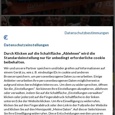
Datenschutzbestimmungen
Datenschutzeinstellungen
Durch Klicken auf die Schaltfläche „Ablehnen“ wird die
Standardeinstellung nur für unbedingt erforderliche cookie
beibehalten.
Wir und unsere Partner speichern und/oder greifen auf Informationen auf
einem Gerät zu, wie z. B. eindeutige IDs in cookie und anderen
Browserspeichern, um personenbezogene Daten zu verarbeiten. Einige
ALBUM B2RUN MÜNCHEN, B2RUN / 16.07.2019
Anbieter verarbeiten Ihre personenbezogenen Daten möglicherweise
aufgrund eines berechtigten Interesses. Um dem zu widersprechen, öffnen
Sie die „Einstellungen“. Sie können Ihre Einstellungen akzeptieren, ablehnen
oder verwalten, indem Sie auf die Schaltfläche „Einstellungen verwalten“
klicken oder jederzeit auf die Fingerabdruck-Schaltfläche in der linken
unteren Ecke der Website klicken. Um Ihre Einwilligung zu widerrufen,
klicken Sie auf den Fingerabdruck oder den Link in der Fußzeile der Website
und klicken Sie auf den Menüpunkt „Meine Daten“. Auf dieser Seite können
Sie Ihre Einwilligung widerrufen. Diese Entscheidungen werden unseren