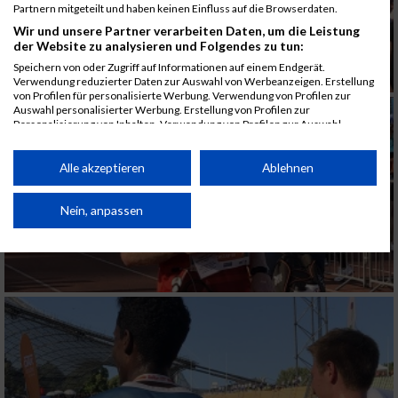
Partnern mitgeteilt und haben keinen Einfluss auf die Browserdaten.
Wir und unsere Partner verarbeiten Daten, um die Leistung
der Website zu analysieren und Folgendes zu tun:
Speichern von oder Zugriff auf Informationen auf einem Endgerät.
Verwendung reduzierter Daten zur Auswahl von Werbeanzeigen. Erstellung
von Profilen für personalisierte Werbung. Verwendung von Profilen zur
Auswahl personalisierter Werbung. Erstellung von Profilen zur
Personalisierung von Inhalten. Verwendung von Profilen zur Auswahl
personalisierter Inhalte. Messung der Werbeleistung. Messung der
Performance von Inhalten. Analyse von Zielgruppen durch Statistiken oder
Kombinationen von Daten aus verschiedenen Quellen. Entwicklung und
Alle akzeptieren
Ablehnen
Verbesserung der Angebote. Verwendung reduzierter Daten zur Auswahl
von Inhalten.
Daten können außerhalb der Europäischen Union weitergegeben und in die
Nein, anpassen
USA gesendet werden.
Ihre Einwilligung und die cookie Richtlinie gelten ausschließlich für diese
Website/App.
Partnerliste anzeigen (1 IAB-Anbieter)
Wir nutzen Ihre Daten für folgende Zwecke:
IAB-Verarbeitungszwecke:
Speichern von oder Zugriff auf Informationen
auf einem Endgerät