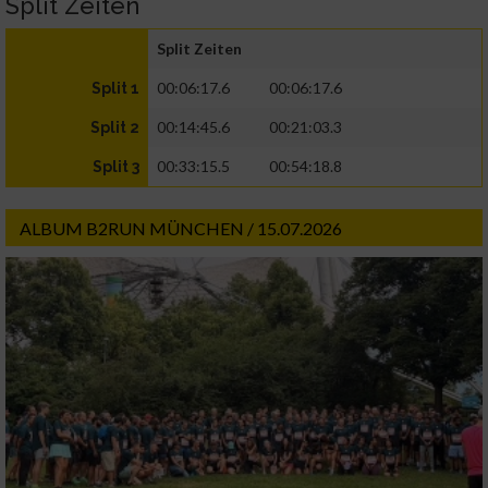
Split Zeiten
Split Zeiten
00:06:17.6
00:06:17.6
Split 1
00:14:45.6
00:21:03.3
Split 2
00:33:15.5
00:54:18.8
Split 3
ALBUM B2RUN MÜNCHEN / 15.07.2026