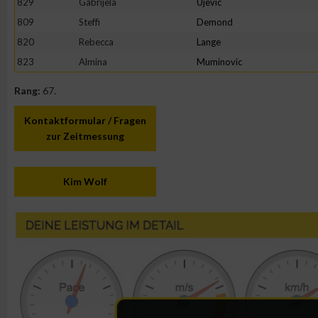
829
Gabrijela
Ujevic
809
Steffi
Demond
820
Rebecca
Lange
823
Almina
Muminovic
Rang:
67.
Kontaktformular / Fragen
zur Zeitmessung
Kim Wolf