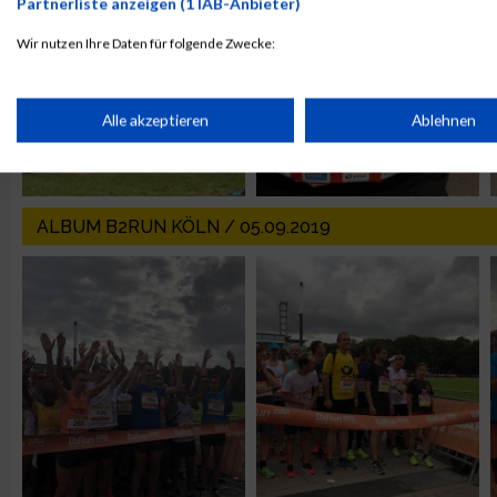
Partnerliste anzeigen (1 IAB-Anbieter)
Wir nutzen Ihre Daten für folgende Zwecke:
IAB-Verarbeitungszwecke:
Speichern von oder Zugriff auf Informationen auf einem Endge
Alle akzeptieren
Ablehnen
Verwendung reduzierter Daten zur Auswahl von Werbeanzeige
ALBUM B2RUN KÖLN / 05.09.2019
Erstellung von Profilen für personalisierte Werbung
Verwendung von Profilen zur Auswahl personalisierter Werbun
Erstellung von Profilen zur Personalisierung von Inhalten
Verwendung von Profilen zur Auswahl personalisierter Inhalte