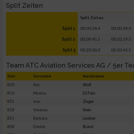
Split Zeiten
Split Zeiten
00:00:34.4
00:00:34.4
Split 1
00:09:45.1
00:10:19.5
Split 2
00:20:26.0
00:30:45.5
Split 3
Team ATC Aviation Services AG / 5er T
Stnr
Vorname
Nachname
830
Kim
Wolf
810
Monica
Di Palo
831
Ines
Zieger
818
Vanessa
Klein
821
Barbara
Lindner
808
Denise
Brand