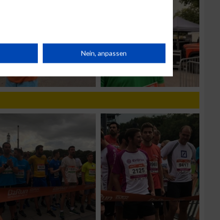
rät
Nein, anpassen
n
g