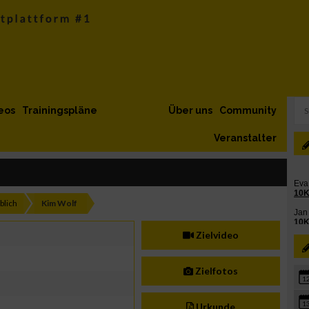
eos
Trainingspläne
Über uns
Community
Veranstalter
blich
Kim Wolf
Zielvideo
Zielfotos
1
1
Urkunde