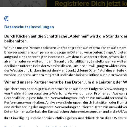
Datenschutzeinstellungen
Durch Klicken auf die Schaltfläche „Ablehnen“ wird die Standardei
beibehalten.
Wir und unsere Partner speichern und/oder greifen auf Informationen auf einem G
Browserspeichern, um personenbezogene Daten zu verarbeiten. Einige Anbiete
aufgrund eines berechtigten Interesses. Um dem zu widersprechen, öffnen Sie die
ablehnen oder verwalten, indem Sie auf die Schaltfläche „Einstellungen verwalten“
der linken unteren Ecke der Website klicken. Um Ihre Einwilligung zu widerrufen, 
der Website und klicken Sie auf den Menüpunkt „Meine Daten“. Auf dieser Seite 
werden unseren Partnern mitgeteilt und haben keinen Einfluss auf die Browserd
Wir und unsere Partner verarbeiten Daten, um die Leistung der W
Speichern von oder Zugriff auf Informationen auf einem Endgerät. Verwendung r
von Profilen für personalisierte Werbung. Verwendung von Profilen zur Auswahl p
Personalisierung von Inhalten. Verwendung von Profilen zur Auswahl personalis
Performance von Inhalten. Analyse von Zielgruppen durch Statistiken oder Komb
ALBUM B2RUN MÜNCHEN / 15.07.2026
und Verbesserung der Angebote. Verwendung reduzierter Daten zur Auswahl von
Daten können außerhalb der Europäischen Union weitergegeben und in die USA 
Ihre Einwilligung und die cookie Richtlinie gelten ausschließlich für diese Website