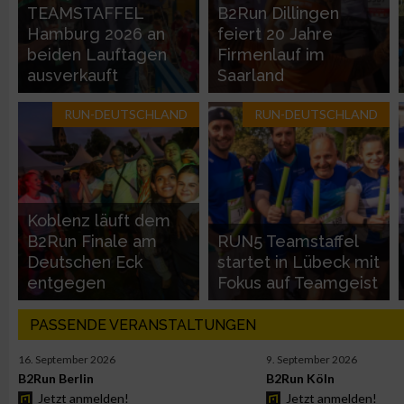
TEAMSTAFFEL
B2Run Dillingen
Nicht-IAB-Verarbeitungszwecke:
Hamburg 2026 an
feiert 20 Jahre
beiden Lauftagen
Firmenlauf im
Notwendig
ausverkauft
Saarland
Performance
RUN-DEUTSCHLAND
RUN-DEUTSCHLAND
Funktional
Koblenz läuft dem
Werbung
B2Run Finale am
RUN5 Teamstaffel
Deutschen Eck
startet in Lübeck mit
entgegen
Fokus auf Teamgeist
PASSENDE VERANSTALTUNGEN
16. September 2026
9. September 2026
B2Run Berlin
B2Run Köln
Jetzt anmelden!
Jetzt anmelden!